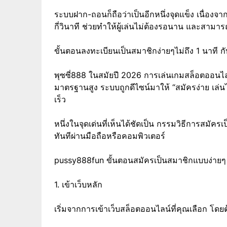
ระบบฝาก-ถอนก็ถือว่าเป็นอีกหนึ่งจุดแข็ง เนื่อง
กี่วินาที ช่วยทำให้ผู้เล่นไม่ต้องรอนาน และสามาร
ขั้นตอนลงทะเบียนเป็นสมาชิกง่ายๆไม่ถึง 1 นาที 
พุซซี่888 ในสมัยปี 2026 การเล่นเกมสล็อตออนไลน์
มาตรฐานสูง ระบบถูกดีไซน์มาให้ “สมัครง่าย เล่
เร็ว
หนึ่งในจุดเด่นที่เห็นได้ชัดเป็น กรรมวิธีการสมัครเ
ทันทีผ่านมือถือหรือคอมพิวเตอร์
pussy888fun ขั้นตอนสมัครเป็นสมาชิกแบบง่ายๆ
1. เข้าเว็บหลัก
เริ่มจากการเข้าเว็บสล็อตออนไลน์ที่คุณเลือก โดยต