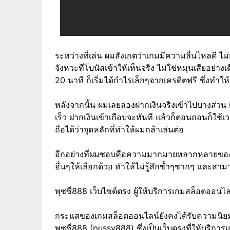
ระหว่างที่เล่น ผมสังเกตว่าเกมมีความลื่นไหลดี ไม
จังหวะที่โบนัสเข้าให้เห็นจริง ไม่ใช่หมุนเสียอย่
20 นาที ก็เริ่มได้กำไรเล็กๆจากเครดิตฟรี ซึ่งทำให
หลังจากนั้น ผมเลยลองฝากเงินจริงเข้าไปบางส่วน 
เร็ว ฝากเงินเข้าเกือบจะทันที แล้วก็ตอนถอนก็ใช้เวล
ถือได้ว่าจุดหลักที่ทำให้ผมกล้าเล่นต่อ
อีกอย่างที่ผมชอบคือความมากมายหลากหลายของเกม 
อื่นๆให้เลือกด้วย ทำให้ไม่รู้สึกซ้ำๆซากๆ และส
พุซซี่888 เว็บไซต์ตรง ผู้ให้บริการเกมสล็อตออนไ
กระแสของเกมสล็อตออนไลน์ยังคงได้รับความนิยมโดยต
พุซซี่888
(pussy888) ซึ่งเป็นเว็บตรงที่ให้บริการ