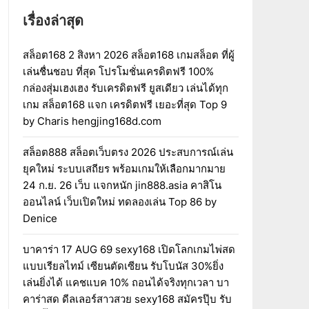
เรื่องล่าสุด
สล็อต168 2 สิงหา 2026 สล็อต168 เกมสล็อต ที่ผู้
เล่นชื่นชอบ ที่สุด โปรโมชั่นเครดิตฟรี 100%
กล่องสุ่มเฮงเฮง รับเครดิตฟรี ยูสเดียว เล่นได้ทุก
เกม สล็อต168 แจก เครดิตฟรี เยอะที่สุด Top 9
by Charis hengjing168d.com
สล็อต888 สล็อตเว็บตรง 2026 ประสบการณ์เล่น
ยุคใหม่ ระบบเสถียร พร้อมเกมให้เลือกมากมาย
24 ก.ย. 26 เว็บ แจกหนัก jin888.asia คาสิโน
ออนไลน์ เว็บเปิดใหม่ ทดลองเล่น Top 86 by
Denice
บาคาร่า 17 AUG 69 sexy168 เปิดโลกเกมไพ่สด
แบบเรียลไทม์ เซียนตัดเซียน รับโบนัส 30%ยิ่ง
เล่นยิ่งได้ แคชแบค 10% ถอนได้จริงทุกเวลา บา
คาร่าสด ดีลเลอร์สาวสวย sexy168 สมัครปุ๊บ รับ