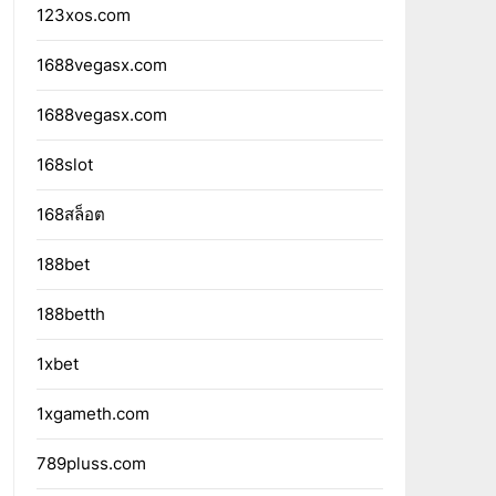
123xos.com
1688vegasx.com
1688vegasx.com
168slot
168สล็อต
188bet
188betth
1xbet
1xgameth.com
789pluss.com