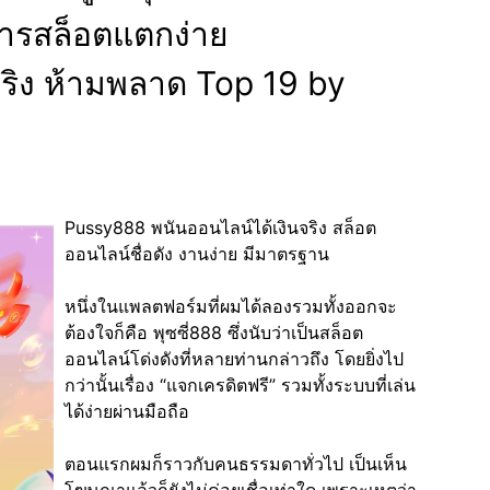
ิการสล็อตแตกง่าย
ริง ห้ามพลาด Top 19 by
Pussy888 พนันออนไลน์ได้เงินจริง สล็อต
ออนไลน์ชื่อดัง งานง่าย มีมาตรฐาน
หนึ่งในแพลตฟอร์มที่ผมได้ลองรวมทั้งออกจะ
ต้องใจก็คือ พุซซี่888 ซึ่งนับว่าเป็นสล็อต
ออนไลน์โด่งดังที่หลายท่านกล่าวถึง โดยยิ่งไป
กว่านั้นเรื่อง “แจกเครดิตฟรี” รวมทั้งระบบที่เล่น
ได้ง่ายผ่านมือถือ
ตอนแรกผมก็ราวกับคนธรรมดาทั่วไป เป็นเห็น