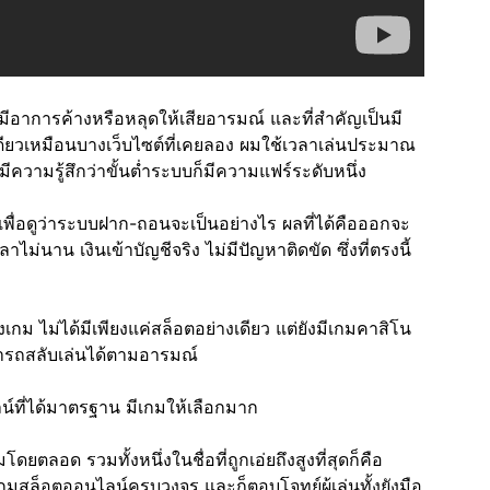
่มีอาการค้างหรือหลุดให้เสียอารมณ์ และที่สำคัญเป็นมี
างเดียวเหมือนบางเว็บไซต์ที่เคยลอง ผมใช้เวลาเล่นประมาณ
้มีความรู้สึกว่าขั้นต่ำระบบก็มีความแฟร์ระดับหนึ่ง
เพื่อดูว่าระบบฝาก-ถอนจะเป็นอย่างไร ผลที่ได้คือออกจะ
าไม่นาน เงินเข้าบัญชีจริง ไม่มีปัญหาติดขัด ซึ่งที่ตรงนี้
ไม่ได้มีเพียงแค่สล็อตอย่างเดียว แต่ยังมีเกมคาสิโน
ามารถสลับเล่นได้ตามอารมณ์
ลน์ที่ได้มาตรฐาน มีเกมให้เลือกมาก
ลอด รวมทั้งหนึ่งในชื่อที่ถูกเอ่ยถึงสูงที่สุดก็คือ
เกมสล็อตออนไลน์ครบวงจร และก็ตอบโจทย์ผู้เล่นทั้งยังมือ