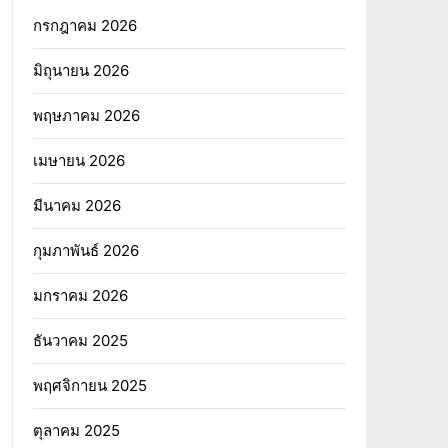
กรกฎาคม 2026
มิถุนายน 2026
พฤษภาคม 2026
เมษายน 2026
มีนาคม 2026
กุมภาพันธ์ 2026
มกราคม 2026
ธันวาคม 2025
พฤศจิกายน 2025
ตุลาคม 2025