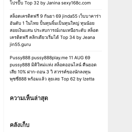
โปรปั๊บ Top 32 by Janina sexy168c.com
สล็อตเครดิตฟรี 9 กันยา 69 jinda55 เว็บบาคาร่า
อันดับ 1 ในไทย ปั้นทุนจิ๋มเป็นทุนใหญ่ ทุนน้อย
สอยเงินแสน ประสบการณ์เกมเหนือระดับ สล็อต
เครดิตฟรี คลิกเดียวเริ่มได้ Top 34 by Jeana
jin55.guru
Pussy888 pussy888play.me 11 AUG 69
pussy888 มิติใหม่แห่ง สล็อตออนไลน์ คืนยอด
เสีย 10% ฝาก-ถอน 3 วิ สวรรค์ของนักลงทุน
พุซซี่888 พร้อมแล้ว ลุยเลย Top 62 by Izetta
ความเห็นล่าสุด
คลังเก็บ