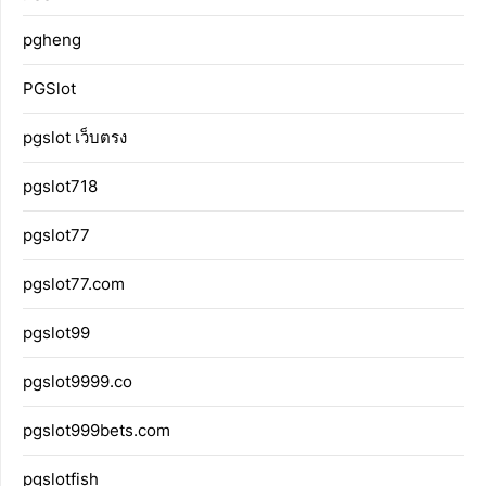
pgheng
PGSlot
pgslot เว็บตรง
pgslot718
pgslot77
pgslot77.com
pgslot99
pgslot9999.co
pgslot999bets.com
pgslotfish