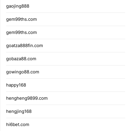
gaojing888
gem99ths.com
gem99ths.com
goatza888fin.com
gobaza88.com
gowingo88.com
happy168
hengheng9899.com
hengjing168
hi6bet.com