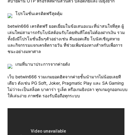
สบายผ่าน OTP หรือรหัสผ่านส่วนตัว ปลอดภัยและไม่ยุ่งยาก
โปรโมชั่นเครดิตฟรีสุดคุ้ม
betwin666 เครดิตฟรี ยอดเยี่ยมในข้อเสนอแนะที่น่าสนใจที่สุด ผู้
เล่นใหม่สามารถรับโบนัสต้อนรับโดยทันทีโดยไม่ต้องฝากเงิน รวม
ทั้งยังมีโปรโมชั่นอื่นๆตัวอย่างเช่น คืนยอดเสีย โบนัสเชิญสหาย
และกิจกรรมแจกเครดิตรายวัน ที่ช่วยเพิ่มช่องทางสำหรับเพื่อการ
ชนะอย่างมหาศาล
เกมที่นานาประการจากค่ายดัง
เว็บ betwin666 รวมเกมยอดฮิตจากค่ายชั้นนำมากไม่น้อยเลยที
เดียว ดังเช่น PG Soft, Joker, Pragmatic Play และ SA Gaming
ไม่ว่าจะเป็นสล็อต บาคาร่า รูเล็ต หรือเกมยิงปลา ทุกเกมถูกออกแบบ
ให้เล่นง่าย ภาพชัด รองรับมือถือทุกระบบ