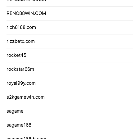
RENO88WIN.COM
rich8188.com
rizzbetx.com
rocket45
rockstar66m
royal99y.com
s2kgamewin.com
sagame
sagame168
sagame168th.com