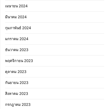
เมษายน 2024
มีนาคม 2024
กุมภาพันธ์ 2024
มกราคม 2024
ธันวาคม 2023
พฤศจิกายน 2023
ตุลาคม 2023
กันยายน 2023
สิงหาคม 2023
กรกฎาคม 2023