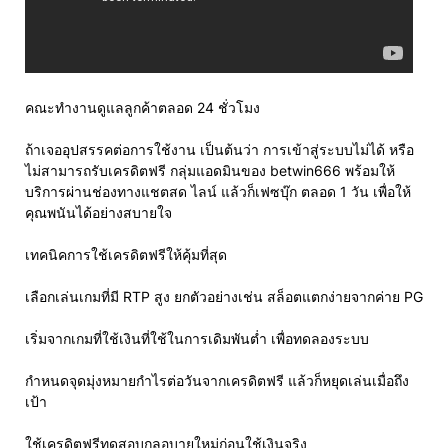
คณะทำงานดูแลลูกค้าตลอด 24 ชั่วโมง
ถ้าเจออุปสรรคต่อการใช้งาน เป็นต้นว่า การเข้าสู่ระบบไม่ได้ หรือ
ไม่สามารถรับเครดิตฟรี กลุ่มแอดมินของ betwin666 พร้อมให้
บริการผ่านช่องทางแชตสด ไลน์ แล้วก็เฟซบุ๊ก ตลอด 1 วัน เพื่อให้
คุณพนันได้อย่างสบายใจ
เทคนิคการใช้เครดิตฟรีให้คุ้มที่สุด
เลือกเล่นเกมที่มี RTP สูง ยกตัวอย่างเช่น สล็อตแตกง่ายจากค่าย PG
เริ่มจากเกมที่ใช้เงินที่ใช้ในการเดิมพันต่ำ เพื่อทดลองระบบ
กำหนดจุดมุ่งหมายกำไรต่อวันจากเครดิตฟรี แล้วก็หยุดเล่นเมื่อถึง
เป้า
ใช้เครดิตฟรีทดสอบกลอุบายใหม่ก่อนใช้เงินจริง