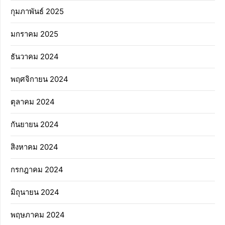
กุมภาพันธ์ 2025
มกราคม 2025
ธันวาคม 2024
พฤศจิกายน 2024
ตุลาคม 2024
กันยายน 2024
สิงหาคม 2024
กรกฎาคม 2024
มิถุนายน 2024
พฤษภาคม 2024