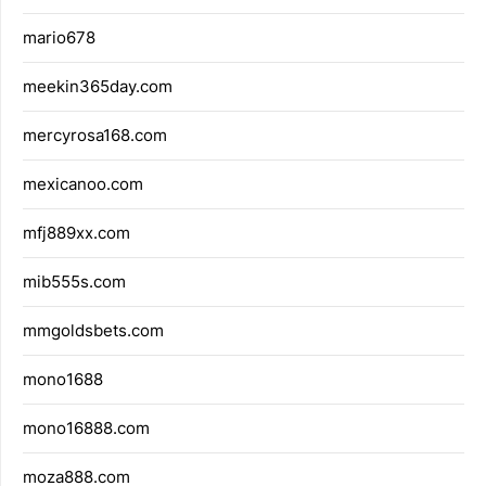
mario678
meekin365day.com
mercyrosa168.com
mexicanoo.com
mfj889xx.com
mib555s.com
mmgoldsbets.com
mono1688
mono16888.com
moza888.com