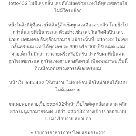
lotto432 ไม่มีเลขกลั้น เลขดังไม่ลดจ่าย แทงได้ทุกเลขตามใจ
ไม่มีใครบล็อก
หนึ่งในสิ่งที่ผู้ซื้อหวยใต้ดินรู้สึกเซ็งทุกงวดคือ เลขกลั้น โดยยิ่งไป
กว่านั้นเลขที่เป็นกระแส ตัวอย่างเช่น เลขวันเกิดศิลปิน เลข
นายก เลขมงคล อื่นๆอีกมากมาย แม้กระนั้นที่ lotto432 ไม่เคย
กลั้นครับผม แทงได้ทุกเลข จะ 999 หรือ 000 ก็รับหมด แถม
จ่ายเต็ม ไม่มีกล่าวว่าจ่ายครึ่งหรือปิดรับ สำหรับผมที่เป็นคน
ถูกใจเลขกระแส ถูกใจแทงตามลางสังหรณ์ เพียงพอมาพบเว็บนี้
ก็เหมือนพบสรวงสวรรค์เลยครับผม
หน้าเว็บ lotto432 ใช้งานง่าย ไม่ซับซ้อน มือใหม่ก็เล่นได้แบบ
ไม่ต้องงงงวย
ผมเคยพบหลายเว็บlotto432ที่หน้าเว็บไซต์ดูเกลื่อนกลาด คลิก
ยาก เมนูมากมายจนงง แต่ว่า lotto432 ทางเข้า เขาออกแบบ
UI มาเรียบง่าย สบายตา
• รายการอาหารภาษาไทยแจ่มกระจ่าง