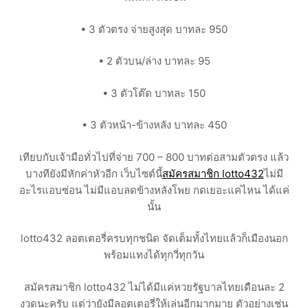
• 3 ตัวตรง จ่ายสูงสุด บาทละ 950
• 2 ตัวบน/ล่าง บาทละ 95
• 3 ตัวโต๊ด บาทละ 150
• 3 ตัวหน้า-ข้างหลัง บาทละ 450
เทียบกับเจ้ามือทั่วไปที่จ่าย 700 – 800 บาทต่อสามตัวตรง แล้ว
บางทียังมีหักค่าหัวอีก เว็บไซต์นี้
สมัครสมาชิก lotto432
ไม่มี
อะไรแอบซ่อน ไม่มีแอบลดข้างหลังโพย กดเยอะแค่ไหน ได้แค่
นั้น
lotto432 ลอตเตอรี่ครบทุกชนิด จัดเต็มทั้งไทยแล้วก็เมืองนอก
พร้อมแทงได้ทุกวี่ทุกวัน
สมัครสมาชิก lotto432 ไม่ได้มีแค่หวยรัฐบาลไทยเดือนละ 2
งวดนะครับ แต่ว่ายังมีลอตเตอรี่ให้เล่นอีกมากมาย ตัวอย่างเช่น