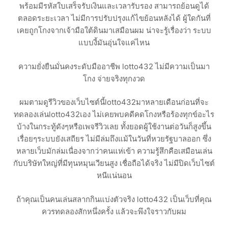
พร้อมมีรหัสใบเสร็จรับเงินและเวลารับรอง สามารถย้อนดูได้
ตลอดระยะเวลา ไม่มีการปรับปรุงแก้ไขย้อนหลังได้ ผู้ใดกันที่
เคยถูกโกงจากเจ้ามือใต้ดินมาเสมือนผม น่าจะรู้เรื่องว่า ระบบ
แบบงี้มันอุ่นใจแค่ไหน
ความยั่งยืนมั่นคงระดับมืออาชีพ lotto432 ไม่มีความเป็นมา
โกง จ่ายจริงทุกงวด
ผมตามดูรีวิวของเว็บไซต์นี้lotto432มาหลายเดือนก่อนที่จะ
ทดลองเล่นlotto432เอง ไม่เคยพบคดีคดโกงหรือร้องทุกข์อะไร
บ้างในกระทู้ดังๆหรือเพจรีวิวเลย ทั้งยอดผู้ใช้งานต่อวันก็สูงขึ้น
เรื่อยๆระบบยังเสถียร ไม่มีล่มถึงแม้ในวันที่หวยรัฐบาลออก ซึ่ง
หลายเว็บมักล่มเนื่องจากว่าคนแห่เข้า ความรู้สึกคือเสมือนเล่น
กับบริษัทใหญ่ที่มีทุนหมุนเวียนสูง เชื่อถือได้จริง ไม่มีปิดเว็บไซต์
หนีแน่นอน
ถ้าคุณเป็นคนเล่นสลากกินแบ่งตัวจริง lotto432 เป็นเว็บที่คุณ
ควรทดลองสักหนึ่งครั้ง แล้วจะพึงใจราวกับผม