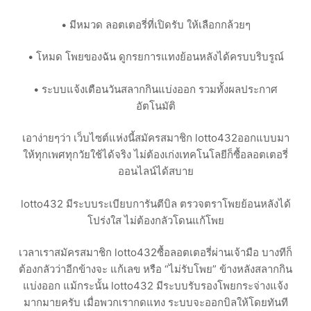
• มีหมวด ลอตเตอรี่ที่เปิดรับ ให้เลือกกล้วยๆ
• โหมด โพยของฉัน ดูกรยการแทงย้อนหลังได้ครบบริบรูณ์
• ระบบแจ้งเตือนวันสลากกินแบ่งออก รวมทั้งผลประกาศ
อัตโนมัติ
เอาง่ายๆว่า เว็บไซต์แห่งนี้สมัครสมาชิก lotto432ออกแบบมา
ให้ทุกเพศทุกวัยใช้ได้จริง ไม่ต้องเก่งเทคโนโลยีก็ซื้อลอตเตอรี่
ออนไลน์ได้สบาย
lotto432 มีระบบระเบียบการันตีบิล ตรวจตราโพยย้อนหลังได้
โปร่งใส ไม่ต้องกลัวโดนแก้โพย
เวลาเราสมัครสมาชิก lotto432ซื้อลอตเตอรี่ผ่านเจ้ามือ บางทีก็
ต้องกลัวว่าอีกข้างจะ แก้เลข หรือ “ไม่รับโพย” ข้างหลังสลากกิน
แบ่งออก แม้กระนั้น lotto432 มีระบบรับรองโพยกระจ่างแจ้ง
มากมายครับ เมื่อพวกเรากดแทง ระบบจะออกบิลให้โดยทันที