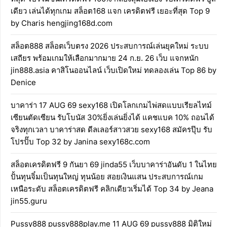
เดียว เล่นได้ทุกเกม สล็อต168 แจก เครดิตฟรี เยอะที่สุด Top 9
by Charis hengjing168d.com
สล็อต888 สล็อตเว็บตรง 2026 ประสบการณ์เล่นยุคใหม่ ระบบ
เสถียร พร้อมเกมให้เลือกมากมาย 24 ก.ย. 26 เว็บ แจกหนัก
jin888.asia คาสิโนออนไลน์ เว็บเปิดใหม่ ทดลองเล่น Top 86 by
Denice
บาคาร่า 17 AUG 69 sexy168 เปิดโลกเกมไพ่สดแบบเรียลไทม์
เซียนตัดเซียน รับโบนัส 30%ยิ่งเล่นยิ่งได้ แคชแบค 10% ถอนได้
จริงทุกเวลา บาคาร่าสด ดีลเลอร์สาวสวย sexy168 สมัครปุ๊บ รับ
โปรปั๊บ Top 32 by Janina sexy168c.com
สล็อตเครดิตฟรี 9 กันยา 69 jinda55 เว็บบาคาร่าอันดับ 1 ในไทย
ปั้นทุนจิ๋มเป็นทุนใหญ่ ทุนน้อย สอยเงินแสน ประสบการณ์เกม
เหนือระดับ สล็อตเครดิตฟรี คลิกเดียวเริ่มได้ Top 34 by Jeana
jin55.guru
Pussy888 pussy888play.me 11 AUG 69 pussy888 มิติใหม่