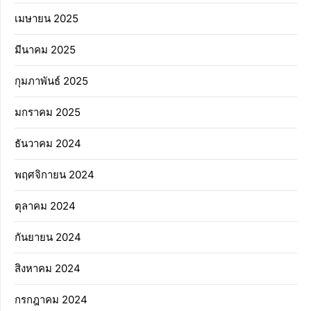
เมษายน 2025
มีนาคม 2025
กุมภาพันธ์ 2025
มกราคม 2025
ธันวาคม 2024
พฤศจิกายน 2024
ตุลาคม 2024
กันยายน 2024
สิงหาคม 2024
กรกฎาคม 2024