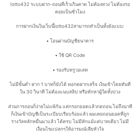
lotto432 ระบบฝาก-ถอนที่เร็วเกินคาด ไม่ต้องทวง ไม่ต้องรอ
คอยเป็นชั่วโมง
การฝากเงินในเว็บนี้lotto432สามารถทำเป็นทั้งยังแบบ:
• โอนผ่านบัญชีธนาคาร
• ใช้ QR Code
• รองรับทรูวอเลท
ไม่มีขั้นต่ำ ฝาก 1 บาทก็ยังได้ พอกดฝากเสร็จ เงินเข้าโดยทันที
ใน 30 วินาที ไม่ต้องแนบสลิป หรือทักหาผู้ใดทั้งปวง
ส่วนการถอนก็ง่ายไม่แพ้กัน แค่กรอกยอดแล้วกดถอน ไม่ถึงนาที
ก็เงินเข้าบัญชีเป็นระเบียบเรียบร้อยแล้ว ผมเคยถอนยอดที่ถูก
รางวัลหลักหมื่นมาแล้ว ได้ครบ ไม่มีหักแม้แต่บาทเดียว ไม่มี
เงื่อนไขแปลกๆให้อารมณ์เสียหัวใจ