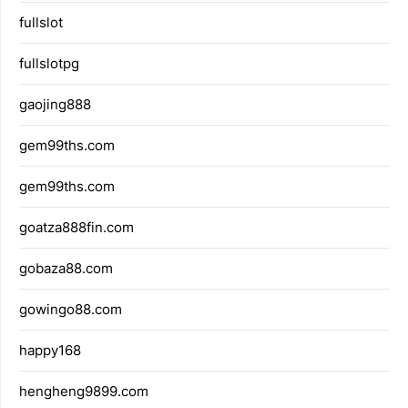
fullslot
fullslotpg
gaojing888
gem99ths.com
gem99ths.com
goatza888fin.com
gobaza88.com
gowingo88.com
happy168
hengheng9899.com