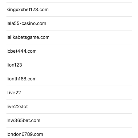
kingxxxbet123.com
lala55-casino.com
lalikabetsgame.com
lcbet444.com
lion123
lionth168.com
Live22
live22slot
lnw365bet.com
london6789.com