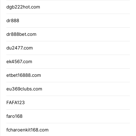
dgb222hot.com
dr888
dr888bet.com
du2477.com
ek4567.com
etbet16888.com
eu369clubs.com
FAFA123
faro168
fcharoenkit168.com