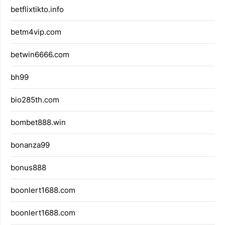
betflixtikto.info
betm4vip.com
betwin6666.com
bh99
bio285th.com
bombet888.win
bonanza99
bonus888
boonlert1688.com
boonlert1688.com