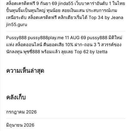
สล็อตเครดิตฟรี 9 กันยา 69 jinda55 เว็บบาคาร่าอันดับ 1 ในไทย
ปั้นทุนจิ๋มเป็นทุนใหญ่ ทุนน้อย สอยเงินแสน ประสบการณ์เกม
เหนือระดับ สล็อตเครดิตฟรี คลิกเดียวเริ่มได้ Top 34 by Jeana
jin55.guru
Pussy888 pussy888play.me 11 AUG 69 pussy888 มิติใหม่
แห่ง สล็อตออนไลน์ คืนยอดเสีย 10% ฝาก-ถอน 3 วิ สวรรค์ของ
นักลงทุน พุซซี่888 พร้อมแล้ว ลุยเลย Top 62 by Izetta
ความเห็นล่าสุด
คลังเก็บ
กรกฎาคม 2026
มิถุนายน 2026