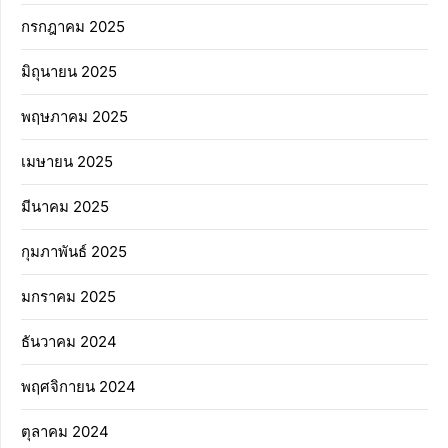
กรกฎาคม 2025
มิถุนายน 2025
พฤษภาคม 2025
เมษายน 2025
มีนาคม 2025
กุมภาพันธ์ 2025
มกราคม 2025
ธันวาคม 2024
พฤศจิกายน 2024
ตุลาคม 2024