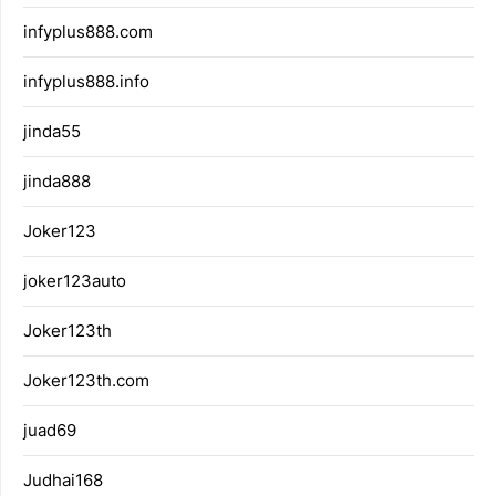
infyplus888.com
infyplus888.info
jinda55
jinda888
Joker123
joker123auto
Joker123th
Joker123th.com
juad69
Judhai168