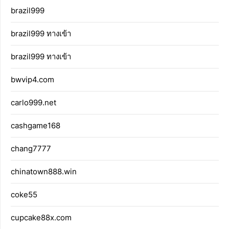
brazil999
brazil999 ทางเข้า
brazil999 ทางเข้า
bwvip4.com
carlo999.net
cashgame168
chang7777
chinatown888.win
coke55
cupcake88x.com