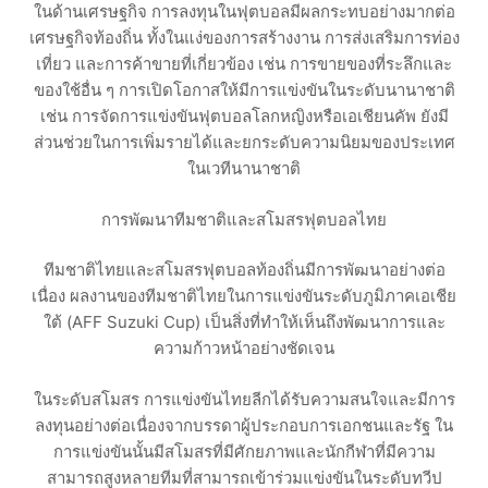
ในด้านเศรษฐกิจ การลงทุนในฟุตบอลมีผลกระทบอย่างมากต่อ
เศรษฐกิจท้องถิ่น ทั้งในแง่ของการสร้างงาน การส่งเสริมการท่อง
เที่ยว และการค้าขายที่เกี่ยวข้อง เช่น การขายของที่ระลึกและ
ของใช้อื่น ๆ การเปิดโอกาสให้มีการแข่งขันในระดับนานาชาติ
เช่น การจัดการแข่งขันฟุตบอลโลกหญิงหรือเอเชียนคัพ ยังมี
ส่วนช่วยในการเพิ่มรายได้และยกระดับความนิยมของประเทศ
ในเวทีนานาชาติ
การพัฒนาทีมชาติและสโมสรฟุตบอลไทย
ทีมชาติไทยและสโมสรฟุตบอลท้องถิ่นมีการพัฒนาอย่างต่อ
เนื่อง ผลงานของทีมชาติไทยในการแข่งขันระดับภูมิภาคเอเชีย
ใต้ (AFF Suzuki Cup) เป็นสิ่งที่ทำให้เห็นถึงพัฒนาการและ
ความก้าวหน้าอย่างชัดเจน
ในระดับสโมสร การแข่งขันไทยลีกได้รับความสนใจและมีการ
ลงทุนอย่างต่อเนื่องจากบรรดาผู้ประกอบการเอกชนและรัฐ ใน
การแข่งขันนั้นมีสโมสรที่มีศักยภาพและนักกีฬาที่มีความ
สามารถสูงหลายทีมที่สามารถเข้าร่วมแข่งขันในระดับทวีป