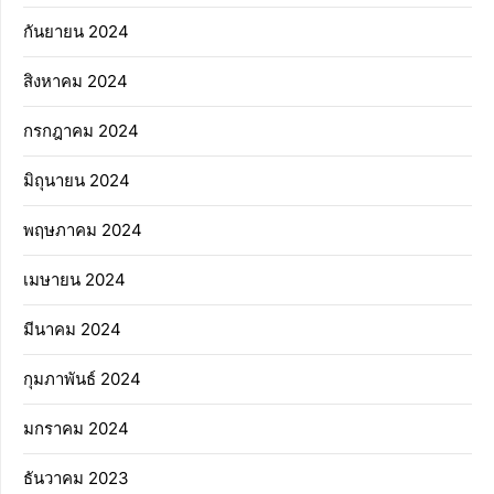
กันยายน 2024
สิงหาคม 2024
กรกฎาคม 2024
มิถุนายน 2024
พฤษภาคม 2024
เมษายน 2024
มีนาคม 2024
กุมภาพันธ์ 2024
มกราคม 2024
ธันวาคม 2023