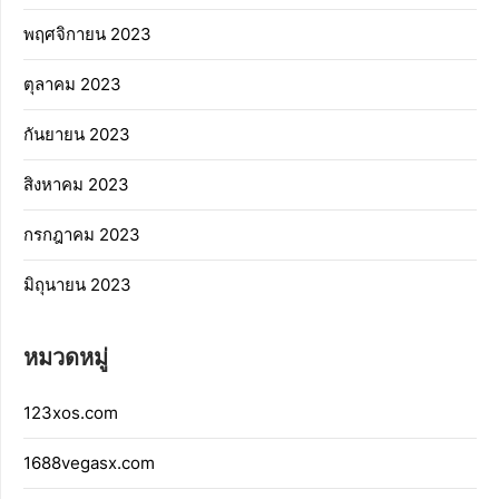
พฤศจิกายน 2023
ตุลาคม 2023
กันยายน 2023
สิงหาคม 2023
กรกฎาคม 2023
มิถุนายน 2023
หมวดหมู่
123xos.com
1688vegasx.com