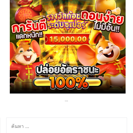
…
ค้นหา
สำหรับ: