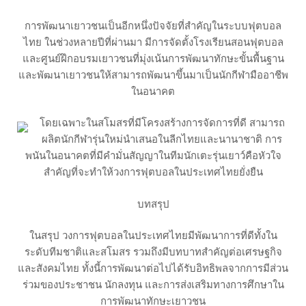
การพัฒนาเยาวชนเป็นอีกหนึ่งปัจจัยที่สำคัญในระบบฟุตบอล
ไทย ในช่วงหลายปีที่ผ่านมา มีการจัดตั้งโรงเรียนสอนฟุตบอล
และศูนย์ฝึกอบรมเยาวชนที่มุ่งเน้นการพัฒนาทักษะขั้นพื้นฐาน
และพัฒนาเยาวชนให้สามารถพัฒนาขึ้นมาเป็นนักกีฬามืออาชีพ
ในอนาคต
โดยเฉพาะในสโมสรที่มีโครงสร้างการจัดการที่ดี สามารถ
ผลิตนักกีฬารุ่นใหม่นำเสนอในลีกไทยและนานาชาติ การ
พนันในอนาคตที่มีคำมั่นสัญญาในทีมนักเตะรุ่นเยาว์คือหัวใจ
สำคัญที่จะทำให้วงการฟุตบอลในประเทศไทยยั่งยืน
บทสรุป
ในสรุป วงการฟุตบอลในประเทศไทยมีพัฒนาการที่ดีทั้งใน
ระดับทีมชาติและสโมสร รวมถึงมีบทบาทสำคัญต่อเศรษฐกิจ
และสังคมไทย ทั้งนี้การพัฒนาต่อไปได้รับอิทธิพลจากการมีส่วน
ร่วมของประชาชน นักลงทุน และการส่งเสริมทางการศึกษาใน
การพัฒนาทักษะเยาวชน