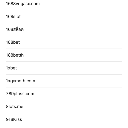
1688vegasx.com
168slot
168สล็อต
188bet
188betth
1xbet
1xgameth.com
789pluss.com
8lots.me
918Kiss