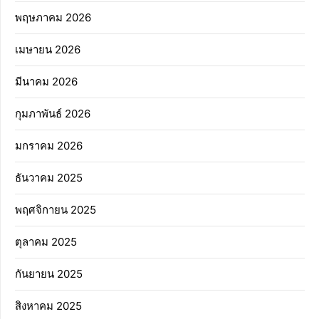
พฤษภาคม 2026
เมษายน 2026
มีนาคม 2026
กุมภาพันธ์ 2026
มกราคม 2026
ธันวาคม 2025
พฤศจิกายน 2025
ตุลาคม 2025
กันยายน 2025
สิงหาคม 2025