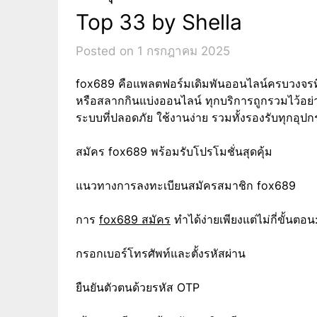
Top 33 by Shella
Posted on 1 กรกฎาคม 2025
fox689 คือแพลตฟอร์มเดิมพันออนไลน์ครบวงจรที่มา
หรือสลากกินแบ่งออนไลน์ ทุกบริการถูกรวมไว้อย่า
ระบบที่ปลอดภัย ใช้งานง่าย รวมทั้งรองรับทุกอุปก
สมัคร fox689 พร้อมรับโปรโมชั่นสุดคุ้ม
แนวทางการลงทะเบียนสมัครสมาชิก fox689
การ
fox689 สมัคร
ทำได้ง่ายเพียงแต่ไม่กี่ขั้นตอน
กรอกเบอร์โทรศัพท์และตั้งรหัสผ่าน
ยืนยันตัวตนด้วยรหัส OTP