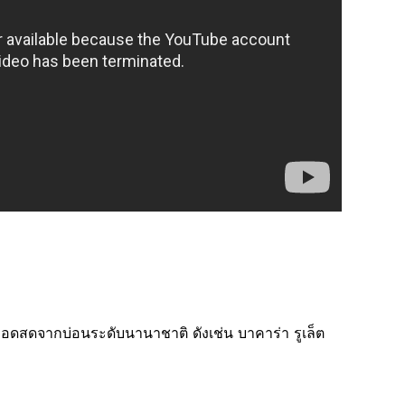
อดสดจากบ่อนระดับนานาชาติ ดังเช่น บาคาร่า รูเล็ต