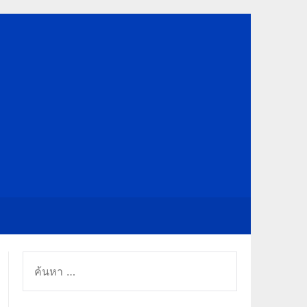
ค้นหา
สำหรับ: