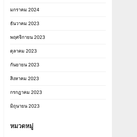
มกราคม 2024
ธันวาคม 2023
พฤศจิกายน 2023
ตุลาคม 2023
กันยายน 2023
สิงหาคม 2023
กรกฎาคม 2023
มิถุนายน 2023
หมวดหมู่