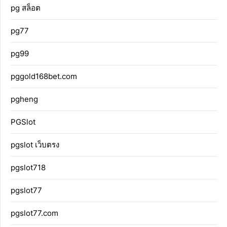
pg สล็อต
pg77
pg99
pggold168bet.com
pgheng
PGSlot
pgslot เว็บตรง
pgslot718
pgslot77
pgslot77.com