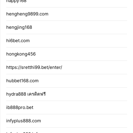
happy168
hengheng9899.com
hengjing168
hi6bet.com
hongkong456
https://sretthi99.bet/enter/
hubbet168.com
hydra888 เครดิตฟรี
ib888pro.bet
infyplus888.com