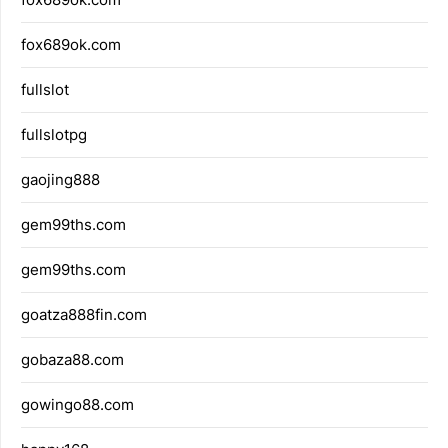
fox689ok.com
fullslot
fullslotpg
gaojing888
gem99ths.com
gem99ths.com
goatza888fin.com
gobaza88.com
gowingo88.com