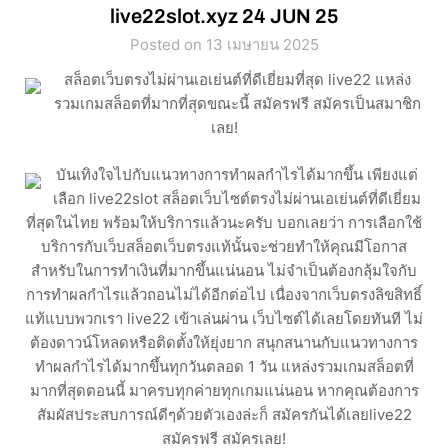
live22slot.xyz 24 JUN 25
Posted on 13 เมษายน 2025
สล็อตเว็บตรงไม่ผ่านเอเย่นต์ที่ดีเยี่ยมที่สุด live22 แหล่ง
รวมเกมสล็อตที่มากที่สุดขณะนี้ สมัครฟรี สมัครเป็นสมาชิก
เลย!
บันเทิงใจไปกับแนวทางการทำผลกำไรได้มากขึ้น เพียงแต่
เลือก live22slot สล็อตเว็บไซต์ตรงไม่ผ่านเอเย่นต์ที่ดีเยี่ยม
ที่สุดในไทย พร้อมให้บริการแล้วนะครับ บอกเลยว่า การเลือกใช้
บริการกับเว็บสล็อตเว็บตรงแท้นั้นจะช่วยทำให้คุณมีโอกาส
สำหรับในการทำเงินที่มากขึ้นแน่นอน ไม่จำเป็นต้องกลุ้มใจกับ
การทำผลกำไรแล้วถอนไม่ได้อีกต่อไป เนื่องจากเว็บตรงลิขสิทธิ์
แท้แบบพวกเรา live22 เข้าเล่นผ่าน เว็บไซต์ได้เลยโดยทันที ไม่
ต้องดาวน์โหลดหรือติดตั้งให้ยุ่งยาก สนุกสนานกับแนวทางการ
ทำผลกำไรได้มากขึ้นทุกวันตลอด 1 วัน แหล่งรวมเกมสล็อตที่
มากที่สุดตอนนี้ มาครบทุกค่ายทุกเกมแน่นอน หากคุณต้องการ
สัมผัสประสบการณ์ดีๆด้วยตัวเองล่ะก็ สมัครกันได้เลยlive22
สมัครฟรี สมัครเลย!