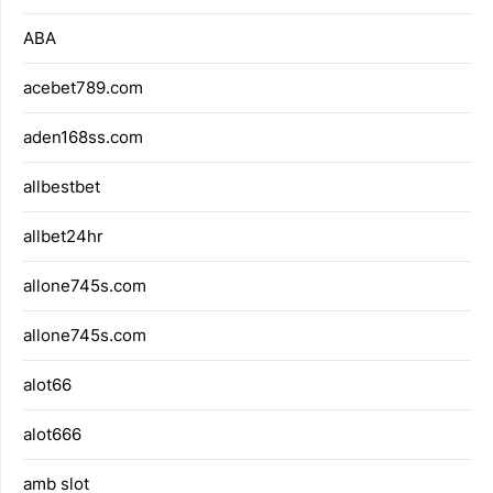
ABA
acebet789.com
aden168ss.com
allbestbet
allbet24hr
allone745s.com
allone745s.com
alot66
alot666
amb slot