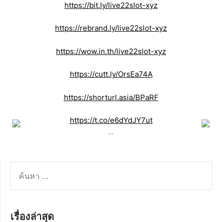
https://bit.ly/live22slot-xyz
https://rebrand.ly/live22slot-xyz
https://wow.in.th/live22slot-xyz
https://cutt.ly/OrsEa74A
https://shorturl.asia/BPaRF
https://t.co/e6dYdJY7ut
…
ค้นหา
สำหรับ:
เรื่องล่าสุด