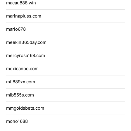
macau888.win
marinapluss.com
mario678
meekin365day.com
mercyrosa168.com
mexicanoo.com
mfj889xx.com
mib555s.com
mmgoldsbets.com
mono1688