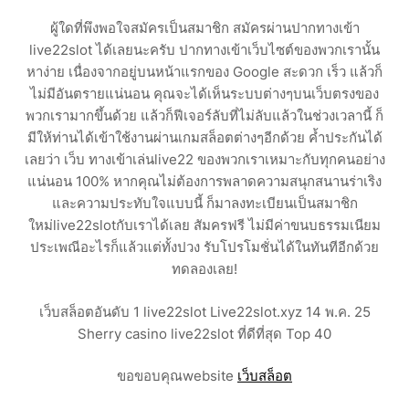
ผู้ใดที่พึงพอใจสมัครเป็นสมาชิก สมัครผ่านปากทางเข้า
live22slot ได้เลยนะครับ ปากทางเข้าเว็บไซต์ของพวกเรานั้น
หาง่าย เนื่องจากอยู่บนหน้าแรกของ Google สะดวก เร็ว แล้วก็
ไม่มีอันตรายแน่นอน คุณจะได้เห็นระบบต่างๆบนเว็บตรงของ
พวกเรามากขึ้นด้วย แล้วก็ฟีเจอร์ลับที่ไม่ลับแล้วในช่วงเวลานี้ ก็
มีให้ท่านได้เข้าใช้งานผ่านเกมสล็อตต่างๆอีกด้วย ค้ำประกันได้
เลยว่า เว็บ ทางเข้าเล่นlive22 ของพวกเราเหมาะกับทุกคนอย่าง
แน่นอน 100% หากคุณไม่ต้องการพลาดความสนุกสนานร่าเริง
และความประทับใจแบบนี้ ก็มาลงทะเบียนเป็นสมาชิก
ใหม่live22slotกับเราได้เลย สัมครฟรี ไม่มีค่าขนบธรรมเนียม
ประเพณีอะไรก็แล้วแต่ทั้งปวง รับโปรโมชั่นได้ในทันทีอีกด้วย
ทดลองเลย!
เว็บสล็อตอันดับ 1 live22slot Live22slot.xyz 14 พ.ค. 25
Sherry casino live22slot ที่ดีที่สุด Top 40
ขอขอบคุณwebsite
เว็บสล็อต