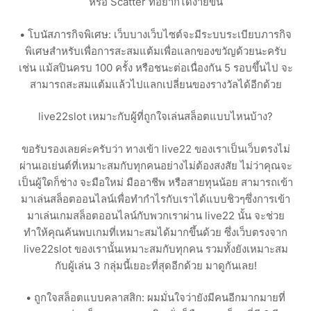
หรือ Scatter ที่อยากได้ง่ายขึ้น
• โบนัสภารกิจพิเศษ: เว็บบางเว็บไซต์จะมีระบบระเบียบภารกิจ
พิเศษสำหรับเพื่อการสะสมแต้มเพื่อแลกของขวัญด้วยนะครับ
เช่น แม้สปินครบ 100 ครั้ง หรือชนะต่อเนื่องกัน 5 รอบขึ้นไป จะ
สามารถสะสมแต้มแล้วไปแลกเปลี่ยนของรางวัลได้อีกด้วย
live22slot เหมาะกับผู้ที่ถูกใจเล่นสล็อตแบบไหนบ้าง?
ขอรับรองเลยค่ะครับว่า ทางเข้า live22 ของเราเป็นเว็บตรงไม่
ผ่านเอเย่นต์ที่เหมาะสมกับทุกคนอย่างไม่ต้องสงสัย ไม่ว่าคุณจะ
เป็นผู้ใดก็ช่าง จะมือใหม่ มืออาชีพ หรือสายทุนน้อย สามารถเข้า
มาเล่นสล็อตออนไลน์เพื่อทำกำไรกับเราได้แบบชิวๆซึ่งการเข้า
มาเล่นเกมสล็อตออนไลน์กับพวกเราผ่าน live22 นั้น จะช่วย
ทำให้คุณค้นพบเกมที่เหมาะสมได้มากขึ้นด้วย ซึ่งเว็บตรงจาก
live22slot ของเรานั้นเหมาะสมกับทุกคน รวมทั้งยังเหมาะสม
กับผู้เล่น 3 กลุ่มนี้เยอะที่สุดอีกด้วย มาดูกันเลย!
• ถูกใจสล็อตแบบคลาสสิก: ผมมั่นใจว่ายังมีคนอีกมากมายที่