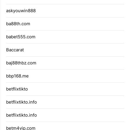
askyouwin888
ba88th.com
babet555.com
Baccarat
baj88thbz.com
bbp168.me
betflixtikto
betflixtikto.info
betflixtikto.info
betm4vip.com