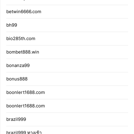
betwin6666.com
bh99
bio285th.com
bombet888.win
bonanza99
bonus888
boonlert1688.com
boonlert1688.com
brazil999
brazil999 ทางเข้า