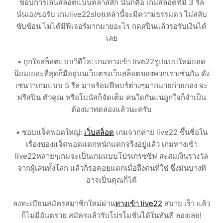
ชอบการเล่นสล็อตแบบคลาสสิก นั่นก็คือ เกมสล็อตที่มี 3 รีล
นั่นเองขอรับ เกมlive22slotเหล่านี้จะมีความธรรมดา ไม่สลับ
ซับซ้อน ไม่ได้มีฟีเจอร์มากมายอะไร กดสปินแล้วรอรับเงินได้
เลย
• ถูกใจสล็อตแบบวิดีโอ: เกมทางเข้า live22รูปแบบใหม่ยอด
นิยมเยอะที่สุดก็มีอยู่บนเว็บตรงเว็บสล็อตของพวกเราเช่นกัน ดัง
เช่นว่าเกมแบบ 5 รีล มาพร้อมฟีพบร์ต่างๆมากมายก่ายกอง จะ
ฟรีสปิน ตัวคูณ หรือโบนัสก็จัดเต็ม คนใดกันแน่ถูกใจก็จำเป็น
ต้องมาทดลองแล้วนะครับ
• ชอบแจ็คพอตใหญ่:
เว็บสล็อต
เกมจากค่าย live22 ขึ้นชื่อใน
เรื่องของแจ็คพอตแตกหนักแตกจริงอยู่แล้ว เกมทางเข้า
live22หลายๆเกมจะเป็นเกมแบบโปรเกรซซีฟ สะสมเงินรางวัล
จากผู้เล่นทั้งโลก แล้วก็รอคอยแตกเมื่อถึงคนที่ใช่ ซึ่งมันบางที
อาจเป็นคุณก็ได้
ลงทะเบียนสมัครสมาชิกใหม่ผ่าน
ทางเข้า live22
สบาย เร็ว แล้ว
ก็ไม่มีอันตราย สมัครแล้วรับโปรโมชั่นได้ในทันที ลองเลย!