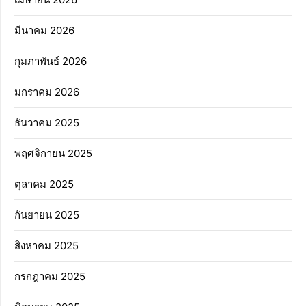
มีนาคม 2026
กุมภาพันธ์ 2026
มกราคม 2026
ธันวาคม 2025
พฤศจิกายน 2025
ตุลาคม 2025
กันยายน 2025
สิงหาคม 2025
กรกฎาคม 2025