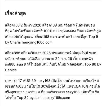
เรื่องล่าสุด
สล็อต168 2 สิงหา 2026 สล็อต168 เกมสล็อต ที่ผู้เล่นชื่นชอบ
ที่สุด โปรโมชั่นเครดิตฟรี 100% กล่องสุ่มเฮงเฮง รับเครดิตฟรี ยูส
เดียว เล่นได้ทุกเกม สล็อต168 แจก เครดิตฟรี เยอะที่สุด Top 9
by Charis hengjing168d.com
สล็อต888 สล็อตเว็บตรง 2026 ประสบการณ์เล่นยุคใหม่ ระบบ
เสถียร พร้อมเกมให้เลือกมากมาย 24 ก.ย. 26 เว็บ แจกหนัก
jin888.asia คาสิโนออนไลน์ เว็บเปิดใหม่ ทดลองเล่น Top 86 by
Denice
บาคาร่า 17 AUG 69 sexy168 เปิดโลกเกมไพ่สดแบบเรียลไทม์
เซียนตัดเซียน รับโบนัส 30%ยิ่งเล่นยิ่งได้ แคชแบค 10% ถอนได้
จริงทุกเวลา บาคาร่าสด ดีลเลอร์สาวสวย sexy168 สมัครปุ๊บ รับ
โปรปั๊บ Top 32 by Janina sexy168c.com