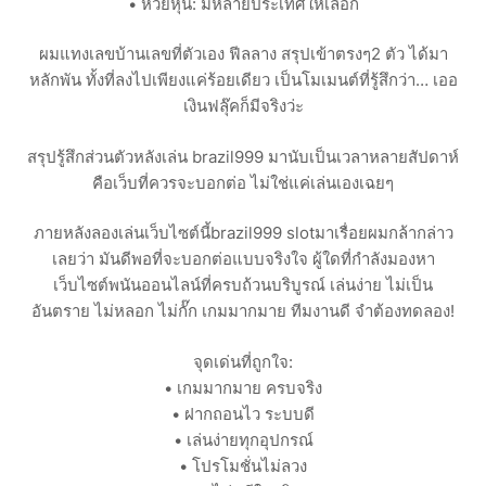
• หวยหุ้น: มีหลายประเทศให้เลือก
ผมแทงเลขบ้านเลขที่ตัวเอง ฟีลลาง สรุปเข้าตรงๆ2 ตัว ได้มา
หลักพัน ทั้งที่ลงไปเพียงแค่ร้อยเดียว เป็นโมเมนต์ที่รู้สึกว่า… เออ
เงินฟลุ๊คก็มีจริงว่ะ
สรุปรู้สึกส่วนตัวหลังเล่น brazil999 มานับเป็นเวลาหลายสัปดาห์
คือเว็บที่ควรจะบอกต่อ ไม่ใช่แค่เล่นเองเฉยๆ
ภายหลังลองเล่นเว็บไซต์นี้brazil999 slotมาเรื่อยผมกล้ากล่าว
เลยว่า มันดีพอที่จะบอกต่อแบบจริงใจ ผู้ใดที่กำลังมองหา
เว็บไซต์พนันออนไลน์ที่ครบถ้วนบริบูรณ์ เล่นง่าย ไม่เป็น
อันตราย ไม่หลอก ไม่กั๊ก เกมมากมาย ทีมงานดี จำต้องทดลอง!
จุดเด่นที่ถูกใจ:
• เกมมากมาย ครบจริง
• ฝากถอนไว ระบบดี
• เล่นง่ายทุกอุปกรณ์
• โปรโมชั่นไม่ลวง