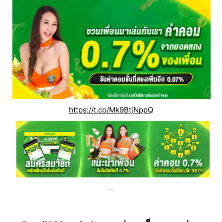
https://t.co/Mk9BtjNppQ
…