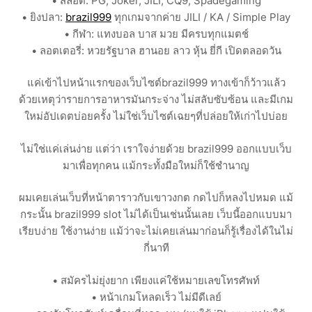
• สล็อต: PG, Joker, JILI, CQ9, Spadegaming
• ยิงปลา:
brazil999
ทุกเกมจากค่าย JILI / KA / Simple Play
• กีฬา: แทงบอล บาส มวย มีครบทุกแมตช์
• ลอตเตอรี่: หวยรัฐบาล ฮานอย ลาว หุ้น ยี่กี เปิดตลอดวัน
แค่เข้าไปหน้าแรกของเว็บไซต์brazil999 ทางเข้าก็ว้าวแล้ว
ด้วยเหตุว่ารายการอาหารมันกระจ่าง ไม่สลับซับซ้อน และมีเกม
ใหม่อัปเดตบ่อยครั้ง ไม่ใช่เว็บไซต์เฉยๆที่ปล่อยให้เก่าไปบ่อย
ไม่ใช่แค่เล่นง่าย แต่ว่า เราใจง่ายด้วย brazil999 ออกแบบเว็บ
มาเพื่อทุกคน แม้กระทั้งมือใหม่ก็ใช้ชำนาญ
ผมเคยเล่นเว็บที่หน้าตาราวกับเขาวงกต กดไปก็หลงไปหมด แม้
กระนั้น brazil999 slot ไม่ได้เป็นเช่นนั้นเลย เว็บนี้ออกแบบมา
เรียบง่าย ใช้งานง่าย แม้ว่าจะไม่เคยเล่นมาก่อนก็รู้เรื่องได้ในไม่
กี่นาที
• สมัครไม่ยุ่งยาก เพียงแค่ใช้หมายเลขโทรศัพท์
• หน้าเกมโหลดเร็ว ไม่มีดีเลย์