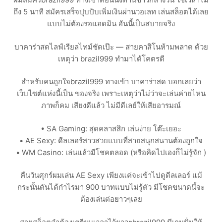
ถึง 5 นาที สมัครเสร็จปุบปับเพิ่มเงินผ่านวอเลท เล่นสล็อตได้เลย
แบบไม่ต้องรอแอดมิน อันนี้เป็นสบายจริง
บาคาร่าสดไลฟ์เรียลไทม์ชัดเป๊ะ — สายคาสิโนห้ามพลาด ด้วย
เหตุว่า brazil999 ทำมาได้โคตรดี
สำหรับคนถูกใจbrazil999 ทางเข้า บาคาร่าสด บอกเลยว่า
เว็บไซต์แห่งนี้เป็น ของจริง เพราะเหตุว่าไม่ว่าจะเล่นค่ายไหน
ภาพก็คม เสียงดีแล้ว ไม่มีดีเลย์ให้เสียอารมณ์
• SA Gaming: สุดคลาสสิก เล่นง่าย โต๊ะเยอะ
• AE Sexy: ดีลเลอร์สาวสวยแบบที่สายสนุกสนานต้องถูกใจ
• WM Casino: เล่นแล้วมีโชคตลอด (หรือคิดไปเองก็ไม่รู้จัก )
คืนวันศุกร์ผมเล่น AE Sexy เพียงแค่จะเข้าไปดูดีลเลอร์ แม้
กระนั้นดันได้กำไรมา 900 บาทแบบไม่รู้ตัว มีโชคขนาดนี้จะ
ต้องเล่นต่อยาวๆเลย