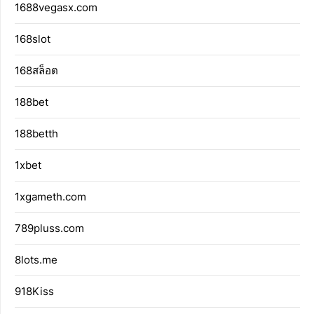
1688vegasx.com
168slot
168สล็อต
188bet
188betth
1xbet
1xgameth.com
789pluss.com
8lots.me
918Kiss