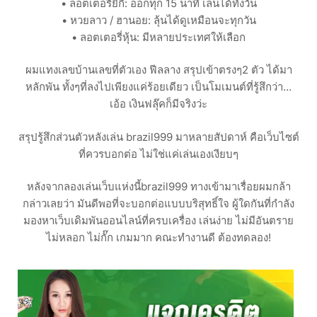
• ลอตเตอรี่ยี่กี: ออกทุก 15 นาที เล่นได้ทั้งวัน
• หวยลาว / ฮานอย: ลุ้นได้ดูเหมือนจะทุกวัน
• ลอตเตอรี่หุ้น: มีหลายประเทศให้เลือก
ผมแทงเลขบ้านเลขที่ตัวเอง ฟีลลาง สรุปเข้าตรงๆ2 ตัว ได้มา
หลักพัน ทั้งๆที่ลงไปเพียงแค่ร้อยเดียว เป็นโมเมนต์ที่รู้สึกว่า…
เอ้อ เงินฟลุ๊คก็มีจริงว่ะ
สรุปรู้สึกส่วนตัวหลังเล่น brazil999 มาหลายสัปดาห์ คือเว็บไซต์
ที่ควรบอกต่อ ไม่ใช่แค่เล่นเองเงียบๆ
หลังจากลองเล่นเว็บแห่งนี้brazil999 ทางเข้ามาเรื่อยผมกล้า
กล่าวเลยว่า มันดีพอที่จะบอกต่อแบบบริสุทธิ์ใจ ผู้ใดกันที่กำลัง
มองหาเว็บเดิมพันออนไลน์ที่ครบเครื่อง เล่นง่าย ไม่มีอันตราย
ไม่หลอก ไม่กั๊ก เกมมาก คณะทำงานดี ต้องทดลอง!