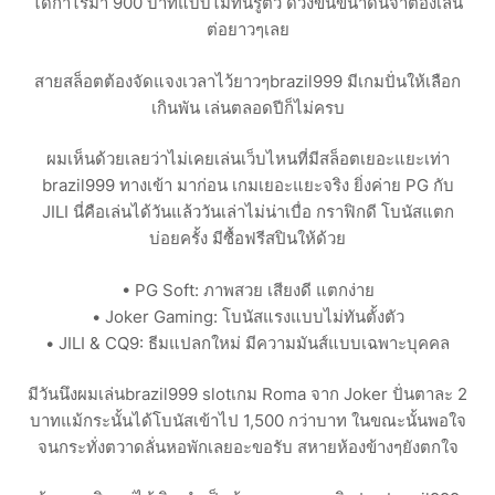
ได้กำไรมา 900 บาทแบบไม่ทันรู้ตัว ดวงขึ้นขนาดนี้จำต้องเล่น
ต่อยาวๆเลย
สายสล็อตต้องจัดแจงเวลาไว้ยาวๆbrazil999 มีเกมปั่นให้เลือก
เกินพัน เล่นตลอดปีก็ไม่ครบ
ผมเห็นด้วยเลยว่าไม่เคยเล่นเว็บไหนที่มีสล็อตเยอะแยะเท่า
brazil999 ทางเข้า มาก่อน เกมเยอะแยะจริง ยิ่งค่าย PG กับ
JILI นี่คือเล่นได้วันแล้ววันเล่าไม่น่าเบื่อ กราฟิกดี โบนัสแตก
บ่อยครั้ง มีซื้อฟรีสปินให้ด้วย
• PG Soft: ภาพสวย เสียงดี แตกง่าย
• Joker Gaming: โบนัสแรงแบบไม่ทันตั้งตัว
• JILI & CQ9: ธีมแปลกใหม่ มีความมันส์แบบเฉพาะบุคคล
มีวันนึงผมเล่นbrazil999 slotเกม Roma จาก Joker ปั่นตาละ 2
บาทแม้กระนั้นได้โบนัสเข้าไป 1,500 กว่าบาท ในขณะนั้นพอใจ
จนกระทั่งตวาดลั่นหอพักเลยอะขอรับ สหายห้องข้างๆยังตกใจ