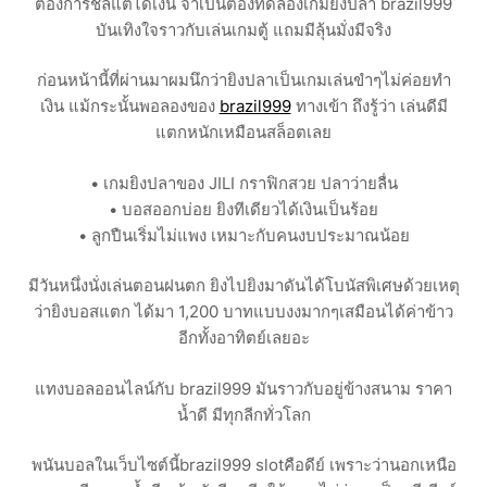
ต้องการชิลแต่ได้เงิน จำเป็นต้องทดลองเกมยิงปลา brazil999
บันเทิงใจราวกับเล่นเกมตู้ แถมมีลุ้นมั่งมีจริง
ก่อนหน้านี้ที่ผ่านมาผมนึกว่ายิงปลาเป็นเกมเล่นขำๆไม่ค่อยทำ
เงิน แม้กระนั้นพอลองของ
brazil999
ทางเข้า ถึงรู้ว่า เล่นดีมี
แตกหนักเหมือนสล็อตเลย
• เกมยิงปลาของ JILI กราฟิกสวย ปลาว่ายลื่น
• บอสออกบ่อย ยิงทีเดียวได้เงินเป็นร้อย
• ลูกปืนเริ่มไม่แพง เหมาะกับคนงบประมาณน้อย
มีวันหนึ่งนั่งเล่นตอนฝนตก ยิงไปยิงมาดันได้โบนัสพิเศษด้วยเหตุ
ว่ายิงบอสแตก ได้มา 1,200 บาทแบบงงมากๆเสมือนได้ค่าข้าว
อีกทั้งอาทิตย์เลยอะ
แทงบอลออนไลน์กับ brazil999 มันราวกับอยู่ข้างสนาม ราคา
น้ำดี มีทุกลีกทั่วโลก
พนันบอลในเว็บไซต์นี้brazil999 slotคือดีย์ เพราะว่านอกเหนือ