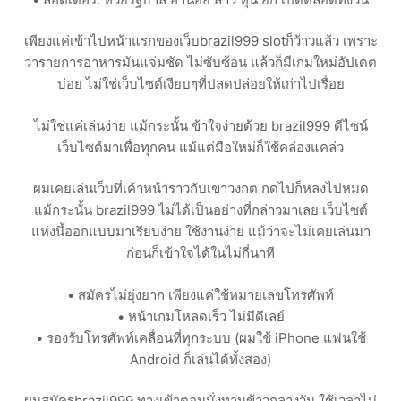
เพียงแค่เข้าไปหน้าแรกของเว็บbrazil999 slotก็ว้าวแล้ว เพราะ
ว่ารายการอาหารมันแจ่มชัด ไม่ซับซ้อน แล้วก็มีเกมใหม่อัปเดต
บ่อย ไม่ใช่เว็บไซต์เงียบๆที่ปลดปล่อยให้เก่าไปเรื่อย
ไม่ใช่แค่เล่นง่าย แม้กระนั้น ข้าใจง่ายด้วย brazil999 ดีไซน์
เว็บไซต์มาเพื่อทุกคน แม้แต่มือใหม่ก็ใช้คล่องแคล่ว
ผมเคยเล่นเว็บที่เค้าหน้าราวกับเขาวงกต กดไปก็หลงไปหมด
แม้กระนั้น brazil999 ไม่ได้เป็นอย่างที่กล่าวมาเลย เว็บไซต์
แห่งนี้ออกแบบมาเรียบง่าย ใช้งานง่าย แม้ว่าจะไม่เคยเล่นมา
ก่อนก็เข้าใจได้ในไม่กี่นาที
• สมัครไม่ยุ่งยาก เพียงแค่ใช้หมายเลขโทรศัพท์
• หน้าเกมโหลดเร็ว ไม่มีดีเลย์
• รองรับโทรศัพท์เคลื่อนที่ทุกระบบ (ผมใช้ iPhone แฟนใช้
Android ก็เล่นได้ทั้งสอง)
ผมสมัครbrazil999 ทางเข้าตอนนั่งทานข้าวกลางวัน ใช้เวลาไม่