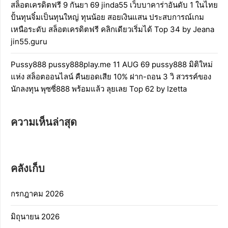
สล็อตเครดิตฟรี 9 กันยา 69 jinda55 เว็บบาคาร่าอันดับ 1 ในไทย
ปั้นทุนจิ๋มเป็นทุนใหญ่ ทุนน้อย สอยเงินแสน ประสบการณ์เกม
เหนือระดับ สล็อตเครดิตฟรี คลิกเดียวเริ่มได้ Top 34 by Jeana
jin55.guru
Pussy888 pussy888play.me 11 AUG 69 pussy888 มิติใหม่
แห่ง สล็อตออนไลน์ คืนยอดเสีย 10% ฝาก-ถอน 3 วิ สวรรค์ของ
นักลงทุน พุซซี่888 พร้อมแล้ว ลุยเลย Top 62 by Izetta
ความเห็นล่าสุด
คลังเก็บ
กรกฎาคม 2026
มิถุนายน 2026