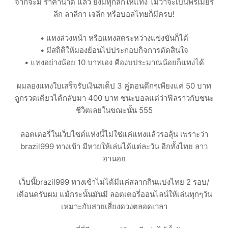
จากจะมี ราคาน้ำดี แล้ว ยังมีทุกลีกให้แทง ไม่ว่าจะเป็นพรีเมียร์
ลีก ลาลีกา เจลีก หรือบอลไทยก็มีครบ!
• แทงล่วงหน้า หรือแทงสดระหว่างแข่งขันก็ได้
• มีสถิติให้มองย้อนไปประกอบกิจการตัดสินใจ
• แทงอย่างน้อย 10 บาทเอง คืองบประมาณน้อยก็แทงได้
ผมลองแทงใบเสร็จรับเงินสเต็ป 3 คู่ตอนดึกๆเพียงแค่ 50 บาท
ถูกรวดเดียวได้กลับมา 400 บาท ชนะบอลแต่ว่าฟีลราวกับชนะ
ชีวิตเลยในขณะนั้น 555
ลอตเตอรี่ในเว็บไซต์แห่งนี้ไม่ใช่แค่แทงแล้วรอลุ้น เพราะว่า
brazil999 ทางเข้า มีหวยให้เล่นได้แต่ละวัน อีกทั้งไทย ลาว
ฮานอย
เว็บนี้brazil999 ทางเข้าไม่ได้มีแค่สลากกินแบ่งไทย 2 รอบ/
เดือนครับผม แม้กระนั้นมันมี ลอตเตอรี่ออนไลน์ให้เล่นทุกๆวัน
เหมาะกับสายเสี่ยงดวงตลอดเวลา