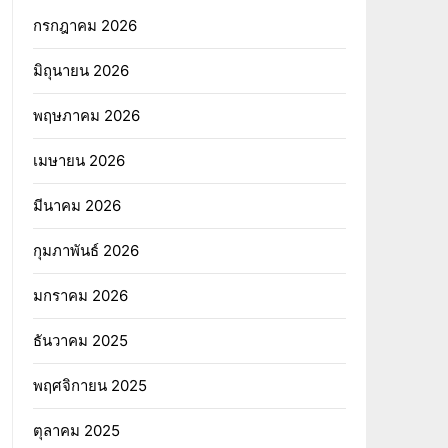
กรกฎาคม 2026
มิถุนายน 2026
พฤษภาคม 2026
เมษายน 2026
มีนาคม 2026
กุมภาพันธ์ 2026
มกราคม 2026
ธันวาคม 2025
พฤศจิกายน 2025
ตุลาคม 2025