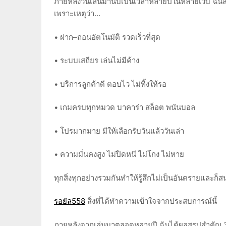
ภายหลังวนเล่นมานับเป็นเวลาหลายปีในหลายเว็บ ฉันสร
เพราะเหตุว่า…
• ฝาก–ถอนอัตโนมัติ รวดเร็วที่สุด
• ระบบเสถียร เล่นไม่มีค้าง
• บริการลูกค้าดี ตอบไว ไม่ทิ้งให้รอ
• เกมครบทุกหมวด บาคาร่า สล็อต พนันบอล
• โปรมากมาย มีให้เลือกรับวันแล้ววันเล่า
• ความมั่นคงสูง ไม่ปิดหนี ไม่โกง ไม่หาย
ทุกสิ่งทุกอย่างรวมกันทำให้รู้สึกไม่เป็นอันตรายและก็
รอยัล558
สิ่งที่ได้ทำความเข้าใจจากประสบการณ์นี้
ภายหลังจากเล่นมาตลอดหลายปี ฉันได้ผลสรุปสำคัญ 3 