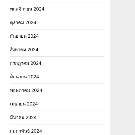
พฤศจิกายน 2024
ตุลาคม 2024
กันยายน 2024
สิงหาคม 2024
กรกฎาคม 2024
มิถุนายน 2024
พฤษภาคม 2024
เมษายน 2024
มีนาคม 2024
กุมภาพันธ์ 2024