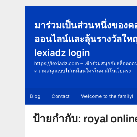
Skip
to
content
มาร่วมเป็นส่วนหนึ่งของคอ
ออนไลน์และลุ้นรางวัลใหญ
lexiadz login
https://lexiadz.com – เข้าร่วมสนุกกับสล็อต
ความสนุกแบบไม่เหมือนใครในคาสิโนเว็บตรง
Blog
Contact
Welcome to the family!
ป้ายกำกับ:
royal onlin