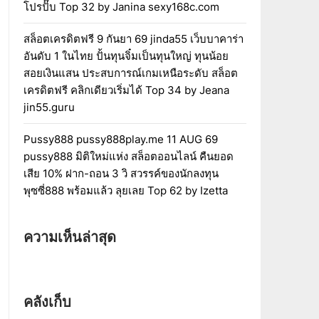
โปรปั๊บ Top 32 by Janina sexy168c.com
สล็อตเครดิตฟรี 9 กันยา 69 jinda55 เว็บบาคาร่า
อันดับ 1 ในไทย ปั้นทุนจิ๋มเป็นทุนใหญ่ ทุนน้อย
สอยเงินแสน ประสบการณ์เกมเหนือระดับ สล็อต
เครดิตฟรี คลิกเดียวเริ่มได้ Top 34 by Jeana
jin55.guru
Pussy888 pussy888play.me 11 AUG 69
pussy888 มิติใหม่แห่ง สล็อตออนไลน์ คืนยอด
เสีย 10% ฝาก-ถอน 3 วิ สวรรค์ของนักลงทุน
พุซซี่888 พร้อมแล้ว ลุยเลย Top 62 by Izetta
ความเห็นล่าสุด
คลังเก็บ