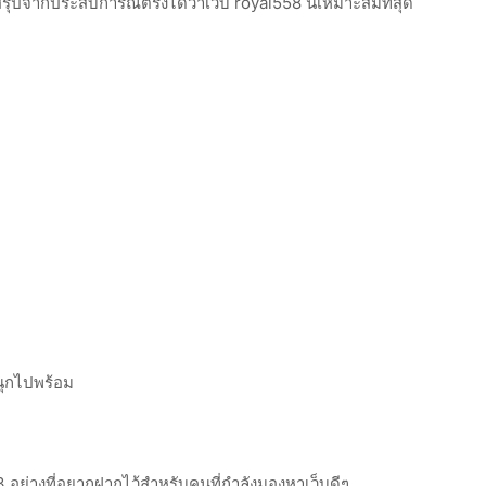
ุปจากประสบการณ์ตรงได้ว่าเว็บ royal558 นี้เหมาะสมที่สุด
สนุกไปพร้อม
อย่างที่อยากฝากไว้สำหรับคนที่กำลังมองหาเว็บดีๆ