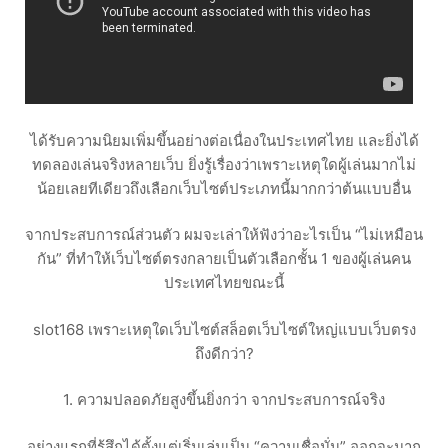
ได้รับความนิยมเพิ่มขึ้นอย่างต่อเนื่องในประเทศไทย และยิ่งได้
ทดลองเล่นจริงหลายเว็บ ยิ่งรู้เรื่องว่าเพราะเหตุใดผู้เล่นมากไม่
น้อยเลยทีเดียวถึงเลือกเว็บไซต์ประเภทนี้มากกว่าต้นแบบอื่น
จากประสบการณ์ส่วนตัว ผมจะเล่าให้ฟังว่าอะไรเป็น “ไม่เหมือน
กัน” ที่ทำให้เว็บไซต์ตรงกลายเป็นตัวเลือกชั้น 1 ของผู้เล่นคน
ประเทศไทยขณะนี้
slot168 เพราะเหตุใดเว็บไซต์สล็อตเว็บไซต์ใหญ่แบบเว็บตรง
ถึงดีกว่า?
1. ความปลอดภัยสูงขึ้นยิ่งกว่า จากประสบการณ์จริง
อย่างแรกที่รู้สึกได้ตั้งแต่เริ่มเล่นเป็น “ความเชื่อมั่น” ออกจะมาก