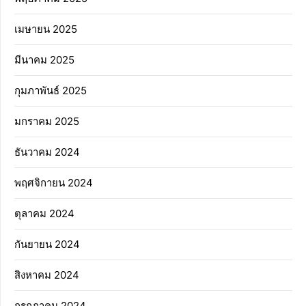
เมษายน 2025
มีนาคม 2025
กุมภาพันธ์ 2025
มกราคม 2025
ธันวาคม 2024
พฤศจิกายน 2024
ตุลาคม 2024
กันยายน 2024
สิงหาคม 2024
กรกฎาคม 2024