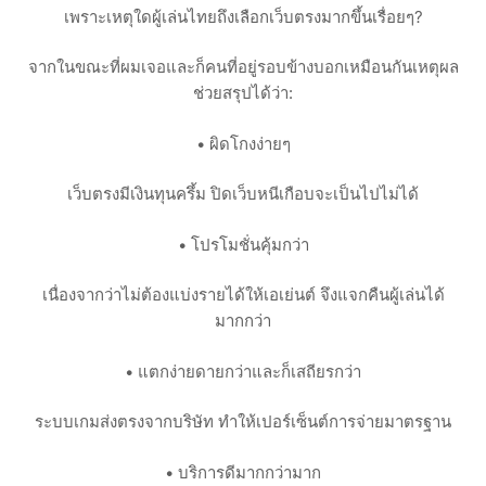
เพราะเหตุใดผู้เล่นไทยถึงเลือกเว็บตรงมากขึ้นเรื่อยๆ?
จากในขณะที่ผมเจอและก็คนที่อยู่รอบข้างบอกเหมือนกันเหตุผล
ช่วยสรุปได้ว่า:
• ผิดโกงง่ายๆ
เว็บตรงมีเงินทุนครึ้ม ปิดเว็บหนีเกือบจะเป็นไปไม่ได้
• โปรโมชั่นคุ้มกว่า
เนื่องจากว่าไม่ต้องแบ่งรายได้ให้เอเย่นต์ จึงแจกคืนผู้เล่นได้
มากกว่า
• แตกง่ายดายกว่าและก็เสถียรกว่า
ระบบเกมส่งตรงจากบริษัท ทำให้เปอร์เซ็นต์การจ่ายมาตรฐาน
• บริการดีมากกว่ามาก