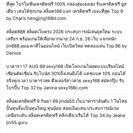
ที่สุด โปรโมชั่นเครดิตฟรี 100% กล่องสุ่มเฮงเฮง รับเครดิตฟรี ยูส
เดียว เล่นได้ทุกเกม สล็อต168 แจก เครดิตฟรี เยอะที่สุด Top 9
by Charis hengjing168d.com
สล็อต888 สล็อตเว็บตรง 2026 ประสบการณ์เล่นยุคใหม่ ระบบ
เสถียร พร้อมเกมให้เลือกมากมาย 24 ก.ย. 26 เว็บ แจกหนัก
jin888.asia คาสิโนออนไลน์ เว็บเปิดใหม่ ทดลองเล่น Top 86 by
Denice
บาคาร่า 17 AUG 69 sexy168 เปิดโลกเกมไพ่สดแบบเรียลไทม์
เซียนตัดเซียน รับโบนัส 30%ยิ่งเล่นยิ่งได้ แคชแบค 10% ถอนได้
จริงทุกเวลา บาคาร่าสด ดีลเลอร์สาวสวย sexy168 สมัครปุ๊บ รับ
โปรปั๊บ Top 32 by Janina sexy168c.com
สล็อตเครดิตฟรี 9 กันยา 69 jinda55 เว็บบาคาร่าอันดับ 1 ในไทย
ปั้นทุนจิ๋มเป็นทุนใหญ่ ทุนน้อย สอยเงินแสน ประสบการณ์เกม
เหนือระดับ สล็อตเครดิตฟรี คลิกเดียวเริ่มได้ Top 34 by Jeana
jin55.guru