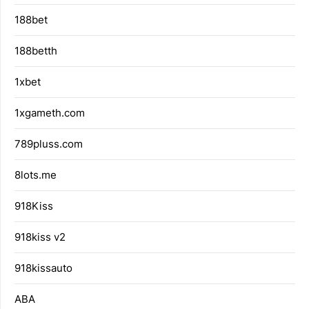
188bet
188betth
1xbet
1xgameth.com
789pluss.com
8lots.me
918Kiss
918kiss v2
918kissauto
ABA