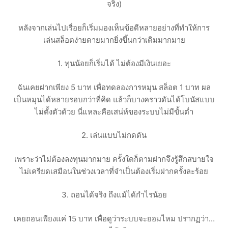
จริง)
หลังจากเล่นไปเรื่อยก็เริ่มมองเห็นข้อดีหลายอย่างที่ทำให้การ
เล่นสล็อตง่ายดายมากยิ่งขึ้นกว่าเดิมมากมาย
1. ทุนน้อยก็เริ่มได้ ไม่ต้องมีเงินเยอะ
ฉันเคยฝากเพียง 5 บาท เพื่อทดลองการหมุน สล็อต 1 บาท ผล
เป็นหมุนได้หลายรอบกว่าที่คิด แล้วก็บางคราวดันได้โบนัสแบบ
ไม่ตั้งตัวด้วย นี่แหละคือเสน่ห์ของระบบไม่มีขั้นต่ำ
2. เล่นแบบไม่กดดัน
เพราะว่าไม่ต้องลงทุนมากมาย ครั้งใดก็ตามฝากจึงรู้สึกสบายใจ
ไม่เครียดเสมือนในช่วงเวลาที่จำเป็นต้องเริ่มฝากครั้งละร้อย
3. ถอนได้จริง ถึงแม้ได้กำไรน้อย
เคยถอนเพียงแค่ 15 บาท เพื่อดูว่าระบบจะยอมไหม ปรากฏว่า…