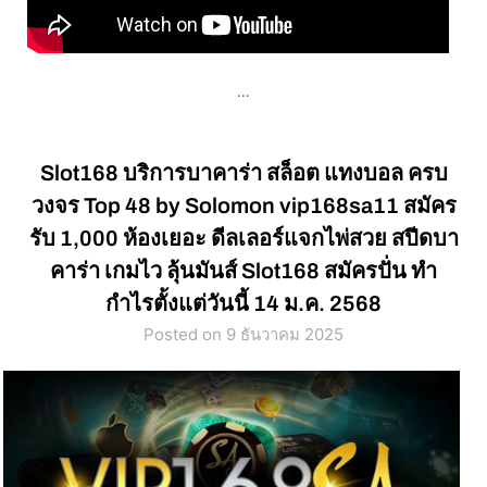
…
Slot168 บริการบาคาร่า สล็อต แทงบอล ครบ
วงจร Top 48 by Solomon vip168sa11 สมัคร
รับ 1,000 ห้องเยอะ ดีลเลอร์แจกไพ่สวย สปีดบา
คาร่า เกมไว ลุ้นมันส์ Slot168 สมัครปั่น ทำ
กำไรตั้งแต่วันนี้ 14 ม.ค. 2568
Posted on 9 ธันวาคม 2025