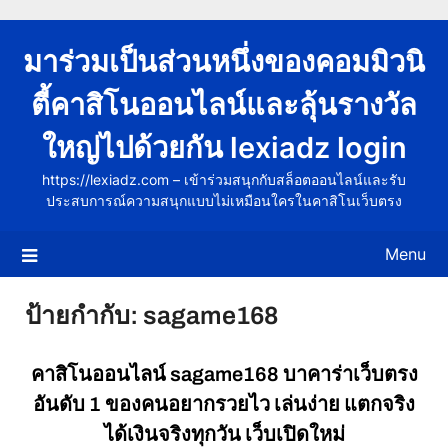
Skip
to
มาร่วมเป็นส่วนหนึ่งของคอมมิวนิ
content
ตี้คาสิโนออนไลน์และลุ้นรางวัล
ใหญ่ไปด้วยกัน lexiadz login
https://lexiadz.com – เข้าร่วมสนุกกับสล็อตออนไลน์และรับ
ประสบการณ์ความสนุกแบบไม่เหมือนใครในคาสิโนเว็บตรง
Menu
ป้ายกำกับ:
sagame168
คาสิโนออนไลน์ sagame168 บาคาร่าเว็บตรง
อันดับ 1 ของคนอยากรวยไว เล่นง่าย แตกจริง
ได้เงินจริงทุกวัน เว็บเปิดใหม่