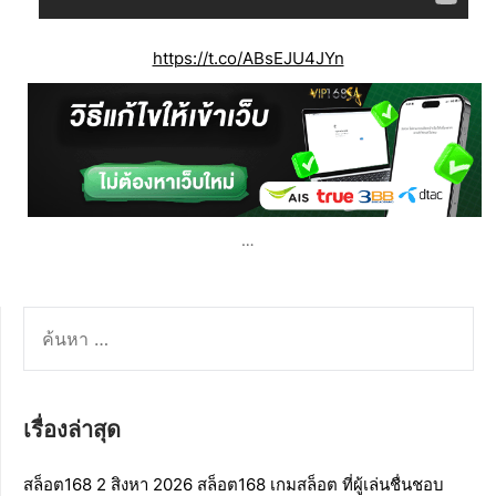
https://t.co/ABsEJU4JYn
…
ค้นหา
สำหรับ:
เรื่องล่าสุด
สล็อต168 2 สิงหา 2026 สล็อต168 เกมสล็อต ที่ผู้เล่นชื่นชอบ