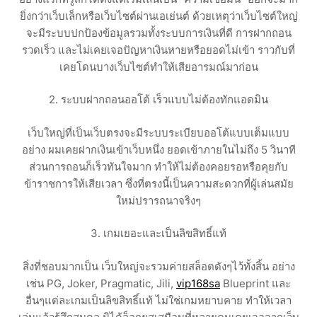
ยิ่งกว่าเว็บเล็กหรือเว็บไซต์ผ่านเอเย่นต์ ด้วยเหตุว่าเว็บไซต์ใหญ่
จะมีระบบปกป้องข้อมูลรวมทั้งระบบการเงินที่ดี การฝากถอน
รวดเร็ว และไม่เคยเจอปัญหาเงินหายหรือยอดไม่เข้า ราวกับที่
เคยโดนบางเว็บไซต์ทำให้เสียอารมณ์มาก่อน
2. ระบบฝากถอนออโต้ เร็วแบบไม่ต้องทักแอดมิน
เว็บใหญ่ที่เป็นเว็บตรงจะมีระบบระเบียบออโต้แบบเต็มแบบ
อย่าง ผมเคยฝากเงินเข้าเว็บหนึ่ง ยอดเข้าภายในไม่ถึง 5 วินาที
ส่วนการถอนก็เร็วทันใจมาก ทำให้ไม่ต้องคอยรอหรือคุยกับ
ข้าราชการให้เสียเวลา ซึ่งที่ตรงนี้เป็นความสะดวกที่ผู้เล่นสมัย
ใหม่ปรารถนาจริงๆ
3. เกมเยอะและเป็นลิขสิทธิ์แท้
สิ่งที่ชอบมากเป็น เว็บใหญ่จะรวมค่ายสล็อตดังๆไว้ทั้งสิ้น อย่าง
เช่น PG, Joker, Pragmatic, Jili,
vip168sa
Blueprint และ
อื่นๆแต่ละเกมเป็นลิขสิทธิ์แท้ ไม่ใช่เกมหยาบคาย ทำให้เวลา