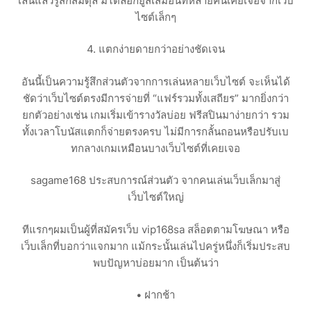
เล่นแล้วรู้สึกสมดุล มิได้ล็อกยูสเสมือนที่หลายคนเคยเจอจากเว็บ
ไซต์เล็กๆ
4. แตกง่ายดายกว่าอย่างชัดเจน
อันนี้เป็นความรู้สึกส่วนตัวจากการเล่นหลายเว็บไซต์ จะเห็นได้
ชัดว่าเว็บไซต์ตรงมีการจ่ายที่ “แฟร์รวมทั้งเสถียร” มากยิ่งกว่า
ยกตัวอย่างเช่น เกมเริ่มเข้ารางวัลบ่อย ฟรีสปินมาง่ายกว่า รวม
ทั้งเวลาโบนัสแตกก็จ่ายตรงครบ ไม่มีการกลั้นถอนหรือปรับเบ
ทกลางเกมเหมือนบางเว็บไซต์ที่เคยเจอ
sagame168 ประสบการณ์ส่วนตัว จากคนเล่นเว็บเล็กมาสู่
เว็บไซต์ใหญ่
ทีแรกๆผมเป็นผู้ที่สมัครเว็บ vip168sa สล็อตตามโฆษณา หรือ
เว็บเล็กที่บอกว่าแจกมาก แม้กระนั้นเล่นไปครู่หนึ่งก็เริ่มประสบ
พบปัญหาบ่อยมาก เป็นต้นว่า
• ฝากช้า