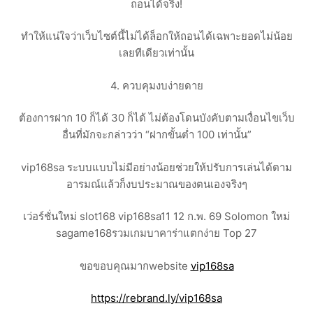
ถอนได้จริง!
ทำให้แน่ใจว่าเว็บไซต์นี้ไม่ได้ล็อกให้ถอนได้เฉพาะยอดไม่น้อย
เลยทีเดียวเท่านั้น
4. ควบคุมงบง่ายดาย
ต้องการฝาก 10 ก็ได้ 30 ก็ได้ ไม่ต้องโดนบังคับตามเงื่อนไขเว็บ
อื่นที่มักจะกล่าวว่า “ฝากขั้นต่ำ 100 เท่านั้น”
vip168sa ระบบแบบไม่มีอย่างน้อยช่วยให้ปรับการเล่นได้ตาม
อารมณ์แล้วก็งบประมาณของตนเองจริงๆ
เว่อร์ชั่นใหม่ slot168 vip168sa11 12 ก.พ. 69 Solomon ใหม่
sagame168รวมเกมบาคาร่าแตกง่าย Top 27
ขอขอบคุณมากwebsite
vip168sa
https://rebrand.ly/vip168sa