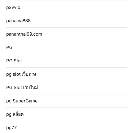
p2vvip
panama888
pananthai99.com
PG
PG Slot
pg slot เว็บตรง
PG Slot เว็บใหม่
pg SuperGame
pg สล็อต
pg77