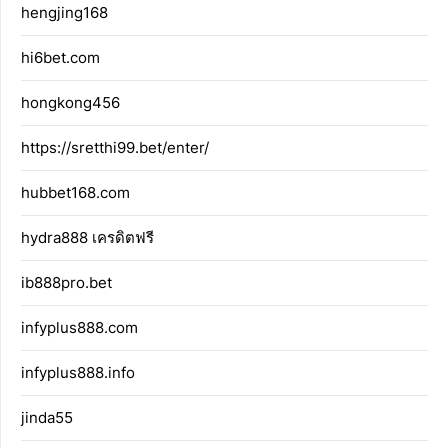
hengjing168
hi6bet.com
hongkong456
https://sretthi99.bet/enter/
hubbet168.com
hydra888 เครดิตฟรี
ib888pro.bet
infyplus888.com
infyplus888.info
jinda55