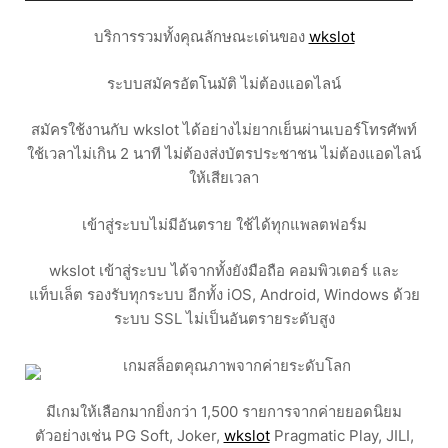
บริการรวมทั้งคุณลักษณะเด่นของ
wkslot
ระบบสมัครอัตโนมัติ ไม่ต้องแอดไลน์
สมัครใช้งานกับ wkslot ได้อย่างไม่ยากเย็นผ่านเบอร์โทรศัพท์
ใช้เวลาไม่เกิน 2 นาที ไม่ต้องส่งบัตรประชาชน ไม่ต้องแอดไลน์
ให้เสียเวลา
เข้าสู่ระบบไม่มีอันตราย ใช้ได้ทุกแพลตฟอร์ม
wkslot เข้าสู่ระบบ ได้จากทั้งยังมือถือ คอมพิวเตอร์ และ
แท็บเล็ต รองรับทุกระบบ อีกทั้ง iOS, Android, Windows ด้วย
ระบบ SSL ไม่เป็นอันตรายระดับสูง
เกมสล็อตคุณภาพจากค่ายระดับโลก
มีเกมให้เลือกมากยิ่งกว่า 1,500 รายการจากค่ายยอดนิยม
ตัวอย่างเช่น PG Soft, Joker,
wkslot
Pragmatic Play, JILI,