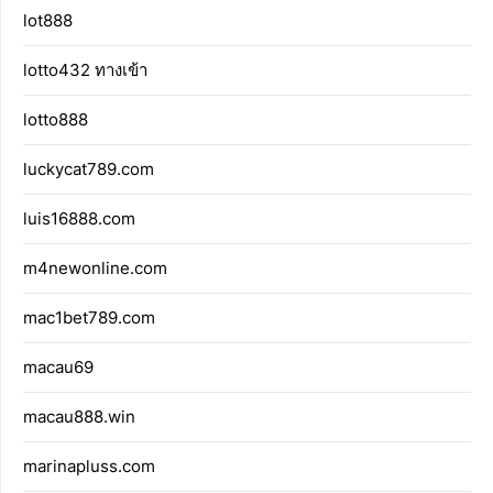
lot888
lotto432 ทางเข้า
lotto888
luckycat789.com
luis16888.com
m4newonline.com
mac1bet789.com
macau69
macau888.win
marinapluss.com