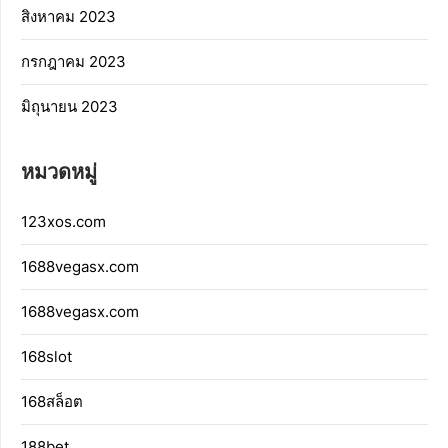
สิงหาคม 2023
กรกฎาคม 2023
มิถุนายน 2023
หมวดหมู่
123xos.com
1688vegasx.com
1688vegasx.com
168slot
168สล็อต
188bet