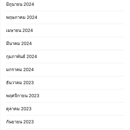
มิถุนายน 2024
พฤษภาคม 2024
เมษายน 2024
มีนาคม 2024
กุมภาพันธ์ 2024
มกราคม 2024
ธันวาคม 2023
พฤศจิกายน 2023
ตุลาคม 2023
กันยายน 2023