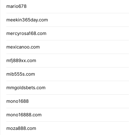
mario678
meekin365day.com
mercyrosa168.com
mexicanoo.com
mfj889xx.com
mib555s.com
mmgoldsbets.com
mono1688
mono16888.com
moza888.com