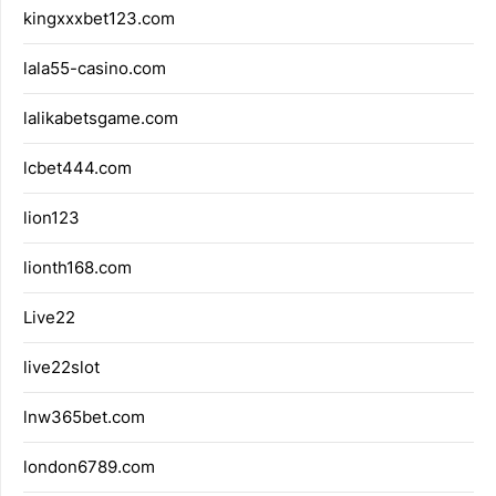
kingxxxbet123.com
lala55-casino.com
lalikabetsgame.com
lcbet444.com
lion123
lionth168.com
Live22
live22slot
lnw365bet.com
london6789.com