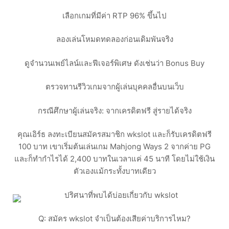
เลือกเกมที่มีค่า RTP 96% ขึ้นไป
ลองเล่นโหมดทดลองก่อนเดิมพันจริง
ดูจำนวนเพย์ไลน์และฟีเจอร์พิเศษ ดังเช่นว่า Bonus Buy
ตรวจทานรีวิวเกมจากผู้เล่นบุคคลอื่นบนเว็บ
กรณีศึกษาผู้เล่นจริง: จากเครดิตฟรี สู่รายได้จริง
คุณเอิร์ธ ลงทะเบียนสมัครสมาชิก wkslot และก็รับเครดิตฟรี
100 บาท เขาเริ่มต้นเล่นเกม Mahjong Ways 2 จากค่าย PG
และก็ทำกำไรได้ 2,400 บาทในเวลาแค่ 45 นาที โดยไม่ใช้เงิน
ตัวเองแม้กระทั้งบาทเดียว
ปริศนาที่พบได้บ่อยเกี่ยวกับ wkslot
Q: สมัคร wkslot จำเป็นต้องเสียค่าบริการไหม?