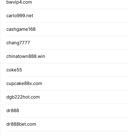
bwvip4.com
carlo999.net
cashgame168
chang7777
chinatown888.win
coke55
cupcake88x.com
dgb222hot.com
dr888
dr888bet.com