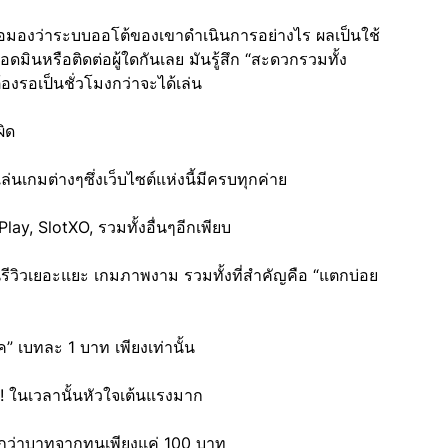
ื่อมองว่าระบบออโต้ของเขาดำเนินการอย่างไร ผลเป็นใช้
อดมินหรือติดต่อผู้ใดกันเลย มันรู้สึก “สะดวกรวมทั้ง
้องรอเป็นชั่วโมงกว่าจะได้เล่น
ผิด
นเกมต่างๆซึ่งเว็บไซต์แห่งนี้มีครบทุกค่าย
lay, SlotXO, รวมทั้งอื่นๆอีกเพียบ
รีวิวเยอะแยะ เกมภาพงาม รวมทั้งที่สำคัญคือ “แตกบ่อย
 เบทละ 1 บาท เพียงเท่านั้น
ปิน! ในเวลานั้นหัวใจเต้นแรงมาก
ว่าบาทจากทุนเพียงแค่ 100 บาท