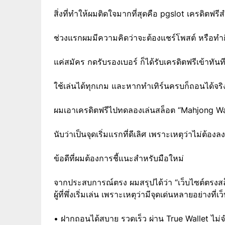
สิ่งที่ทำให้ผมติดใจมากที่สุดคือ pgslot เครดิตฟร
ช่วงแรกผมมีความคิดว่าจะต้องแชร์โพสต์ หรือทำก
แค่สมัคร กดรับรองเบอร์ ก็ได้รับเครดิตฟรีเข้าทันท
ใช้เล่นได้ทุกเกม และหากทำเทิร์นครบก็ถอนได้จริ
ผมเอาเครดิตฟรีไปทดลองเล่นสล็อต “Mahjong Way
นับว่าเป็นจุดเริ่มแรกที่ดีเลิศ เพราะเหตุว่าไม่ต้อง
ข้อดีที่ผมต้องการชี้แนะสำหรับมือใหม่
จากประสบการณ์ตรง ผมสรุปได้ว่า “เว็บไซต์ตรงสล
ผู้ที่พึ่งเริ่มเล่น เพราะเหตุว่ามีจุดเด่นหลายอย่างที่เว
• ฝากถอนได้สบาย รวดเร็ว ผ่าน True Wallet ไม่จ