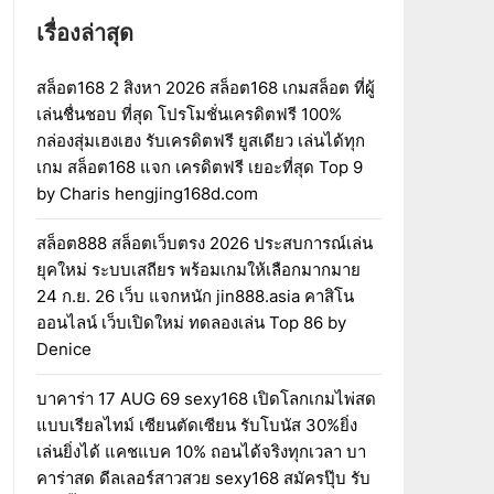
เรื่องล่าสุด
สล็อต168 2 สิงหา 2026 สล็อต168 เกมสล็อต ที่ผู้
เล่นชื่นชอบ ที่สุด โปรโมชั่นเครดิตฟรี 100%
กล่องสุ่มเฮงเฮง รับเครดิตฟรี ยูสเดียว เล่นได้ทุก
เกม สล็อต168 แจก เครดิตฟรี เยอะที่สุด Top 9
by Charis hengjing168d.com
สล็อต888 สล็อตเว็บตรง 2026 ประสบการณ์เล่น
ยุคใหม่ ระบบเสถียร พร้อมเกมให้เลือกมากมาย
24 ก.ย. 26 เว็บ แจกหนัก jin888.asia คาสิโน
ออนไลน์ เว็บเปิดใหม่ ทดลองเล่น Top 86 by
Denice
บาคาร่า 17 AUG 69 sexy168 เปิดโลกเกมไพ่สด
แบบเรียลไทม์ เซียนตัดเซียน รับโบนัส 30%ยิ่ง
เล่นยิ่งได้ แคชแบค 10% ถอนได้จริงทุกเวลา บา
คาร่าสด ดีลเลอร์สาวสวย sexy168 สมัครปุ๊บ รับ