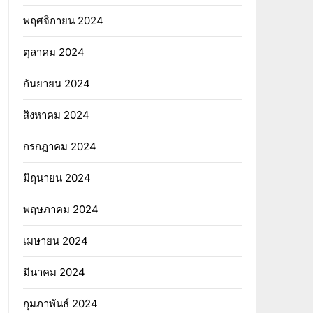
พฤศจิกายน 2024
ตุลาคม 2024
กันยายน 2024
สิงหาคม 2024
กรกฎาคม 2024
มิถุนายน 2024
พฤษภาคม 2024
เมษายน 2024
มีนาคม 2024
กุมภาพันธ์ 2024