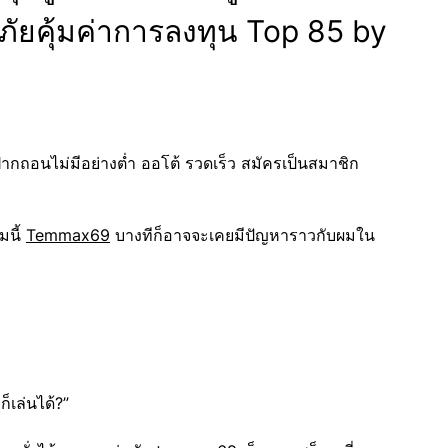
ภัยคุ้มค่าการลงทุน Top 85 by
กถอนไม่มีอย่างต่ำ ออโต้ รวดเร็ว สมัครเป็นสมาชิก
มนี้
Temmax69
บางทีก็อาจจะเคยมีปัญหาราวกับผมใน
็เล่นได้?”