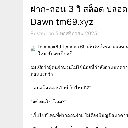
ฝาก-ถอน 3 วิ สล็อต ปลอด
Dawn tm69.xyz
Posted on 5 พฤศจิกายน 2025
temmax69
temmax69 เว็บไซต์ตรง วอเลท ฝา
ใหม่ รับเครดิตฟรี
ผมเชื่อว่าผู้คนจำนวนไม่ใช้น้อยที่กำลังอ่านบทควา
ตอนแรกว่า
“เล่นสล็อตออนไลน์เว็บไหนดี?”
“จะโดนโกงไหม?”
“เว็บไซต์ไหนที่ฝากถอนง่าย ไม่ต้องมีบัญชีธนาคารก