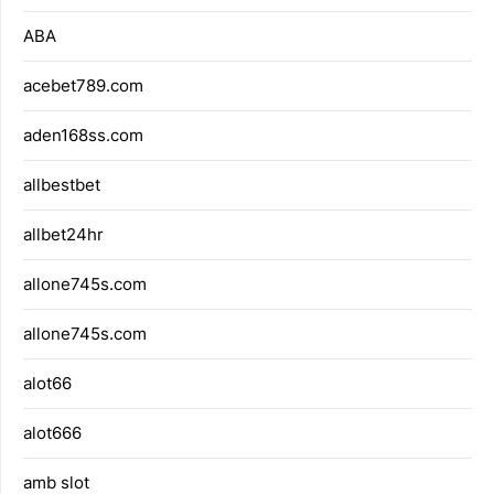
ABA
acebet789.com
aden168ss.com
allbestbet
allbet24hr
allone745s.com
allone745s.com
alot66
alot666
amb slot