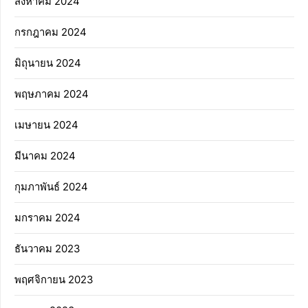
สิงหาคม 2024
กรกฎาคม 2024
มิถุนายน 2024
พฤษภาคม 2024
เมษายน 2024
มีนาคม 2024
กุมภาพันธ์ 2024
มกราคม 2024
ธันวาคม 2023
พฤศจิกายน 2023