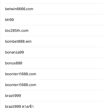
betwin6666.com
bh99
bio285th.com
bombet888.win
bonanza99
bonus888
boonlert1688.com
boonlert1688.com
brazil999
brazil999 ทางเข้า