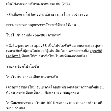
เปิดใช้งานระบบรับรองตัวตนสองชั้น (2FA)
หลีกเลี่ยงการใช้วัสดุอุปกรณ์สาธารณะในการเข้าระบบ
ออกมาจากระบบทุกคราวหลังจากที่มีการใช้งาน
โปรโมชั่นรวมทั้ง xpay88 เครดิตฟรี
หนึ่งในจุดเด่นของ xpay88 เป็นโปรโมชั่นที่หลากหลายและคุ้มค่า
เหมาะกับทั้งผู้เล่นใหม่และก็ผู้เล่นเดิม โดยเฉพาะอย่างยิ่ง
xpay88
เครดิตฟรี
ที่มอบให้กับสมาชิกใหม่ในทันทีหลังจากสมัคร
รายละเอียดโปรโมชั่น
โปรโมชั่น รายละเอียด แนวทางรับ
เครดิตฟรีสมัครใหม่ รับเครดิตโดยทันทีข้างหลังสมัครรวมทั้งยืนยัน
ตัวตน ลงทะเบียนเป็นสมาชิกและกรอกข้อมูลครบ
โบนัสฝากคราวแรก โบนัส 100% ของยอดฝาก ฝากอย่างต่ำตามที่
ระบบกำหนด