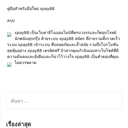
คู่มือสำหรับมือใหม่ xpay88
สรุป
xpay88 เป็นเว็บคาสิโนออนไลน์ที่ครบวงจรและก็ตอบโจทย์
นักพนันทุกกรุ๊ป ด้วยระบบ xpay88 สมัคร ที่ง่ายรวมทั้งรวดเร็ว
ระบบ xpay88 เข้าระบบ ที่ปลอดภัยและล้ำสมัย รวมถึงโปรโมชั่น
สุดคุ้มอย่าง xpay88 เครดิตฟรี ถ้าหากคุณกำลังมองหาเว็บไซต์ที่มี
ความมั่นคงและยั่งยืนและก็น่าไว้วางใจ xpay88 เป็นคำตอบที่คุณ
ไม่ควรพลาด
ค้นหา
สำหรับ:
เรื่องล่าสุด