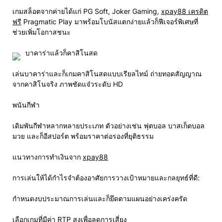
เกมสล็อตจากค่ายได้แก่ PG Soft, Joker Gaming,
xpay88 เครดิต
ฟรี
Pragmatic Play มาพร้อมโบนัสแตกง่ายแล้วก็ฟีเจอร์พิเศษที่
ช่วยเพิ่มโอกาสชนะ
บาคาร่าแล้วก็คาสิโนสด
เล่นบาคาร่าและก็เกมคาสิโนสดแบบเรียลไทม์ ถ่ายทอดสัญญาณ
จากคาสิโนจริง ภาพชัดแจ๋วระดับ HD
พนันกีฬา
เดิมพันกีฬาหลากหลายประเภท ตัวอย่างเช่น ฟุตบอล บาสเก็ตบอล
มวย และก็อีสปอร์ต พร้อมราคาต่อรองที่ยุติธรรม
แนวทางการทำเงินจาก
xpay88
การเล่นให้ได้กำไรจำต้องอาศัยการวางเป้าหมายและกลยุทธ์ที่ดี:
กำหนดงบประมาณการเล่นและก็ยึดตามแผนอย่างเคร่งครัด
เลือกเกมที่มีค่า RTP สูงเพื่อลดการเสี่ยง