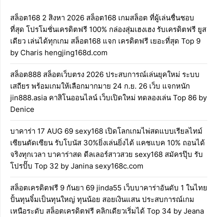
สล็อต168 2 สิงหา 2026 สล็อต168 เกมสล็อต ที่ผู้เล่นชื่นชอบ
ที่สุด โปรโมชั่นเครดิตฟรี 100% กล่องสุ่มเฮงเฮง รับเครดิตฟรี ยูส
เดียว เล่นได้ทุกเกม สล็อต168 แจก เครดิตฟรี เยอะที่สุด Top 9
by Charis hengjing168d.com
สล็อต888 สล็อตเว็บตรง 2026 ประสบการณ์เล่นยุคใหม่ ระบบ
เสถียร พร้อมเกมให้เลือกมากมาย 24 ก.ย. 26 เว็บ แจกหนัก
jin888.asia คาสิโนออนไลน์ เว็บเปิดใหม่ ทดลองเล่น Top 86 by
Denice
บาคาร่า 17 AUG 69 sexy168 เปิดโลกเกมไพ่สดแบบเรียลไทม์
เซียนตัดเซียน รับโบนัส 30%ยิ่งเล่นยิ่งได้ แคชแบค 10% ถอนได้
จริงทุกเวลา บาคาร่าสด ดีลเลอร์สาวสวย sexy168 สมัครปุ๊บ รับ
โปรปั๊บ Top 32 by Janina sexy168c.com
สล็อตเครดิตฟรี 9 กันยา 69 jinda55 เว็บบาคาร่าอันดับ 1 ในไทย
ปั้นทุนจิ๋มเป็นทุนใหญ่ ทุนน้อย สอยเงินแสน ประสบการณ์เกม
เหนือระดับ สล็อตเครดิตฟรี คลิกเดียวเริ่มได้ Top 34 by Jeana