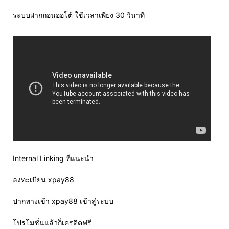
ระบบฝากถอนออโต้ ใช้เวลาเพียง 30 วินาที
Internal Linking ที่แนะนำ
ลงทะเบียน xpay88
ปากทางเข้า xpay88 เข้าสู่ระบบ
โปรโมชั่นแล้วก็เครดิตฟรี