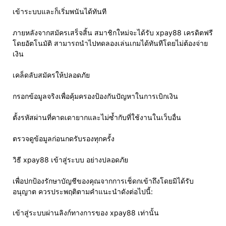
เข้าระบบและก็เริ่มพนันได้ทันที
ภายหลังจากสมัครเสร็จสิ้น สมาชิกใหม่จะได้รับ xpay88 เครดิตฟรี
โดยอัตโนมัติ สามารถนำไปทดลองเล่นเกมได้ทันทีโดยไม่ต้องจ่าย
เงิน
เคล็ดลับสมัครให้ปลอดภัย
กรอกข้อมูลจริงเพื่อคุ้มครองป้องกันปัญหาในการเบิกเงิน
ตั้งรหัสผ่านที่คาดเดายากและไม่ซ้ำกับที่ใช้งานในเว็บอื่น
ตรวจดูข้อมูลก่อนกดรับรองทุกครั้ง
วิธี xpay88 เข้าสู่ระบบ อย่างปลอดภัย
เพื่อปกป้องรักษาบัญชีของคุณจากการเช็ดกเข้าถึงโดยมิได้รับ
อนุญาต ควรประพฤติตามคำแนะนำดังต่อไปนี้:
เข้าสู่ระบบผ่านลิงก์ทางการของ xpay88 เท่านั้น