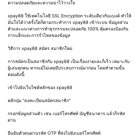
ความปลอดภัยและความน่าไว้วางใจ
xpay88 ใช้เทคโนโลยี SSL Encryption ระดับเดียวกับแบงค์ ทำให้
มั่นใจได้ว่าครั้งใดก็ตามกระทำการ xpay88 เข้าระบบ ข้อมูลส่วน
ตัวและแนวทางการทำธุรกรรมจะปลอดภัย 100% คุ้มครองป้องกัน
การแฮ็กและการรั่วไหลของข้อมูล
วิธีการ xpay88 สมัคร สมาชิกใหม่
การสมัครเป็นสมาชิกกับ xpay88 เป็นเรื่องง่ายและก็เร็ว เหมาะกับ
ผู้เล่นทุกคน หากแม้ไม่เคยมีประสบการณ์มาก่อน โดยทำตามขั้น
ตอนดังนี้:
เข้าไปยังเว็บไซต์หลักของ xpay88
คลิกปุ่ม “ลงทะเบียนสมัครสมาชิก”
กรอกข้อมูลส่วนตัว เช่น เบอร์โทรศัพท์ บัญชีธนาคาร แล้วก็รหัส
ผ่าน
ยืนยันตัวตนผ่านรหัส OTP ที่ส่งไปยังเบอร์โทรศัพท์