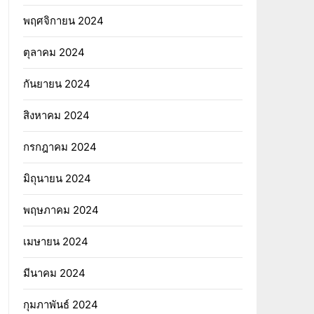
พฤศจิกายน 2024
ตุลาคม 2024
กันยายน 2024
สิงหาคม 2024
กรกฎาคม 2024
มิถุนายน 2024
พฤษภาคม 2024
เมษายน 2024
มีนาคม 2024
กุมภาพันธ์ 2024