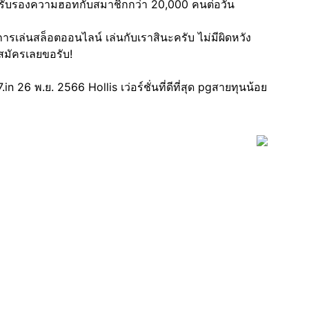
ับรองความฮอทกับสมาชิกกว่า 20,000 คนต่อวัน
ล่นสล็อตออนไลน์ เล่นกับเราสินะครับ ไม่มีผิดหวัง
สมัครเลยขอรับ!
 26 พ.ย. 2566 Hollis เว่อร์ชั่นที่ดีที่สุด pgสายทุนน้อย