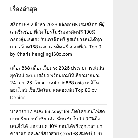
เรื่องล่าสุด
สล็อต168 2 สิงหา 2026 สล็อต168 เกมสล็อต ที่ผู้
เล่นชื่นชอบ ที่สุด โปรโมชั่นเครดิตฟรี 100%
กล่องสุ่มเฮงเฮง รับเครดิตฟรี ยูสเดียว เล่นได้ทุก
เกม สล็อต168 แจก เครดิตฟรี เยอะที่สุด Top 9
by Charis hengjing168d.com
สล็อต888 สล็อตเว็บตรง 2026 ประสบการณ์เล่น
ยุคใหม่ ระบบเสถียร พร้อมเกมให้เลือกมากมาย
24 ก.ย. 26 เว็บ แจกหนัก jin888.asia คาสิโน
ออนไลน์ เว็บเปิดใหม่ ทดลองเล่น Top 86 by
Denice
บาคาร่า 17 AUG 69 sexy168 เปิดโลกเกมไพ่สด
แบบเรียลไทม์ เซียนตัดเซียน รับโบนัส 30%ยิ่ง
เล่นยิ่งได้ แคชแบค 10% ถอนได้จริงทุกเวลา บา
คาร่าสด ดีลเลอร์สาวสวย sexy168 สมัครปุ๊บ รับ