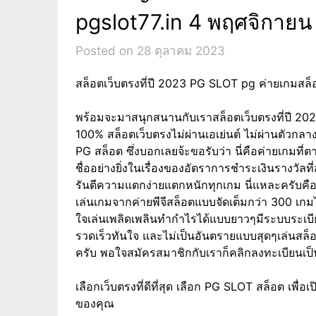
pgslot77.in 4 พฤศจิกาย
Posted on 28 ตุลาคม 2023
สล็อตเว็บตรงที่ปี 2023 PG SLOT pg ค่ายเกมสล็อตอ
พร้อมจะมาสนุกสนานกับเราสล็อตเว็บตรงที่ปี 202
100% สล็อตเว็บตรงไม่ผ่านเอเย่นต์ ไม่ผ่านตัวกลา
PG สล็อต ซึ่งบอกเลยจ้ะขอรับว่า นี่คือค่ายเกมที
ชื่ออย่างยิ่งในเรื่องของอัตราการชำระเงินรางวั
รันตีความแตกง่ายแตกหนักทุกเกม นี่แหละครับคือ
เล่นเกมจากค่ายพีจีสล็อตแบบจัดเต็มกว่า 300 เกมไม
ใจเล่นเพลิดเพลินทำกำไรได้แบบยาวๆมีระบบระเบี
รวดเร็วทันใจ และไม่เป็นอันตรายแบบสุดๆเล่นสล็อต
ครับ พอใจสมัครสมาชิกกับเราก็คลิกลงทะเบียนเป็น
เลือกเว็บตรงที่ดีที่สุด เลือก PG SLOT สล็อต เพื
ของคุณ