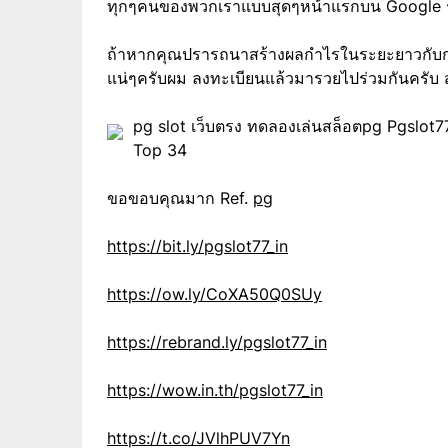
ทุกๆคนของพวกเราแบบสุดๆหน้าแรกบน Google ร
ถ้าหากคุณปรารถนาสร้างผลกำไรในระยะยาวกับการเ
แน่ๆครับผม ลงทะเบียนแล้วมารวยไปร่วมกันครับ 
pg slot เว็บตรง ทดลองเล่นสล็อตpg Pgslot77.in
Top 34
ขอขอบคุณมาก Ref.
pg
https://bit.ly/pgslot77_in
https://ow.ly/CoXA50Q0SUy
https://rebrand.ly/pgslot77_in
https://wow.in.th/pgslot77_in
https://t.co/JVlhPUV7Yn