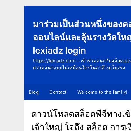
Skip
to
content
มาร่วมเป็นส่วนหนึ่งของคอ
ออนไลน์และลุ้นรางวัลใหญ
lexiadz login
https://lexiadz.com – เข้าร่วมสนุกกับสล็อต
ความสนุกแบบไม่เหมือนใครในคาสิโนเว็บตรง
Blog
Contact
Welcome to the family!
ดาวน์โหลดสล็อตพีจีทางเข้
เจ้าใหญ่ ใจถึง สล็อต การเ