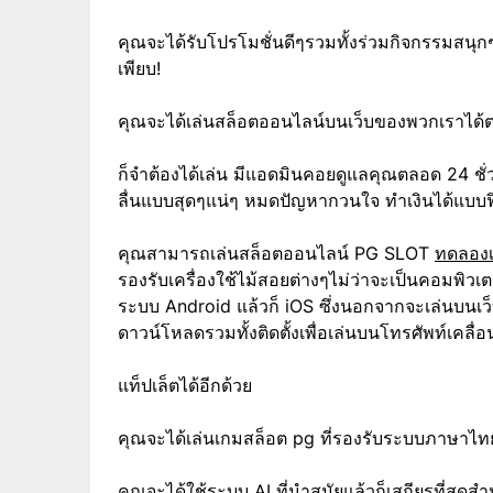
คุณจะได้รับโปรโมชั่นดีๆรวมทั้งร่วมกิจกรรมสนุ
เพียบ!
คุณจะได้เล่นสล็อตออนไลน์บนเว็บของพวกเราได้
ก็จำต้องได้เล่น มีแอดมินคอยดูแลคุณตลอด 24 ชั
ลื่นแบบสุดๆแน่ๆ หมดปัญหากวนใจ ทำเงินได้แบบ
คุณสามารถเล่นสล็อตออนไลน์ PG SLOT
ทดลองเ
รองรับเครื่องใช้ไม้สอยต่างๆไม่ว่าจะเป็นคอมพิวเตอ
ระบบ Android แล้วก็ iOS ซึ่งนอกจากจะเล่นบนเว็บ
ดาวน์โหลดรวมทั้งติดตั้งเพื่อเล่นบนโทรศัพท์เคลื่อน
แท็ปเล็ตได้อีกด้วย
คุณจะได้เล่นเกมสล็อต pg ที่รองรับระบบภาษาไทย ช่
คุณจะได้ใช้ระบบ AI ที่นำสมัยแล้วก็เสถียรที่สุด