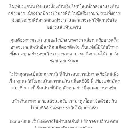
ไม่เพียงแค่นั้น เว็บแห่งนี้ยังเป็นเว็บไซต์ใหม่ที่กำลังมาแรงเป็น
อย่างมาก เนื่องจากมีการบริการที่ดี โบนัสที่มากมายรวมทั้งการ
ช่วยส่งเสริมที่ดีจากคณะทำงาน และก็น่าจะทำให้ท่านจับใจ
อย่างแน่แท้นะครับ
คุณต้องการจะเล่นเกมอะไรบ้าง บาคาร่า สล็อต หรือบางครั้ง
อาจจะเกมส์พนันอื่นๆที่คุณติดอกติดใจ เว็บแห่งนี้มีให้บริการ
ทั้งหมดทุกอย่างครบถ้วน และคุณสามารถเลือกเล่นได้ตามใจ
ชอบเลยครับผม
ไม่ว่าคุณจะเป็นนักการพนันที่มีประสบการณ์มากหรือใหม่เพิ่ง
เริ่ม ทุกคนก็มีโอกาสในการชนะใน สล็อต888 นี้ เพียงแต่สมัคร
สมาชิกและก็เริ่มเล่น ที่นี่มีทุกสิ่งทุกอย่างที่คุณอยากนะครับ
เกริ่นกันมามากมายแล้วนะครับ เรามาดูเนื้อหาข้อดีของเว็บ
โบนัส888 ของทางเรากันได้เลยขอรับ
bonus888 เว็บไซต์ตรงไม่ผ่านเอเย่นต์ บริการครบถ้วน ตอบ