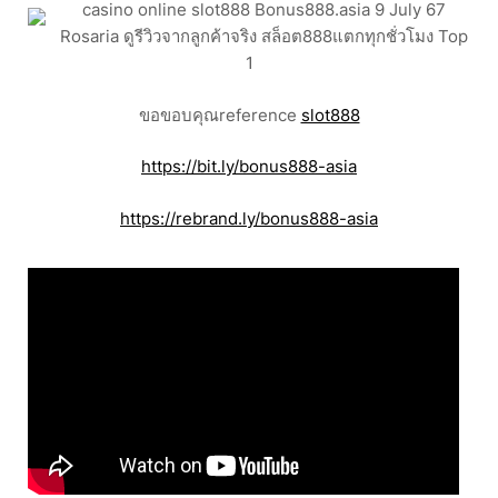
casino online slot888 Bonus888.asia 9 July 67
Rosaria ดูรีวิวจากลูกค้าจริง สล็อต888แตกทุกชั่วโมง Top
1
ขอขอบคุณreference
slot888
https://bit.ly/bonus888-asia
https://rebrand.ly/bonus888-asia