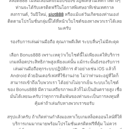
สล็อต888 ไม่ลืมเลือนที่จะมอบของขวัญพิเศษในเทศกาลต่างๆ
ท่านจะได้รับเครดิตฟรีในโอกาสพิเศษอาทิเช่นเทศกาล
สงกรานต์, วันปีใหม่,
slot888
หรือแม้แต่วันเกิดของท่านเอง!
ติดตามโปรโมชั่นกลุ่มนี้ได้ที่หน้าเว็บไซต์ของทางพวกเราได้เลย
นะครับ
รองรับการเล่นผ่านมือถือ คุณภาพดีเลิศ ระบบลื่นๆไม่มีสะดุด
เลือก Bonus888 เพราะเหตุว่าเว็บไซต์นี้ไม่เพียงแค่ให้บริการ
เกมสล็อตประสิทธิภาพสูงเพียงแค่นั้น แม้กระนั้นยังรองรับการ
เล่นผ่านมือถือทุกระบบปฏิบัติการ ตัวอย่างเช่น iOS แล้วก็
Android ด้วยอินเตอร์เฟสที่ใช้งานง่าย ไม่ว่าท่านจะอยู่ที่ใดก็
สามารถเข้าถึงเว็บพวกเรา ได้อย่างไม่ยากเย็น ระบบเว็บไซต์
ของ Bonus888 มีความเสถียรภาพแล้วก็ไม่เป็นอันตรายสูง เชื่อ
มั่นได้เลยนะครับว่าทุกการเดิมพันของท่านจะเป็นการลงทุนที่
คุ้มค่าถ้าเล่นกับทางพวกเราขอรับ
สรุปแล้วครับ ถ้าเกิดท่านกำลังมองหาเว็บเกมสล็อตออนไลน์ที่ให้
บริการเกมมากมายพร้อมโปรโมชั่นเครดิตฟรีที่คุ้ม ไม่ควร