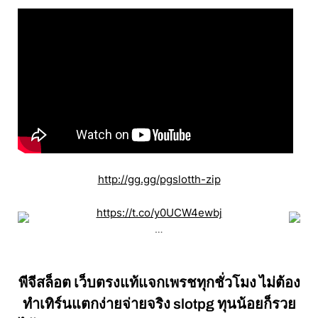
http://gg.gg/pgslotth-zip
https://t.co/y0UCW4ewbj
…
พีจีสล็อต เว็บตรงแท้แจกเพรชทุกชั่วโมง ไม่ต้อง
ทำเทิร์นแตกง่ายจ่ายจริง slotpg ทุนน้อยก็รวย