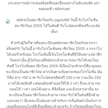
ประสบการณ์การเล่นสล็อตที่ยอดเยี่ยมอย่างไม่ต้องสงสัย อย่า
รอคอยช้า สมัครเลย!
สมัครเป็นสมาชิกใหม่กับ pgslot99 วันนี้ รับโปรโมชั่น
สมาชิกใหม่ 250% ได้ในทันที รับโบนัสเครดิตฟรีแบบจัด
เต็ม!
สำหรับผู้ใดก็ช่างที่ลงทะเบียนสมัครสมาชิกใหม่กับพวกเรา
สล็อตPG ในวันนี้ มารับโปรโมชั่นสมาชิกใหม่ 250% จากเราไป
ได้เลยจ๊าครับผม โปรโมชั่นนี้เป็นโปรโมชั่นที่มีให้เฉพาะสมาชิก
ใหม่เท่านั้น ผู้ใดกันแน่ที่สมัครแล้วสามารถมารับได้เลยโดย
ทันที โปรโมชั่นสมาชิกใหม่ 250% มีเงื่อนไขกล้วยๆก็คือ คุณลง
ทะเบียนเป็นสมาชิกใหม่ ฝากเงินตามข้อตกลงของโปรโมชั่น นั่น
ก็คือ ฝาก 100 บาท รับโบนัสเครดิตฟรี 250 บาท รวมเป็น 350
บาทได้เลยทันที แต่คุณต้องทำยอดให้ได้ 2 เท่า ถึงจะสามารถ
ถอนได้ 1 เท่า เล่นได้เฉพาะ พีจีสล็อต และยิงปลาเท่านั้น ลง
ทะเบียนเป็นสมาชิกใหม่แล้วสามารถมารับได้ในทันทีอีกด้วย
บอกเลยว่า นี่แหละเป็นช่องทางสำหรับการเริ่มต้นทำเงินกับการ
เล่นสล็อตออนไลน์ที่เยี่ยมที่สุดแล้วล่ะครับ ถ้าเกิดคุณพึงพอใจล่ะ