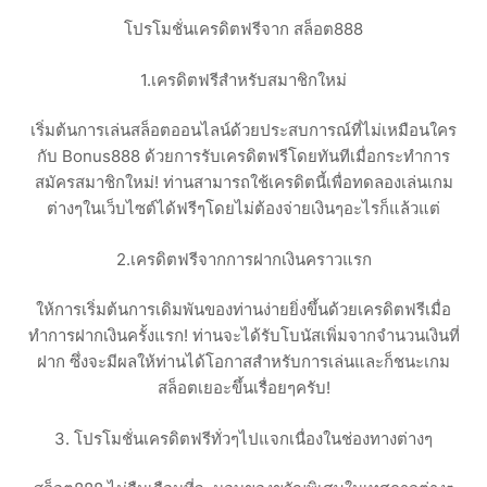
โปรโมชั่นเครดิตฟรีจาก สล็อต888
1.เครดิตฟรีสำหรับสมาชิกใหม่
เริ่มต้นการเล่นสล็อตออนไลน์ด้วยประสบการณ์ที่ไม่เหมือนใคร
กับ Bonus888 ด้วยการรับเครดิตฟรีโดยทันทีเมื่อกระทำการ
สมัครสมาชิกใหม่! ท่านสามารถใช้เครดิตนี้เพื่อทดลองเล่นเกม
ต่างๆในเว็บไซต์ได้ฟรีๆโดยไม่ต้องจ่ายเงินๆอะไรก็แล้วแต่
2.เครดิตฟรีจากการฝากเงินคราวแรก
ให้การเริ่มต้นการเดิมพันของท่านง่ายยิ่งขึ้นด้วยเครดิตฟรีเมื่อ
ทำการฝากเงินครั้งแรก! ท่านจะได้รับโบนัสเพิ่มจากจำนวนเงินที่
ฝาก ซึ่งจะมีผลให้ท่านได้โอกาสสำหรับการเล่นและก็ชนะเกม
สล็อตเยอะขึ้นเรื่อยๆครับ!
3. โปรโมชั่นเครดิตฟรีทั่วๆไปแจกเนื่องในช่องทางต่างๆ