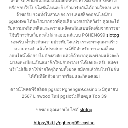
สามารถเข้ามาเลือกมองได้เลยที่หน้าเว็บไซต์ หากประทับใจ
หรือชอบใจโปรโมชั่นไหนล่ะก็ เข้ามารับกันได้ตามใจชอบเลย
จ้าขอรับ รวมทั้งในส่วนของ การเล่นสล็อตออนไลน์กับ
pgslot99 ได้อะไรมากกว่าที่คุณคิด พวกเราก็หวังว่า คุณจะได้
รับความเพลิดเพลินและความเพลิดเพลินแบบจัดเต็มจากการมา
ใช้บริการกับเว็บตรงไม่ผ่านเอเย่นต์แบบ PGHENG99
slotpg
นะครับ ค้ำประกันความประทับใจแน่ๆ เราจะพาคุณมาสร้าง
ความทรงจำแล้วก็ประสบการณ์ที่ดีสำหรับการเล่นสล็อต
ออนไลน์ได้อย่างไม่ต้องสงสัย แล้วก็ถ้าหากคุณฑร้อมแล้วล่ะก็
มาลงทะเบียนเป็นสมาชิกใหม่กับพวกเราได้เลยคะครับ สมัคร
ฟรี! ไม่เสียค่าใช้จ่ายใดๆก็ตามทั้งมวล สมัครแล้วรับโปรโมชั่น
ได้ทันทีอีกด้วย หากพร้อมและก็ลองเลย!
ดาวน์โหลดพีจีสล็อต pgslot Pgheng99.casino 5 มิถุนายน
2567 Linwood ใหม่ pgslotไม่ล็อคยูส Top 39
ขอขอบคุณมากเว็ปไซต์
slotpg
https://bit.ly/pgheng99-casino