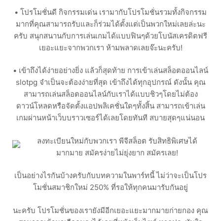
• โปรโมชั่นดี กิจกรรมเด่น เรามากับโปรโมชั่นรวมทั้งกิจกรรม
มากที่คุณสามารถรับและก็ร่วมได้ตั้งแต่เป็นพวกใหม่เลยล่ะนะ
ครับ สนุกสนานกับการเล่นเกมได้แบบฟินๆด้วยโบนัสเครดิตฟรี
เยอะแยะจากพวกเรา ห้ามพลาดเลยจ๊ะนะครับ!
• เข้าถึงได้ง่ายอย่างยิ่ง แล้วก็สุดท้าย การเข้าเล่นสล็อตออนไลน์
slotpg จำเป็นจะต้องง่ายที่สุด เข้าถึงได้ทุกอุปกรณ์ ดังนั้น คุณ
สามารถเล่นสล็อตออนไลน์กับเราได้แบบชิวๆโดยไม่ต้อง
ดาวน์โหลดหรือจัดตั้งแอปพลิเคชั่นใดๆทั้งสิ้น สามารถเข้าเล่น
เกมผ่านหน้าเว็บบราวเซอร์ได้เลยโดยทันที สบายสุดๆแน่นอน
ลงทะเบียนใหม่กับพวกเรา พีจีสล็อต รับสิทธิพิเศษได้
มากมาย สมัครง่ายไม่ยุ่งยาก สมัครเลย!
เป็นอย่างไรกันบ้างครับกับบทความในพาร์ทนี้ ไม่ว่าจะเป็นโปร
โมชั่นสมาชิกใหม่ 250% ที่รอให้ทุกคนมารับกันอยู่
นะครับ โปรโมชั่นของเรายังมีอีกเยอะแยะมากมายก่ายกอง คุณ