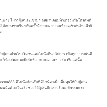
งานง่าย ไม่ว่าผู้เล่นจะเข้ามาเล่นผ่านคอมพิวเตอร์หรือโทรศัพท์
ด้อย่างราบรื่น พร้อมทั้งมีระบบฝากถอนที่รวดเร็วทันใจแล้วก็
ใจ
ู้เล่นผ่านโปรโมชั่นและโบนัสที่นานัปการ เพื่อทุกการพนันมี
นและก็ข้อเสนอแนะพิเศษที่วางแบบมาเฉพาะสมาชิกแค่นั้น
acau888 มีโบนัสต้อนรับที่ดีไซน์มาเพื่อเพิ่มทุนให้กับผู้เล่น
พนันด้วยเงินจริง ช่วยให้ผู้เล่นมีเวลาปรับพฤติกรรมและ