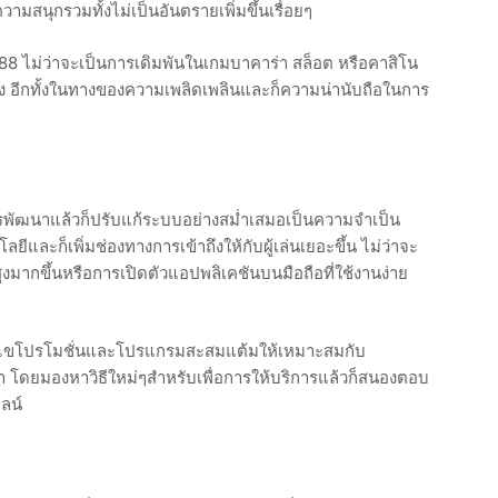
ีความสนุกรวมทั้งไม่เป็นอันตรายเพิ่มขึ้นเรื่อยๆ
au888 ไม่ว่าจะเป็นการเดิมพันในเกมบาคาร่า สล็อต หรือคาสิโน
ริง อีกทั้งในทางของความเพลิดเพลินและก็ความน่านับถือในการ
รพัฒนาแล้วก็ปรับแก้ระบบอย่างสม่ำเสมอเป็นความจำเป็น
และก็เพิ่มช่องทางการเข้าถึงให้กับผู้เล่นเยอะขึ้น ไม่ว่าจะ
กขึ้นหรือการเปิดตัวแอปพลิเคชันบนมือถือที่ใช้งานง่าย
รแก้ไขโปรโมชั่นและโปรแกรมสะสมแต้มให้เหมาะสมกับ
า โดยมองหาวิธีใหม่ๆสำหรับเพื่อการให้บริการแล้วก็สนองตอบ
ลน์