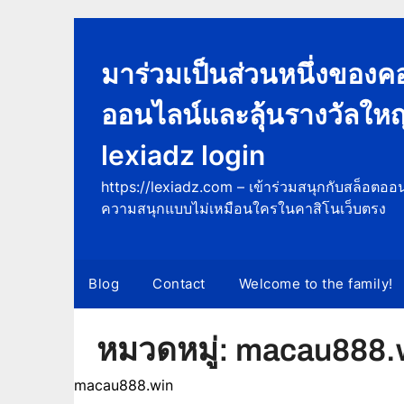
Skip
to
content
มาร่วมเป็นส่วนหนึ่งของคอ
ออนไลน์และลุ้นรางวัลใหญ
lexiadz login
https://lexiadz.com – เข้าร่วมสนุกกับสล็อต
ความสนุกแบบไม่เหมือนใครในคาสิโนเว็บตรง
Blog
Contact
Welcome to the family!
หมวดหมู่:
macau888.
macau888.win