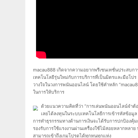
macau888 เกิดจากความอยากพรีเซนเทชั่นประสบการณ์
เทคโนโลยีรุ่นใหม่กับการบริการที่เป็นมิตรและมือโ
วางใจในวงการพนันออนไลน์ โดยใช้คำหลัก “macau8
ในการให้บริการ
ด้วยแนวความคิดที่ว่า “การเล่นพนันออนไลน์จำ
เลยได้ลงทุนในระบบเทคโนโลยีการเข้ารหัสข้อมูล (SS
การทำธุรกรรมทางด้านการเงินจะได้รับการปกป้องคุ้มค
รองรับการใช้แรงงานผ่านเครื่องใช้ไม้สอยหลากหลาย ทั้ง
สามารถเข้าถึงเกมโปรดได้ทุกหนทุกแห่ง