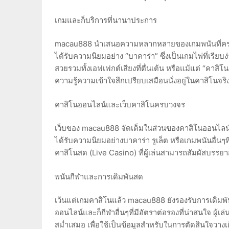
เกมและก็บริการที่นานาประการ
macau888 นำเสนอความหลากหลายของเกมพนันที่ครอบคลุ
ได้รับความนิยมอย่าง “บาคาร่า” ซึ่งเป็นเกมไพ่ที่เรียบ
สวยรวมทั้งเอฟเฟกต์เสียงที่ตื่นเต้น หรือแม้แต่ “คาส
ความรู้ความเข้าใจสึกเปรียบเสมือนนั่งอยู่ในคาสิโนจริ
คาสิโนออนไลน์และเว็บคาสิโนครบวงจร
เว็บของ macau888 จัดเต็มในส่วนของคาสิโนออนไลน์ที่ใ
ได้รับความนิยมอย่างบาคาร่า รูเล็ต หรือเกมพนันอื่น
คาสิโนสด (Live Casino) ที่ผู้เล่นสามารถสัมผัสบรรย
พนันกีฬาและการเดิมพันสด
เว้นแต่เกมคาสิโนแล้ว macau888 ยังรองรับการเดิ
ออนไลน์และก็กีฬาอื่นๆที่มีอัตราต่อรองที่น่าสนใจ ผู้เ
สม่ำเสมอ เพื่อใช้เป็นข้อมูลสำหรับในการตัดสินใจวางเด