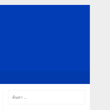
ค้นหา
สำหรับ: