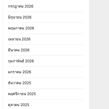
กรกฎาคม 2026
มิถุนายน 2026
พฤษภาคม 2026
เมษายน 2026
มีนาคม 2026
กุมภาพันธ์ 2026
มกราคม 2026
ธันวาคม 2025
พฤศจิกายน 2025
ตุลาคม 2025