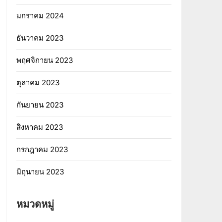
มกราคม 2024
ธันวาคม 2023
พฤศจิกายน 2023
ตุลาคม 2023
กันยายน 2023
สิงหาคม 2023
กรกฎาคม 2023
มิถุนายน 2023
หมวดหมู่