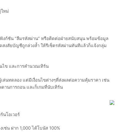
่ใหม่
ฟังก์ชัน “ลืมรหัสผ่าน” หรือติดต่อฝ่ายสนับสนุน พร้อมข้อมูล
สงสัยบัญชีถูกล่วงล้ำ ให้รีเซ็ตรหัสผ่านทันทีแล้วก็แจ้งกลุ่ม
่อนไข และการคำนวณเทิร์น
ู้เล่นทดลอง แต่มีเงื่อนไขต่างๆที่ส่งผลต่อความคุ้มราคา เช่น
 เพดานการถอน และก็เกมที่นับเทิร์น
ร์นโอเวอร์
างเช่น ฝาก 1,000 ได้โบนัส 100%