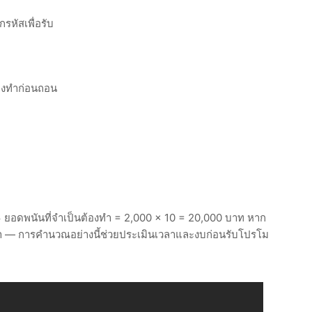
หัสเพื่อรับ
้องทำก่อนถอน
 → ยอดพนันที่จำเป็นต้องทำ = 2,000 × 10 = 20,000 บาท หาก
ตา — การคำนวณอย่างนี้ช่วยประเมินเวลาและงบก่อนรับโปรโม