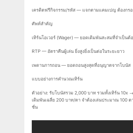
เครดิตฟรีกิจกรรม/รหัส — แจกตามแคมเปญ ต้องกรอกร
ศัพท์สำคัญ
เทิร์นโอเวอร์ (Wager) — ยอดเดิมพันสะสมที่จำเป็นต
RTP — อัตราคืนผู้เล่น ยิ่งสูงยิ่งเป็นต่อในระยะยาว
เพดานการถอน — ยอดถอนสูงสุดที่อนุญาตจากโบนัส
แบบอย่างการคำนวณเทิร์น
ตัวอย่าง: รับโบนัสรวม 2,000 บาท รวมทั้งเทิร์น 10x
เดิมพันเฉลี่ย 200 บาท/ตา จำต้องเล่นประมาณ 100 
ชั่น