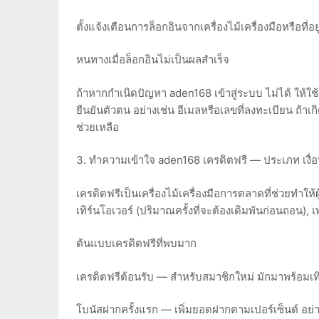
ตั้งแจ้งเตือนการล็อกอินจากเครื่องไม้เครื่องมือหรือที่อยู
หนทางเมื่อล็อกอินไม่เป็นผลสำเร็จ
ถ้าหากกำเนิดปัญหา aden168 เข้าสู่ระบบ ไม่ได้ ให้ใช้
ยืนยันตัวตน อย่างเช่น อีเมลหรือเลขที่ลงทะเบียน ถ้าเกิด
ช่วยเหลือ
3. ทำความเข้าใจ aden168 เครดิตฟรี — ประเภท เงื
เครดิตฟรีเป็นเครื่องไม้เครื่องมือการตลาดที่ช่วยทำให้ผ
เทิร์นโอเวอร์ (ปริมาณครั้งที่จะต้องเดิมพันก่อนถอน),
ต้นแบบเครดิตฟรีที่พบมาก
เครดิตฟรีต้อนรับ — สำหรับสมาชิกใหม่ มักมาพร้อมเทิ
โบนัสฝากครั้งแรก — เพิ่มยอดฝากตามเปอร์เซ็นต์ อย่