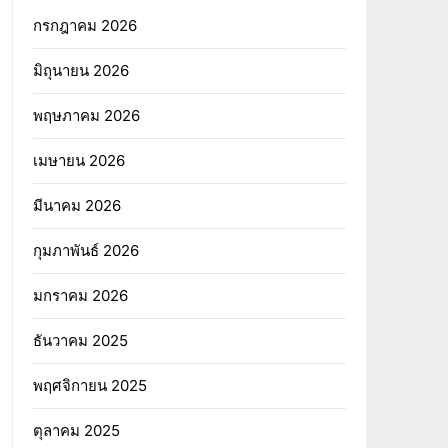
กรกฎาคม 2026
มิถุนายน 2026
พฤษภาคม 2026
เมษายน 2026
มีนาคม 2026
กุมภาพันธ์ 2026
มกราคม 2026
ธันวาคม 2025
พฤศจิกายน 2025
ตุลาคม 2025