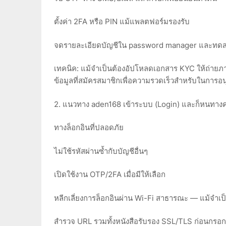
ตั้งค่า 2FA หรือ PIN แม้แพลตฟอร์มรองรับ
จดรายละเอียดบัญชีใน password manager และทดส
เทคนิค: แม้จำเป็นต้องอัปโหลดเอกสาร KYC ให้ถ่ายภา
ข้อมูลที่สมัครสมาชิกเพื่อความรวดเร็วสำหรับในการอนุ
2. แนวทาง aden168 เข้าระบบ (Login) และก็หนทา
ทางล็อกอินที่ปลอดภัย
ไม่ใช้รหัสผ่านซ้ำกับบัญชีอื่นๆ
เปิดใช้งาน OTP/2FA เมื่อมีให้เลือก
หลีกเลี่ยงการล็อกอินผ่าน Wi-Fi สาธารณะ — แม้จำเป็
สำรวจ URL รวมทั้งหนังสือรับรอง SSL/TLS ก่อนกรอก