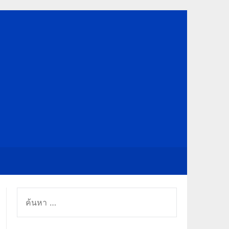
ค้นหา
สำหรับ: