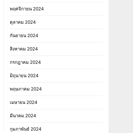
พฤศจิกายน 2024
ตุลาคม 2024
กันยายน 2024
สิงหาคม 2024
กรกฎาคม 2024
มิถุนายน 2024
พฤษภาคม 2024
เมษายน 2024
มีนาคม 2024
กุมภาพันธ์ 2024