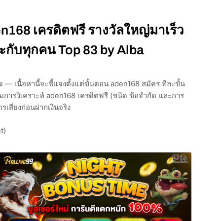
n168 เครดิตฟรี รางวัลใหญ่มาเร็ว
กับทุกคน Top 83 by Alba
 เนื้อหานี้จะชี้แจงตั้งแต่ขั้นตอน aden168 สมัคร ทีละขั้น
้อมการวิเคราะห์ aden168 เครดิตฟรี (ชนิด ข้อจำกัด และการ
รเสี่ยงก่อนฝากเงินจริง
t)