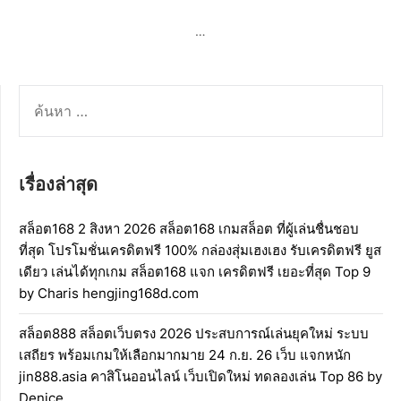
…
ค้นหา
สำหรับ:
เรื่องล่าสุด
สล็อต168 2 สิงหา 2026 สล็อต168 เกมสล็อต ที่ผู้เล่นชื่นชอบ
ที่สุด โปรโมชั่นเครดิตฟรี 100% กล่องสุ่มเฮงเฮง รับเครดิตฟรี ยูส
เดียว เล่นได้ทุกเกม สล็อต168 แจก เครดิตฟรี เยอะที่สุด Top 9
by Charis hengjing168d.com
สล็อต888 สล็อตเว็บตรง 2026 ประสบการณ์เล่นยุคใหม่ ระบบ
เสถียร พร้อมเกมให้เลือกมากมาย 24 ก.ย. 26 เว็บ แจกหนัก
jin888.asia คาสิโนออนไลน์ เว็บเปิดใหม่ ทดลองเล่น Top 86 by
Denice