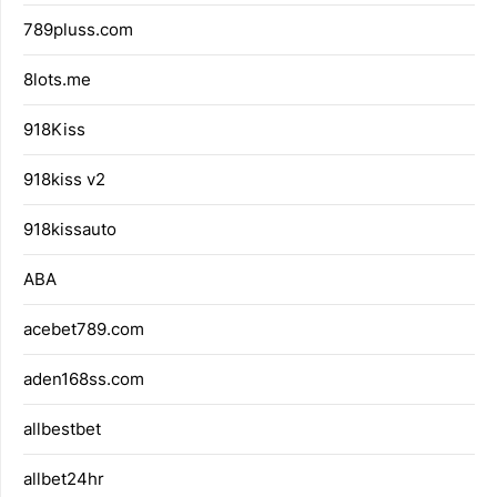
789pluss.com
8lots.me
918Kiss
918kiss v2
918kissauto
ABA
acebet789.com
aden168ss.com
allbestbet
allbet24hr