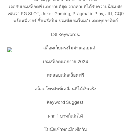
เจอกับเกมสล็อตที่ แตกง่ายที่สุด จากค่ายที่ได้รับความนิยม ดัง
เช่นว่า PG SLOT, Joker Gaming, Pragmatic Play, JILI, CQ9
พร้อมฟีเจอร์ ซื้อฟรีสปิน รวมทั้งเกมใหม่อัปเดตทุกอาทิตย์
LSI Keywords:
สล็อตเว็บตรงไม่ผ่านเอเย่นต์
เกมสล็อตแตกง่าย 2024
ทดสอบเล่นสล็อตฟรี
สล็อตโทรศัพท์เคลื่อนที่ได้เงินจริง
Keyword Suggest:
ฝาก 1 บาทก็เล่นได้
โบนัสเข้าทุกเมื่อเชื่อวัน