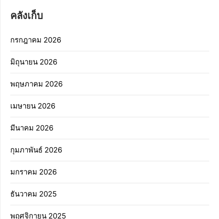
คลังเก็บ
กรกฎาคม 2026
มิถุนายน 2026
พฤษภาคม 2026
เมษายน 2026
มีนาคม 2026
กุมภาพันธ์ 2026
มกราคม 2026
ธันวาคม 2025
พฤศจิกายน 2025