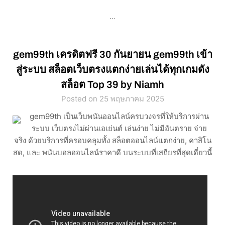
…
gem99th เครดิตฟรี 30 กันยายน gem99th เข้า
สู่ระบบ สล็อตเว็บตรงแตกง่ายเล่นได้ทุกเกมดัง
สล็อต Top 39 by Niamh
Posted on 25 พฤษภาคม 2025
gem99th เป็นเว็บพนันออนไลน์ครบวงจรที่ให้บริการผ่าน
ระบบ เว็บตรงไม่ผ่านเอเย่นต์ เล่นง่าย ไม่มีอันตราย จ่าย
จริง ด้วยบริการที่ครอบคลุมทั้ง สล็อตออนไลน์แตกง่าย, คาสิโน
สด, และ พนันบอลออนไลน์ราคาดี บนระบบที่เสถียรที่สุดเดี๋ยวนี้