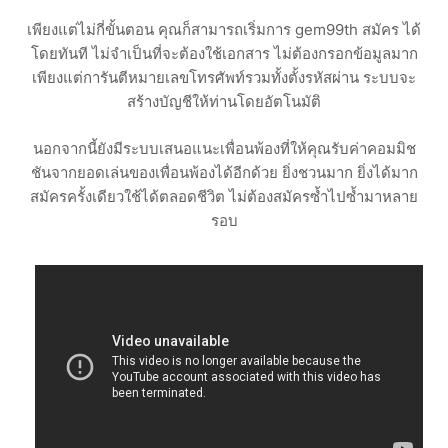
เพียงแต่ไม่กี่ขั้นตอน คุณก็สามารถเริ่มการ gem99th สมัคร ได้
โดยทันที ไม่จำเป็นที่จะต้องใช้เอกสาร ไม่ต้องกรอกข้อมูลมาก
เพียงแต่การันตีหมายเลขโทรศัพท์รวมทั้งตั้งรหัสผ่าน ระบบจะ
สร้างบัญชีให้ท่านโดยอัตโนมัติ
นอกจากนี้ยังมีระบบเสนอแนะเพื่อนพ้องที่ให้คุณรับค่าคอมมิช
ชันจากยอดเล่นของเพื่อนพ้องได้อีกด้วย ยิ่งชวนมาก ยิ่งได้มาก
สมัครครั้งเดียวใช้ได้ตลอดชีวิต ไม่ต้องสมัครซ้ำไปซ้ำมาหลาย
รอบ