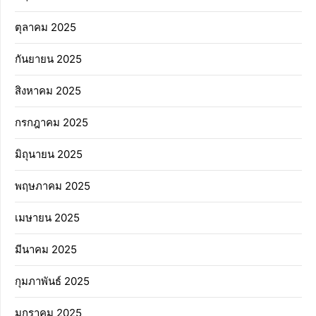
ตุลาคม 2025
กันยายน 2025
สิงหาคม 2025
กรกฎาคม 2025
มิถุนายน 2025
พฤษภาคม 2025
เมษายน 2025
มีนาคม 2025
กุมภาพันธ์ 2025
มกราคม 2025