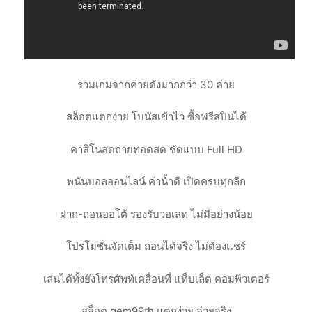
รวมเกมจากค่ายดังมากกว่า 30 ค่าย
สล็อตแตกง่าย โบนัสเข้าไว ซื้อฟรีสปินได้
คาสิโนสดถ่ายทอดสด ชัดแบบ Full HD
พนันบอลออนไลน์ ค่าน้ำดี เปิดครบทุกลีก
ฝาก-ถอนออโต้ รองรับวอเลท ไม่มีอย่างน้อย
โปรโมชั่นจัดเต็ม ถอนได้จริง ไม่ต้องแชร์
เล่นได้ทั้งยังโทรศัพท์เคลื่อนที่ แท็บเล็ต คอมพิวเตอร์
สล็อต gem99th แตกง่าย จ่ายจริง