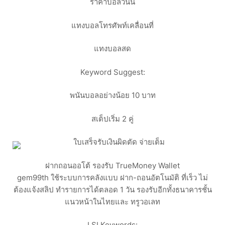
ราคาบอลวันนี้
แทงบอลโทรศัพท์เคลื่อนที่
แทงบอลสด
Keyword Suggest:
พนันบอลอย่างน้อย 10 บาท
สเต็ปเริ่ม 2 คู่
ใบเสร็จรับเงินผิดตัด จ่ายเต็ม
ฝากถอนออโต้ รองรับ TrueMoney Wallet
gem99th ใช้ระบบการคลังแบบ ฝาก-ถอนอัตโนมัติ ที่เร็ว ไม่
ต้องแจ้งสลิป ทำรายการได้ตลอด 1 วัน รองรับอีกทั้งธนาคารชั้น
แนวหน้าในไทยและ ทรูวอเลท
LSI Keywords: