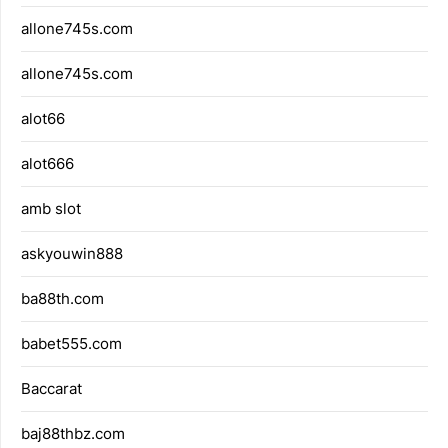
allone745s.com
allone745s.com
alot66
alot666
amb slot
askyouwin888
ba88th.com
babet555.com
Baccarat
baj88thbz.com