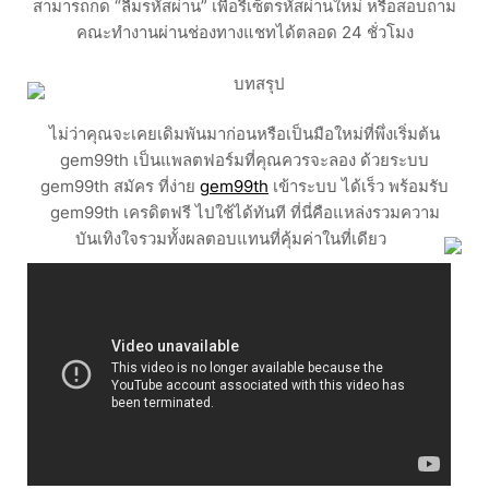
สามารถกด “ลืมรหัสผ่าน” เพื่อรีเซ็ตรหัสผ่านใหม่ หรือสอบถาม
คณะทำงานผ่านช่องทางแชทได้ตลอด 24 ชั่วโมง
บทสรุป
ไม่ว่าคุณจะเคยเดิมพันมาก่อนหรือเป็นมือใหม่ที่พึ่งเริ่มต้น
gem99th เป็นแพลตฟอร์มที่คุณควรจะลอง ด้วยระบบ
gem99th สมัคร ที่ง่าย
gem99th
เข้าระบบ ได้เร็ว พร้อมรับ
gem99th เครดิตฟรี ไปใช้ได้ทันที ที่นี่คือแหล่งรวมความ
บันเทิงใจรวมทั้งผลตอบแทนที่คุ้มค่าในที่เดียว