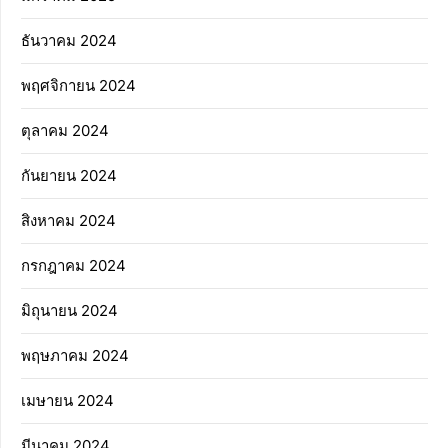
ธันวาคม 2024
พฤศจิกายน 2024
ตุลาคม 2024
กันยายน 2024
สิงหาคม 2024
กรกฎาคม 2024
มิถุนายน 2024
พฤษภาคม 2024
เมษายน 2024
มีนาคม 2024