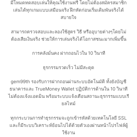
มีโหมดทดสอบเล่นให้คุณใช้งานฟรี โดยไม่ต้องสมัครสมาชิก
เล่นได้ทุกเกมแบบเสมือนจริง ฝึกหัดก่อนเริ่มเดิมพันจริงได้
สบายใจ
สามารถตรวจสอบและลองใช้สูตร วิธี หรืออุบายต่างๆโดยไม่
ต้องเสียเงินจริง ช่วยให้การเล่นจริงได้โอกาสชนะมากเพิ่มขึ้น
การคลังมั่นคง ฝากถอนไวใน 10 วินาที
ธุรกรรมรวดเร็ว ไม่มีสะดุด
gem99th รองรับการฝากถอนผ่านระบบอัตโนมัติ ทั้งยังบัญชี
ธนาคารและ TrueMoney Wallet ปฏิบัติการด้านใน 10 วินาที
ไม่ต้องแจ้งแอดมิน พร้อมระบบแจ้งเตือนสถานะธุรกรรมแบบเรี
ยลไทม์
ทุกกระบวนการทำธุรกรรมจะถูกเข้ารหัสด้วยเทคโนโลยี SSL
และก็มีระบบวิเคราะห์ย้อนไปได้ด้วยตัวเองผ่านหน้าโปรไฟล์ผู้
ใช้งาน