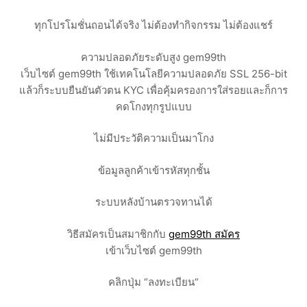
ทุกโปรโมชั่นถอนได้จริง ไม่ต้องทำกิจกรรม ไม่ต้องแชร์
ความปลอดภัยระดับสูง gem99th
เว็บไซต์ gem99th ใช้เทคโนโลยีความปลอดภัย SSL 256-bit
แล้วก็ระบบยืนยันตัวตน KYC เพื่อคุ้มครองการใส่รอยและก็การ
คดโกงทุกรูปแบบ
ไม่มีประวัติความเป็นมาโกง
ข้อมูลลูกค้าเข้ารหัสทุกชั้น
ระบบหลังบ้านตรวจทานได้
วิธีสมัครเป็นสมาชิกกับ
gem99th สมัคร
เข้าเว็บไซต์ gem99th
คลิกปุ่ม “ลงทะเบียน”