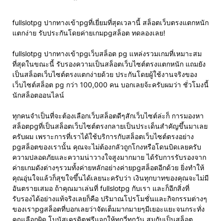
fullslotpg ปากทางเข้าpgที่เยี่ยมที่สุดเวลานี้ สล็อตเว็บตรงแตกหนัก
แตกง่าย รับประกันโดยค่ายเกมpgสล็อต ทดลองเลย!
fullslotpg ปากทางเข้าpgเว็บสล็อต pg แหล่งรวมเกมที่เหมาะสม
ที่สุดในขณะนี้ รับรองความเป็นสล็อตเว็บไซต์ตรงแตกหนัก แถมยัง
เป็นสล็อตเว็บไซต์ตรงแตกง่ายด้วย ประกันโดยผู้ใช้งานจริงของ
เว็บไซต์สล็อต pg กว่า 100,000 คน บอกเลยจ้ะครับผมว่า ชั่วโมงนี้
นักสล็อตออนไลน์
ทุกคนจำเป็นที่จะต้องเลือกเว็บสล็อตดีๆสักเว็บไซต์ล่ะก็ การมองหา
สล็อตpgที่เป็นสล็อตเว็บไซต์ตรงกลายเป็นประเด็นสำคัญขึ้นมาเลย
ครับผม เพราะการที่เราได้ใช้บริการกับสล็อตเว็บไซต์ตรงอย่าง
pgสล็อตของเรานั้น คุณจะไม่ต้องกลัวถูกโกงหรือโดนบิดเลยครับ
ความปลอดภัยและความน่าวางใจสูงมากมาย ได้รับการรับรองจาก
ค่ายเกมดังต่างๆรวมทั้งค่ายหลักอย่างค่ายpgสล็อตอีกด้วย ยิ่งทำให้
คุณอุ่นใจแล้วก็สุขใจขึ้นได้เลยนะครับว่า เงินทุกบาทของคุณจะไม่มี
อันตรายเสมอ ถ้าคุณมาเล่นที่ fullslotpg กับเรา และก็อีกสิ่งที่
รับรองได้อย่างแท้จริงเลยก็คือ ปริมาณโปรโมชั่นและกิจกรรมต่างๆ
ของเราpgสล็อตที่บอกเลยว่าจัดเต็มมากมายๆมีเยอะแยะจนกระทั่ง
คุณเลือกผิด โบนัสเครดิตฟรีแจกให้ทุกวี่ทุกวัน สมกับเป็นสล็อต