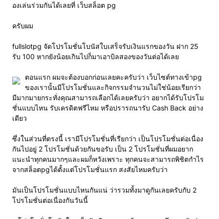
องเล่นร่วมกันได้เลยที่ เว็บสล็อต pg
ครับผม
fullslotpg จัดโปรโมชั่นโบนัสใบเสร็จรับเงินแรกของวัน ฝาก 25
รับ 100 หากยังน้อยเกินไปก็มาเอาบิลสองของวันต่อได้เลย
ตอนแรก ผมจะต้องบอกก่อนเลยคะครับว่า เว็บไซต์ทางเข้าpg
ของเรานั้นมีโปรโมชั่นและกิจกรรมจำนวนไม่ใช่น้อยเรียกว่า
มีมากมายกระทั่งคุณสามารถเลือกได้เลยครับว่า อยากได้รับโปรโม
ชั่นแบบไหน รับเครดิตฟรีไหม หรือปรารถนารับ Cash Back อย่าง
เดียว
ซึ่งในส่วนที่ตรงนี้ เรามีโปรโมชั่นที่เรียกว่า เป็นโปรโมชั่นต่อเนื่อง
กันไปอยู่ 2 โปรโมชั่นด้วยกันขอรับ เป็น 2 โปรโมชั่นที่ผมอยาก
แนะนำทุกคนมากๆและผมก็หวังเพราะ ทุกคนจะสามารถพิชิตกำไร
จากสล็อตpgได้ตั้งแต่โปรโมชั่นแรก สงสัยไหมครับว่า
มันเป็นโปรโมชั่นแบบไหนกันแน่ ว่ารวมทั้งมาดูกันเลยครับกับ 2
โปรโมชั่นต่อเนื่องกันวันนี้