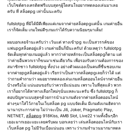
เว็บไซต์ตรงเครดิตฟรีแบบสุดๆผู้ใดสนใจอยากทดลองเล่นมาเลย
ครับ ที่ สล็อตpg เท่านั้นนะครับ
fullslotpg ที่มิได้มีดีเพียงแค่เกมจากค่ายสล็อตpgแค่นั้น เกมค่ายอื่น
เราก็จัดเต็ม เกมใหม่ดีๆเกมเก่าได้รับความนิยมๆมาเต็ม!
ผมบอกเลยจ้านะครับว่า เว้นแต่ ทางเข้าpg จะเป็นสวรรค์ของ
แฟนpgสล็อตอยู่แล้ว เกมค่ายอื่นก็มีนะครับ! ด้วยเหตุว่า fullslotpg
จัดเต็มทุกค่ายเกมอยู่แล้ว หากว่าค่ายหลักจะเป็นสล็อตpgก็ตาม แต่
ว่าค่ายอื่นพวกเราก็ขนมาเช่นเดียวกัน เพื่อรองรับความต้องการของ
สมาชิกชาว fullslotpg ทั้งปวง อย่างตัวผมเองเป็นคนที่ชื่นชอบเกม
จากค่ายpgสล็อตอยู่แล้ว เรียกว่าเป็นสาวกสล็อตpgเลยก็ว่าได้ แต่
ว่าถามคำถามว่า ผมอยากทดลองเล่นเกมสล็อตออนไลน์จากค่ายอื่น
บ้างหรือไม่ แน่นอนขอรับว่าควรมีแน่นอน เพราะในที่สุดแล้ว พวก
เราก็อยากได้หาทางเลือกใหม่ๆนั่นแหละนะครับ ซึ่ง fullslotpg ก็
ตอบปัญหาแบบสุดๆด้วยการนำเอาเกมดังจากค่ายสล็อตออนไลน์
ต่างๆมาใส่ไว้ภายในเว็บสล็อต pg แบบจัดเต็ม มีเกมดังเกมฮิตจาก
นานาประการค่าย ไม่ว่าจะเป็น Jili, Joker, Pragmatic Play,
NETNET,
สล็อตpg
918Kiss, AMB Slot, Live22 รวมทั้งอื่นๆอีก
เยอะมากเยอะแยะเลยครับผม บอกเลยว่า เล่นสล็อตออนไลน์กับเรา
เว็บสล็อต pg ไม่มีวันเบื่อแน่นอน เพราะว่าเกมจำนวนมากมาทดล