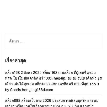
ค้นหา
สำหรับ:
เรื่องล่าสุด
สล็อต168 2 สิงหา 2026 สล็อต168 เกมสล็อต ที่ผู้เล่นชื่นชอบ
ที่สุด โปรโมชั่นเครดิตฟรี 100% กล่องสุ่มเฮงเฮง รับเครดิตฟรี ยูส
เดียว เล่นได้ทุกเกม สล็อต168 แจก เครดิตฟรี เยอะที่สุด Top 9
by Charis hengjing168d.com
สล็อต888 สล็อตเว็บตรง 2026 ประสบการณ์เล่นยุคใหม่ ระบบ
เสถียร พร้อมเกมให้เลือกมากมาย 24 ก.ย. 26 เว็บ แจกหนัก