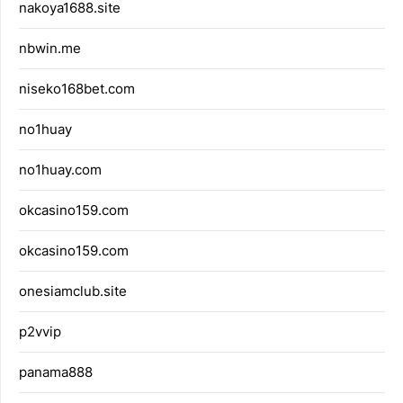
nakoya1688.site
nbwin.me
niseko168bet.com
no1huay
no1huay.com
okcasino159.com
okcasino159.com
onesiamclub.site
p2vvip
panama888