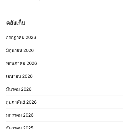
คลังเก็บ
กรกฎาคม 2026
มิถุนายน 2026
พฤษภาคม 2026
เมษายน 2026
มีนาคม 2026
กุมภาพันธ์ 2026
มกราคม 2026
ธันวาคม 2025