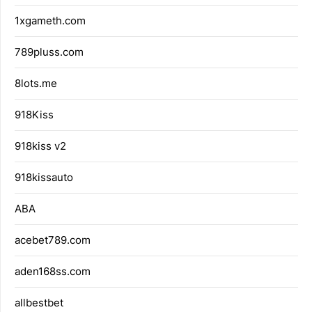
1xgameth.com
789pluss.com
8lots.me
918Kiss
918kiss v2
918kissauto
ABA
acebet789.com
aden168ss.com
allbestbet