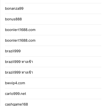
bonanza99
bonus888
boonlert1688.com
boonlert1688.com
brazil999
brazil999 ทางเข้า
brazil999 ทางเข้า
bwvip4.com
carlo999.net
cashgame168