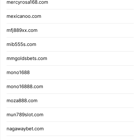
mercyrosa168.com
mexicanoo.com
mfj889xx.com
mib555s.com
mmgoldsbets.com
mono1688
mono16888.com
moza888.com
mun789slot.com
nagawaybet.com