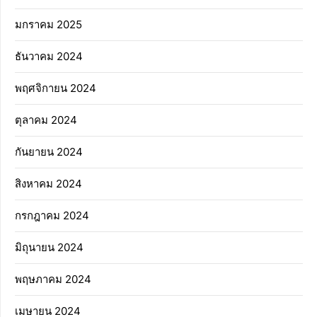
มกราคม 2025
ธันวาคม 2024
พฤศจิกายน 2024
ตุลาคม 2024
กันยายน 2024
สิงหาคม 2024
กรกฎาคม 2024
มิถุนายน 2024
พฤษภาคม 2024
เมษายน 2024