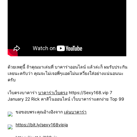
ด้วยเหตุนี้ ถ้าคุณมาเล่นที่ บาคาร่าออนไลน์ แล้วล่ะก็ ผมรับประกัน
เลยนะครับว่า คุณจะไม่เจอพี่ๆแอดไม่นเหวี่ยงใส่อย่างแน่นอนนะ
ครับ
เว็บตรงบาคาร่า
บาคาร่าเว็บตรง
https://Sexy168.vip 7
January 22 Rick คาสิโนออนไลน์ เว็บบาคาร่าแตกง่าย Top 99
ขอขอบพระคุณอ้างอิงจาก
เล่นบาคาร่า
https://bit.ly/sexy168vipja