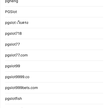
pgheng
PGSlot
pgslot เว็บตรง
pgslot718
pgslot77
pgslot77.com
pgslot99
pgslot9999.co
pgslot999bets.com
pgslotfish