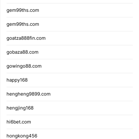
gem99ths.com
gem99ths.com
goatza888fin.com
gobaza88.com
gowingo88.com
happy168
hengheng9899.com
hengjing168
hi6bet.com
hongkong456