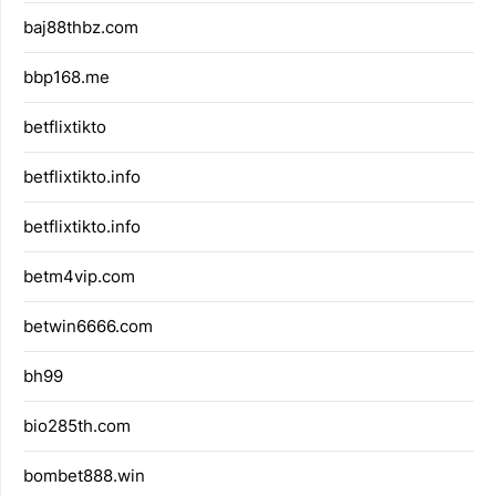
baj88thbz.com
bbp168.me
betflixtikto
betflixtikto.info
betflixtikto.info
betm4vip.com
betwin6666.com
bh99
bio285th.com
bombet888.win