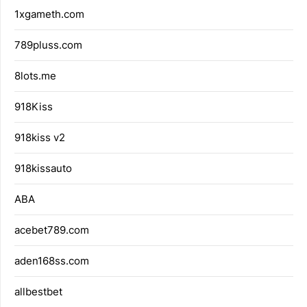
1xgameth.com
789pluss.com
8lots.me
918Kiss
918kiss v2
918kissauto
ABA
acebet789.com
aden168ss.com
allbestbet