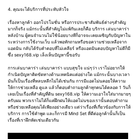
4. คุณจะได้บริการที่ประทับหัวใจ
เรื่องหาลูกค้า ออกโปรโมชั่น หรือการประชาสัมพันธ์ต่างๆสำคัญ
มากก็จริง แม้กระนั้นที่สำคัญไม่แพ้กันเลยก็คือ บริการ เล่นบาคาร่า
หลังบ้าน ผู้คนจำนวนไม่ใช้น้อยบางทีก็อาจจะเคยเผชิญกับปัญหาใน
ระหว่างการใช้งานเว็บ แล้วพอทักถามหรือขอความช่วยเหลือจาก
แอดมิน กลับได้รับคำตอบที่ไม่เคลียร์ หรือแอดมินตอบปัญหาไม่ดีก็มี
ซึ่ง sexy168.vip เล็งเห็นปัญหานี้ขอรับ
การเล่นบาคาร่า เล่นบาคาร่า แบบสุขใจ แน่ๆว่า เราไม่อยากให้
กำเนิดปัญหาติดขัดทางด้านเทคนิคแต่อย่างใด แม้กระนั้นบางเวลา
มันก็เป็นเรื่องที่หลบหลีกไม่ได้เช่นกัน การมีแอดไม่นคอยให้ความ
ให้การช่วยเหลือ ดูแล แล้วก็ตอบคำถามลูกค้าทุกคนได้ตลอด 1 วันก็
เลยเป็นเรื่องที่สำคัญที่ดิน sexy168.vip ให้ความเอาใจใส่มากมายๆ
ครับผม พวกเราไม่ได้ก็แค่ฝึกฝนให้แอดไม่นของเรานั้นตอบคำถาม
หรือช่วยเหลือคุณได้เพียงอย่างเดียว แต่ว่าเรื่องที่เกี่ยวข้องกับการให้
บริการ การใช้คำพูด และก็การมี Mind Set ที่ดีต่อลูกค้านั้นก็เป็น
เรื่องที่เราฝึกหัดเช่นเดียวกัน