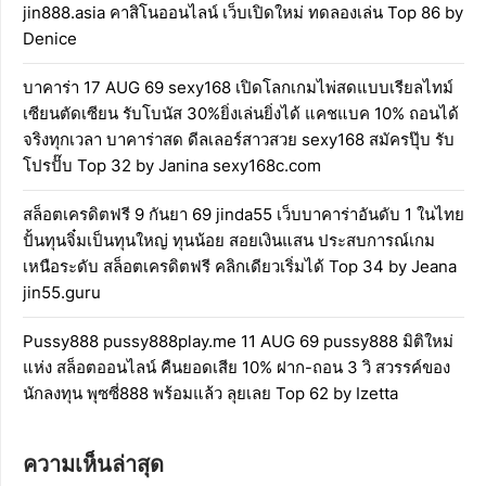
jin888.asia คาสิโนออนไลน์ เว็บเปิดใหม่ ทดลองเล่น Top 86 by
Denice
บาคาร่า 17 AUG 69 sexy168 เปิดโลกเกมไพ่สดแบบเรียลไทม์
เซียนตัดเซียน รับโบนัส 30%ยิ่งเล่นยิ่งได้ แคชแบค 10% ถอนได้
จริงทุกเวลา บาคาร่าสด ดีลเลอร์สาวสวย sexy168 สมัครปุ๊บ รับ
โปรปั๊บ Top 32 by Janina sexy168c.com
สล็อตเครดิตฟรี 9 กันยา 69 jinda55 เว็บบาคาร่าอันดับ 1 ในไทย
ปั้นทุนจิ๋มเป็นทุนใหญ่ ทุนน้อย สอยเงินแสน ประสบการณ์เกม
เหนือระดับ สล็อตเครดิตฟรี คลิกเดียวเริ่มได้ Top 34 by Jeana
jin55.guru
Pussy888 pussy888play.me 11 AUG 69 pussy888 มิติใหม่
แห่ง สล็อตออนไลน์ คืนยอดเสีย 10% ฝาก-ถอน 3 วิ สวรรค์ของ
นักลงทุน พุซซี่888 พร้อมแล้ว ลุยเลย Top 62 by Izetta
ความเห็นล่าสุด