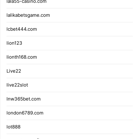
lala55-casino.com
lalikabetsgame.com
lcbet444.com
lion123
lionth168.com
Live22
live22slot
lnw365bet.com
london6789.com
lot888