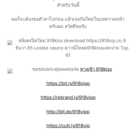
สำหรับวันนี้
ผมก็จะต้องขอตัวลาไปก่อน แล้วเจอกันใหม่ในบทความหน้า
ครับผม สวัสดีขอรับ
สล็อตเปิดใหม่ 918kiss download https://918vip.co 9
ธันวา 65 Leslee casino ดาวน์โหลด918kissแตกง่าย Top
61
ขอขอบพระคุณwebsite
ทางเข้า 918kiss
https://bit.ly/918vipp
https://rebrand.ly/918vipp
http://bit.do/918vipp
https://cutt.ly/918vip