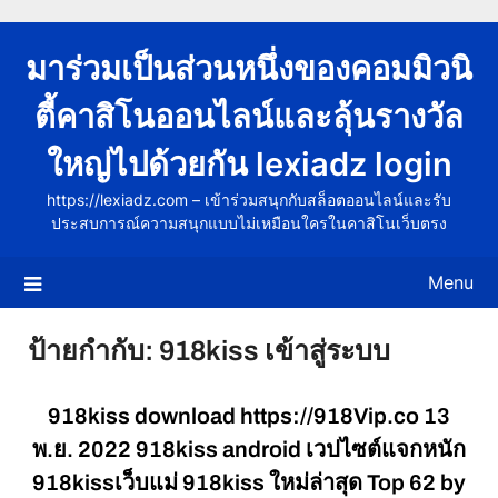
Skip
to
มาร่วมเป็นส่วนหนึ่งของคอมมิวนิ
content
ตี้คาสิโนออนไลน์และลุ้นรางวัล
ใหญ่ไปด้วยกัน lexiadz login
https://lexiadz.com – เข้าร่วมสนุกกับสล็อตออนไลน์และรับ
ประสบการณ์ความสนุกแบบไม่เหมือนใครในคาสิโนเว็บตรง
Menu
ป้ายกำกับ:
918kiss เข้าสู่ระบบ
918kiss download https://918Vip.co 13
พ.ย. 2022 918kiss android เวปไซต์แจกหนัก
918kissเว็บแม่ 918kiss ใหม่ล่าสุด Top 62 by