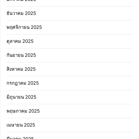
ธันวาคม 2025
พฤศจิกายน 2025
ตุลาคม 2025
กันยายน 2025
สิงหาคม 2025
กรกฎาคม 2025
มิถุนายน 2025
พฤษภาคม 2025
เมษายน 2025
มีนาคม 2025