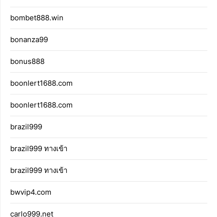
bombet888.win
bonanza99
bonus888
boonlert1688.com
boonlert1688.com
brazil999
brazil999 ทางเข้า
brazil999 ทางเข้า
bwvip4.com
carlo999.net