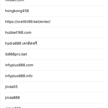
hongkong456
https://sretthi99.bet/enter/
hubbet168.com
hydra888 เครดิตฟรี
ib888pro.bet
infyplus888.com
infyplus888.info
jinda55
jinda888