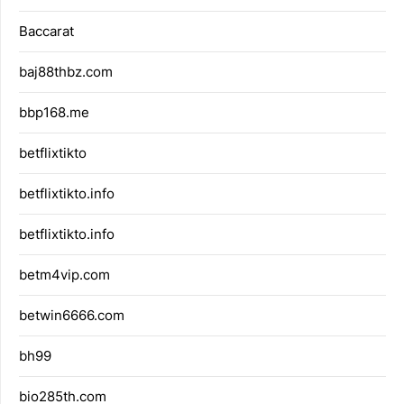
Baccarat
baj88thbz.com
bbp168.me
betflixtikto
betflixtikto.info
betflixtikto.info
betm4vip.com
betwin6666.com
bh99
bio285th.com