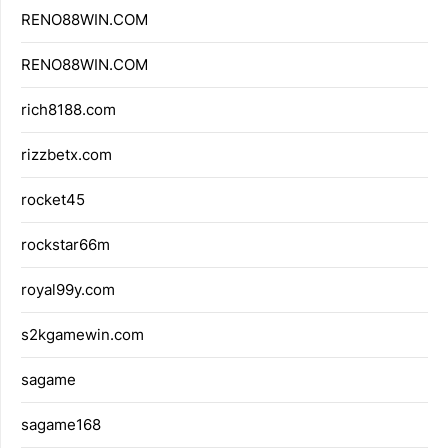
RENO88WIN.COM
RENO88WIN.COM
rich8188.com
rizzbetx.com
rocket45
rockstar66m
royal99y.com
s2kgamewin.com
sagame
sagame168