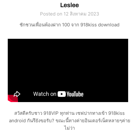
Leslee
Posted on 12 สิงหาคม 2023
ชักชวนเพื่อนพ้องฝาก 100 จาก 918kiss download
สวัสดีครับชาว 918VIP ทุกท่าน เซฟปากทางเข้า 918kiss
android กันรึยังขอรับ? ขณะนี้ทางค่ายอินเตอร์เน็ตหลายๆค่าย
ไม่ว่า