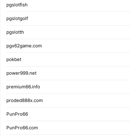
pgslotfish
pgslotgolf
pgslotth
pgx62game.com
pokbet
power999.net
premium66.info
proded888x.com
PunPro66
PunPro66.com