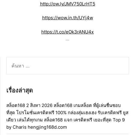
http://ow.ly/JMV750LrHT5
https://wow.in.th/UYj4w
https://t.co/eOk3rANU4x
…
ค้นหา
สำหรับ:
เรื่องล่าสุด
สล็อต168 2 สิงหา 2026 สล็อต168 เกมสล็อต ที่ผู้เล่นชื่นชอบ
ที่สุด โปรโมชั่นเครดิตฟรี 100% กล่องสุ่มเฮงเฮง รับเครดิตฟรี ยูส
เดียว เล่นได้ทุกเกม สล็อต168 แจก เครดิตฟรี เยอะที่สุด Top 9
by Charis hengjing168d.com