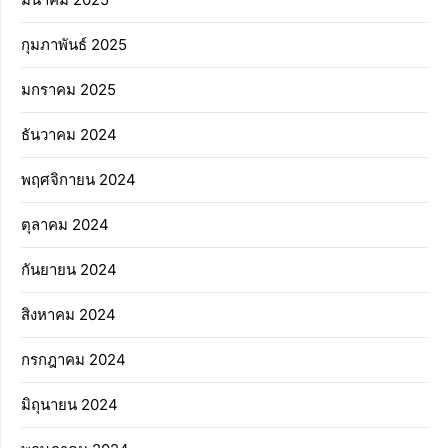
กุมภาพันธ์ 2025
มกราคม 2025
ธันวาคม 2024
พฤศจิกายน 2024
ตุลาคม 2024
กันยายน 2024
สิงหาคม 2024
กรกฎาคม 2024
มิถุนายน 2024