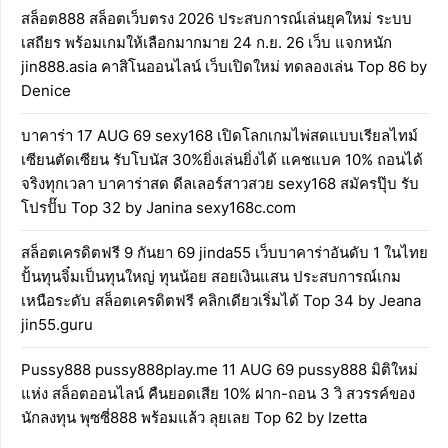
สล็อต888 สล็อตเว็บตรง 2026 ประสบการณ์เล่นยุคใหม่ ระบบ
เสถียร พร้อมเกมให้เลือกมากมาย 24 ก.ย. 26 เว็บ แจกหนัก
jin888.asia คาสิโนออนไลน์ เว็บเปิดใหม่ ทดลองเล่น Top 86 by
Denice
บาคาร่า 17 AUG 69 sexy168 เปิดโลกเกมไพ่สดแบบเรียลไทม์
เซียนตัดเซียน รับโบนัส 30%ยิ่งเล่นยิ่งได้ แคชแบค 10% ถอนได้
จริงทุกเวลา บาคาร่าสด ดีลเลอร์สาวสวย sexy168 สมัครปุ๊บ รับ
โปรปั๊บ Top 32 by Janina sexy168c.com
สล็อตเครดิตฟรี 9 กันยา 69 jinda55 เว็บบาคาร่าอันดับ 1 ในไทย
ปั้นทุนจิ๋มเป็นทุนใหญ่ ทุนน้อย สอยเงินแสน ประสบการณ์เกม
เหนือระดับ สล็อตเครดิตฟรี คลิกเดียวเริ่มได้ Top 34 by Jeana
jin55.guru
Pussy888 pussy888play.me 11 AUG 69 pussy888 มิติใหม่
แห่ง สล็อตออนไลน์ คืนยอดเสีย 10% ฝาก-ถอน 3 วิ สวรรค์ของ
นักลงทุน พุซซี่888 พร้อมแล้ว ลุยเลย Top 62 by Izetta