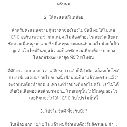
ครับผม
2. ให้คะแนนกันหน่อย
สำหรับคะแนนความคุ้มราคาของโปรโมชั่นนี้ ผมให้ไปเลย
10/10 ขอรับ เพราะว่าผมแทบจะไม่ต้องทำอะไรเลยเว้นเสียแต่
ชักชวนเพื่อนฝูงมาเล่น ซึ่งเพื่อนๆของผมคนจำนวนไม่น้อยก็เป็น
ลูกค้าเว็บไซต์อื่นอยู่แล้ว ผมก็แค่ชักชวนเพื่อนพ้องๆมาทาง
โหลด918kissล่าสุด ที่มีโปรโมชั่น
ที่ดียิ่งกว่า เกมเยอะกว่า เสถียรกว่า แล้วก็ที่สำคัญ สล็อตเว็บไซต์
ตรง! เพียงแค่ผมขายไปอย่างนี้ เพื่อนผมก็มาแล้วนะครับ แม้ว่า
จะจำเป็นต้องทำยอด 3 เท่า แต่ว่าอย่างที่บอกไปครับ เราไม่ได้
เสียเงินเสียทองเลยสักบาท ฮ่า… โดยเหตุนั้น ไม่มีเหตุผลอะไร
เลยที่ผมจะไม่ให้ 10/10 กับโปรโมชั่นนี้
3. โปรโมชั่นดี พี่จะรับป้ะ?
ในเมื่อผมกด 10/10 ไปแล้ว ผมก็จำเป็นต้องรับสิครับผม ฮ่า…