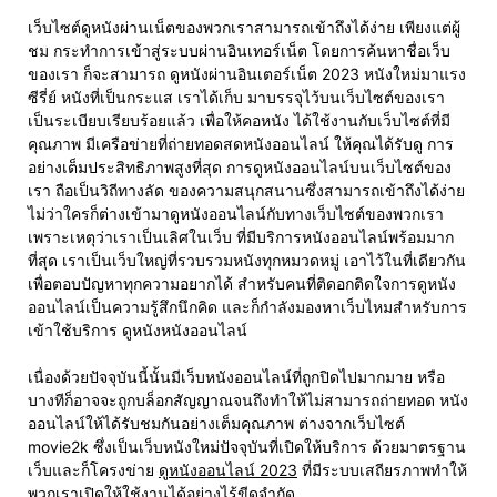
เว็บไซต์ดูหนังผ่านเน็ตของพวกเราสามารถเข้าถึงได้ง่าย เพียงแต่ผู้
ชม กระทำการเข้าสู่ระบบผ่านอินเทอร์เน็ต โดยการค้นหาชื่อเว็บ
ของเรา ก็จะสามารถ ดูหนังผ่านอินเตอร์เน็ต 2023 หนังใหม่มาแรง
ซีรี่ย์ หนังที่เป็นกระแส เราได้เก็บ มาบรรจุไว้บนเว็บไซต์ของเรา
เป็นระเบียบเรียบร้อยแล้ว เพื่อให้คอหนัง ได้ใช้งานกับเว็บไซต์ที่มี
คุณภาพ มีเครือข่ายที่ถ่ายทอดสดหนังออนไลน์ ให้คุณได้รับดู การ
อย่างเต็มประสิทธิภาพสูงที่สุด การดูหนังออนไลน์บนเว็บไซต์ของ
เรา ถือเป็นวิถีทางลัด ของความสนุกสนานซึ่งสามารถเข้าถึงได้ง่าย
ไม่ว่าใครก็ต่างเข้ามาดูหนังออนไลน์กับทางเว็บไซต์ของพวกเรา
เพราะเหตุว่าเราเป็นเลิศในเว็บ ที่มีบริการหนังออนไลน์พร้อมมาก
ที่สุด เราเป็นเว็บใหญ่ที่รวบรวมหนังทุกหมวดหมู่ เอาไว้ในที่เดียวกัน
เพื่อตอบปัญหาทุกความอยากได้ สำหรับคนที่ติดอกติดใจการดูหนัง
ออนไลน์เป็นความรู้สึกนึกคิด และก็กำลังมองหาเว็บไหมสำหรับการ
เข้าใช้บริการ ดูหนังหนังออนไลน์
เนื่องด้วยปัจจุบันนี้นั้นมีเว็บหนังออนไลน์ที่ถูกปิดไปมากมาย หรือ
บางทีก็อาจจะถูกบล็อกสัญญาณจนถึงทำให้ไม่สามารถถ่ายทอด หนัง
ออนไลน์ให้ได้รับชมกันอย่างเต็มคุณภาพ ต่างจากเว็บไซต์
movie2k ซึ่งเป็นเว็บหนังใหม่ปัจจุบันที่เปิดให้บริการ ด้วยมาตรฐาน
เว็บและก็โครงข่าย
ดูหนังออนไลน์ 2023
ที่มีระบบเสถียรภาพทำให้
พวกเราเปิดให้ใช้งานได้อย่างไร้ขีดจำกัด