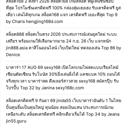
สล็อต168 2 สิงหา 2026 สล็อต168 เกมสล็อต ที่ผู้เล่นชื่นชอบ
ที่สุด โปรโมชั่นเครดิตฟรี 100% กล่องสุ่มเฮงเฮง รับเครดิตฟรี ยูส
เดียว เล่นได้ทุกเกม สล็อต168 แจก เครดิตฟรี เยอะที่สุด Top 9
by Charis hengjing168d.com
สล็อต888 สล็อตเว็บตรง 2026 ประสบการณ์เล่นยุคใหม่ ระบบ
เสถียร พร้อมเกมให้เลือกมากมาย 24 ก.ย. 26 เว็บ แจกหนัก
jin888.asia คาสิโนออนไลน์ เว็บเปิดใหม่ ทดลองเล่น Top 86 by
Denice
บาคาร่า 17 AUG 69 sexy168 เปิดโลกเกมไพ่สดแบบเรียลไทม์
เซียนตัดเซียน รับโบนัส 30%ยิ่งเล่นยิ่งได้ แคชแบค 10% ถอนได้
จริงทุกเวลา บาคาร่าสด ดีลเลอร์สาวสวย sexy168 สมัครปุ๊บ รับ
โปรปั๊บ Top 32 by Janina sexy168c.com
สล็อตเครดิตฟรี 9 กันยา 69 jinda55 เว็บบาคาร่าอันดับ 1 ในไทย
ปั้นทุนจิ๋มเป็นทุนใหญ่ ทุนน้อย สอยเงินแสน ประสบการณ์เกม
เหนือระดับ สล็อตเครดิตฟรี คลิกเดียวเริ่มได้ Top 34 by Jeana
jin55.guru