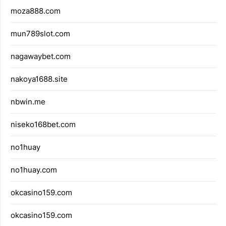
moza888.com
mun789slot.com
nagawaybet.com
nakoya1688.site
nbwin.me
niseko168bet.com
no1huay
no1huay.com
okcasino159.com
okcasino159.com