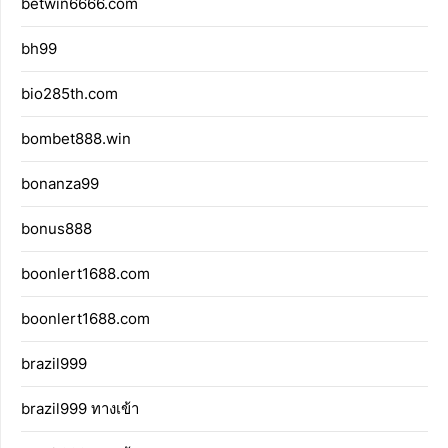
betwin6666.com
bh99
bio285th.com
bombet888.win
bonanza99
bonus888
boonlert1688.com
boonlert1688.com
brazil999
brazil999 ทางเข้า