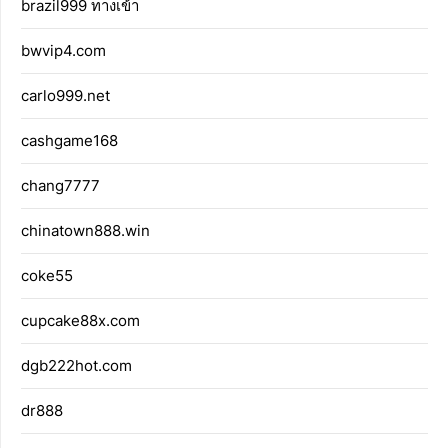
brazil999 ทางเข้า
bwvip4.com
carlo999.net
cashgame168
chang7777
chinatown888.win
coke55
cupcake88x.com
dgb222hot.com
dr888