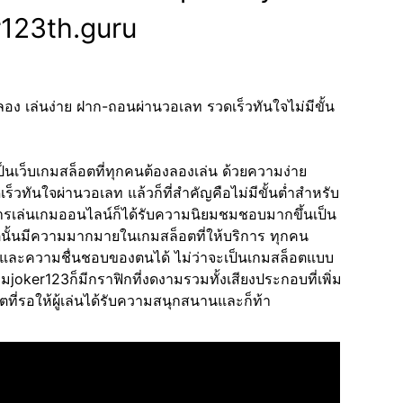
r123th.guru
ลอง เล่นง่าย ฝาก-ถอนผ่านวอเลท รวดเร็วทันใจไม่มีขั้น
เป็นเว็บเกมสล็อตที่ทุกคนต้องลองเล่น ด้วยความง่าย
วทันใจผ่านวอเลท แล้วก็ที่สำคัญคือไม่มีขั้นต่ำสำหรับ
รเล่นเกมออนไลน์ก็ได้รับความนิยมชมชอบมากขึ้นเป็น
ตนั้นมีความมากมายในเกมสล็อตที่ให้บริการ ทุกคน
จและความชื่นชอบของตนได้ ไม่ว่าจะเป็นเกมสล็อตแบบ
กมjoker123ก็มีกราฟิกที่งดงามรวมทั้งเสียงประกอบที่เพิ่ม
ที่รอให้ผู้เล่นได้รับความสนุกสนานและก็ท้า