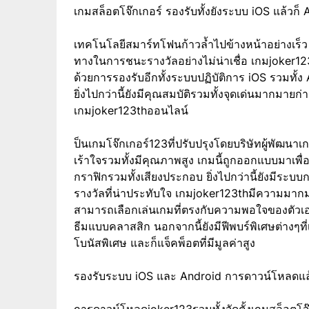
เกมสล็อตโจ๊กเกอร์ รองรับทั้งยังระบบ iOS แล้วก็ 
เทคโนโลยีสมาร์ทโฟนก้าวล้ำไปข้างหน้าอย่างเร
ทางในการชนะรางวัลอย่างไม่น่าเชื่อ เกมjoker123 
ด้วยการรองรับอีกทั้งระบบปฏิบัติการ iOS รวมทั้ง
ยิ่งไปกว่านี้ยังมีคุณสมบัติรวมทั้งจุดเด่นมากมายก่า
เกมjoker123thออนไลน์
ป็นเกมโจ๊กเกอร์123ที่ปรับปรุงโดยบริษัทผู้พัฒนาเ
เร้าใจรวมทั้งมีคุณภาพสูง เกมนี้ถูกออกแบบมาเพื่อ
กราฟิกรวมทั้งเสียงประกอบ ยิ่งไปกว่านี้ยังมีระบ
รางวัลที่น่าประทับใจ เกมjoker123thมีความมากมา
สามารถเลือกเล่นเกมที่ตรงกับความพอใจของตัวเองไ
ธีมแบบคลาสสิก นอกจากนี้ยังมีฟีพบร์พิเศษต่างๆที
โบนัสพิเศษ และก็แจ็คพ็อตที่มีมูลค่าสูง
รองรับระบบ iOS และ Android การดาวน์โหลดแล้วก็
การดาวน์โหลดjoker123รวมทั้งจัดตั้งเกมสล็อตโจ๊