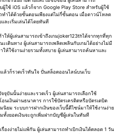
้ใช้ iOS แล้วก็จาก Google Play Store สำหรับผู้ใช้
ทำได้ด้วยขั้นตอนเพียงแต่ไม่กี่ขั้นตอน เมื่อดาวน์โหลด
บและเริ่มเล่นได้โดยทันที
ให้ผู้เล่นสามารถเข้าถึงเกมjoker123thได้จากทุกที่ทุก
งขณะเดินทาง ผู้เล่นสามารถเพลิดเพลินกับเกมได้อย่างไม่มี
าให้ใช้งานง่ายรวมทั้งสบาย ผู้เล่นสามารถค้นหาและ
ยแล้วก็รวดเร็วทันใจ ปั่นสล็อตออนไลน์บนเว็บ
ัจจุบันนั้นง่ายและรวดเร็ว ผู้เล่นสามารถเลือกใช้
โอนเงินผ่านธนาคาร การใช้บัตรเครดิตหรือบัตรเดบิต
วามนิยม ระบบการฝากเงินของเว็บนี้ดีไซน์มาให้ใช้งานง่าย
ทั้งยอดเงินจะถูกเพิ่มฝากบัญชีผู้เล่นในทันที
่องง่ายไม่แพ้กัน ผู้เล่นสามารถทำเบิกเงินได้ตลอด 1 วัน