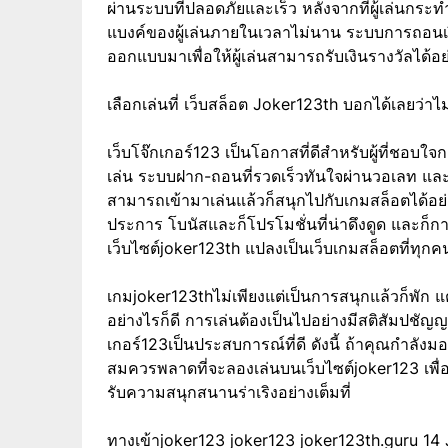
ผ่านระบบที่ปลอดภัยและเร็ว หลังจากที่ผู้เล่นก
แบงค์ของผู้เล่นภายในเวลาไม่นาน ระบบการถอนเงิน
ออกแบบมาเพื่อให้ผู้เล่นสามารถรับเงินรางวัลได้อย่
เลือกเล่นที่ เว็บสล็อต Joker123th บอกได้เลยว่าไม
เว็บโจ๊กเกอร์123 เป็นโอกาสที่ดีสำหรับผู้ที่ชอบ
เล่น ระบบฝาก-ถอนที่รวดเร็วทันใจผ่านวอเลท และไม
สามารถเข้ามาเล่นแล้วก็สนุกไปกับเกมสล็อตได้อย่
ประการ โบนัสและก็โปรโมชั่นที่น่าดึงดูด และก็การบร
เว็บไซต์joker123th แปลงเป็นเว็บเกมสล็อตที่ทุกค
เกมjoker123thไม่เพียงแต่เป็นการสนุกแล้วก็พัก แ
อย่างไรก็ดี การเล่นต้องเป็นไปอย่างมีสติสัมปชัญ
เกอร์123เป็นประสบการณ์ที่ดี ดังนี้ ถ้าคุณกำลัง
สมควรพลาดที่จะลองเล่นบนเว็บไซต์joker123 เพื่อ
รับความสนุกสนานร่าเริงอย่างเต็มที่
ทางเข้าjoker123 joker123 joker123th.guru 14 J