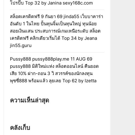
โปรปั๊บ Top 32 by Janina sexy168c.com
สล็อตเครดิตฟรี 9 กันยา 69 jinda55 เว็บบาคาร่า
อันดับ 1 ในไทย ปั้นทุนจิ๋มเป็นทุนใหญ่ ทุนน้อย
สอยเงินแสน ประสบการณ์เกมเหนือระดับ สล็อต
เครดิตฟรี คลิกเดียวเริ่มได้ Top 34 by Jeana
jin55.guru
Pussy888 pussy888play.me 11 AUG 69
pussy888 มิติใหม่แห่ง สล็อตออนไลน์ คืนยอด
เสีย 10% ฝาก-ถอน 3 วิ สวรรค์ของนักลงทุน
พุซซี่888 พร้อมแล้ว ลุยเลย Top 62 by Izetta
ความเห็นล่าสุด
คลังเก็บ