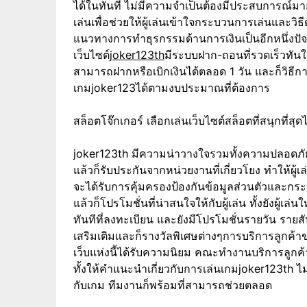
ได้ในทันที ไม่มีความจำเป็นต้องมีประสบการณ์มา
เล่นเพื่อช่วยให้ผู้เล่นเข้าใจกระบวนการเล่นและ
แนวทางการทำธุรกรรมด้านการเงินเป็นอีกหนึ่งปัจ
เว็บไซต์
joker123th
มีระบบฝาก-ถอนที่รวดเร็วทันใจผ
สามารถฝากหรือเบิกเงินได้ตลอด 1 วัน และก็วิธีการ
เกมjoker123ได้ตามงบประมาณที่ต้องการ
สล็อตโจ๊กเกอร์ เลือกเล่นเว็บไซต์สล็อตที่สนุกที่สุดไ
joker123th มีความน่าวางใจรวมทั้งความปลอดภัยท
แล้วก็รับประกันจากหน่วยงานที่เกี่ยวโยง ทำให้ผู้เล
จะได้รับการคุ้มครองป้องกันข้อมูลส่วนตัวและกร
แล้วก็โปรโมชั่นที่น่าสนใจให้กับผู้เล่น ทั้งยังผู้เล่
ทันทีที่ลงทะเบียน และยังมีโปรโมชั่นรายวัน รายสั
เสริมเติมและก็รางวัลพิเศษต่างๆการบริการลูกค้าของ
เว็บแห่งนี้ได้รับความนิยม คณะทำงานบริการลูกค้
ทั้งให้คำแนะนำเกี่ยวกับการเล่นเกมjoker123th 
กับเกม ทีมงานก็พร้อมที่สามารถช่วยตลอด