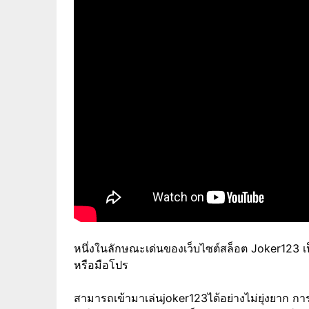
หนึ่งในลักษณะเด่นของเว็บไซต์สล็อต Joker123 เป็
หรือมือโปร
สามารถเข้ามาเล่นjoker123ได้อย่างไม่ยุ่งยาก การอ