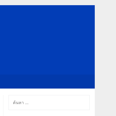
ค้นหา
สำหรับ: