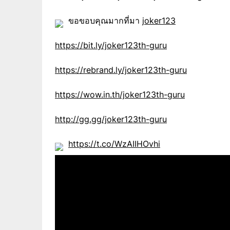
ขอขอบคุณมากที่มา
joker123
https://bit.ly/joker123th-guru
https://rebrand.ly/joker123th-guru
https://wow.in.th/joker123th-guru
http://gg.gg/joker123th-guru
https://t.co/WzAIIHOvhi