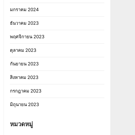
มกราคม 2024
ธันวาคม 2023
พฤศจิกายน 2023
ตุลาคม 2023
กันยายน 2023
สิงหาคม 2023
กรกฎาคม 2023
มิถุนายน 2023
หมวดหมู่