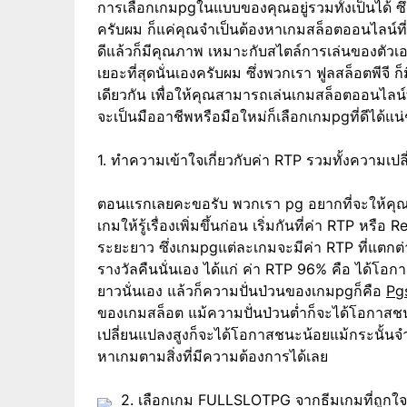
การเลือกเกมpgในแบบของคุณอยู่รวมทั้งเป็นได้ ซึ่
ครับผม ก็แค่คุณจำเป็นต้องหาเกมสล็อตออนไลน์ที่เห
ดีแล้วก็มีคุณภาพ เหมาะกับสไตล์การเล่นของตัวเอง
เยอะที่สุดนั่นเองครับผม ซึ่งพวกเรา ฟูลสล็อตพีจ
เดียวกัน เพื่อให้คุณสามารถเล่นเกมสล็อตออนไลน์ที่
จะเป็นมืออาชีพหรือมือใหม่ก็เลือกเกมpgที่ดีได้แน
1. ทำความเข้าใจเกี่ยวกับค่า RTP รวมทั้งความ
ตอนแรกเลยคะขอรับ พวกเรา pg อยากที่จะให้คุณ
เกมให้รู้เรื่องเพิ่มขึ้นก่อน เริ่มกันที่ค่า RTP หรือ
ระยะยาว ซึ่งเกมpgแต่ละเกมจะมีค่า RTP ที่แตกต
รางวัลคืนนั่นเอง ได้แก่ ค่า RTP 96% คือ ได้โอ
ยาวนั่นเอง แล้วก็ความปั่นป่วนของเกมpgก็คือ
Pg
ของเกมสล็อต แม้ความปั่นป่วนต่ำก็จะได้โอกาสชน
เปลี่ยนแปลงสูงก็จะได้โอกาสชนะน้อยแม้กระนั้นจ
หาเกมตามสิ่งที่มีความต้องการได้เลย
2. เลือกเกม FULLSLOTPG จากธีมเกมที่ถูกใจ