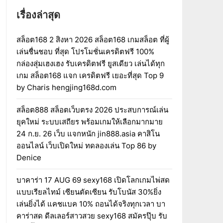
เรื่องล่าสุด
สล็อต168 2 สิงหา 2026 สล็อต168 เกมสล็อต ที่ผู้
เล่นชื่นชอบ ที่สุด โปรโมชั่นเครดิตฟรี 100%
กล่องสุ่มเฮงเฮง รับเครดิตฟรี ยูสเดียว เล่นได้ทุก
เกม สล็อต168 แจก เครดิตฟรี เยอะที่สุด Top 9
by Charis hengjing168d.com
สล็อต888 สล็อตเว็บตรง 2026 ประสบการณ์เล่น
ยุคใหม่ ระบบเสถียร พร้อมเกมให้เลือกมากมาย
24 ก.ย. 26 เว็บ แจกหนัก jin888.asia คาสิโน
ออนไลน์ เว็บเปิดใหม่ ทดลองเล่น Top 86 by
Denice
บาคาร่า 17 AUG 69 sexy168 เปิดโลกเกมไพ่สด
แบบเรียลไทม์ เซียนตัดเซียน รับโบนัส 30%ยิ่ง
เล่นยิ่งได้ แคชแบค 10% ถอนได้จริงทุกเวลา บา
คาร่าสด ดีลเลอร์สาวสวย sexy168 สมัครปุ๊บ รับ