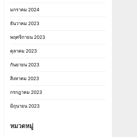
มกราคม 2024
ธันวาคม 2023
พฤศจิกายน 2023
ตุลาคม 2023
กันยายน 2023
สิงหาคม 2023
กรกฎาคม 2023
มิถุนายน 2023
หมวดหมู่