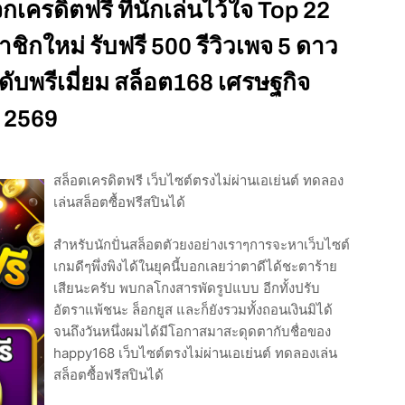
กเครดิตฟรี ที่นักเล่นไว้ใจ Top 22
กใหม่ รับฟรี 500 รีวิวเพจ 5 ดาว
ดับพรีเมี่ยม สล็อต168 เศรษฐกิจ
N 2569
สล็อตเครดิตฟรี เว็บไซต์ตรงไม่ผ่านเอเย่นต์ ทดลอง
เล่นสล็อตซื้อฟรีสปินได้
สำหรับนักปั่นสล็อตตัวยงอย่างเราๆการจะหาเว็บไซต์
เกมดีๆพึ่งพิงได้ในยุคนี้บอกเลยว่าตาดีได้ชะตาร้าย
เสียนะครับ พบกลโกงสารพัดรูปแบบ อีกทั้งปรับ
อัตราแพ้ชนะ ล็อกยูส และก็ยังรวมทั้งถอนเงินมิได้
จนถึงวันหนึ่งผมได้มีโอกาสมาสะดุดตากับชื่อของ
happy168 เว็บไซต์ตรงไม่ผ่านเอเย่นต์ ทดลองเล่น
สล็อตซื้อฟรีสปินได้