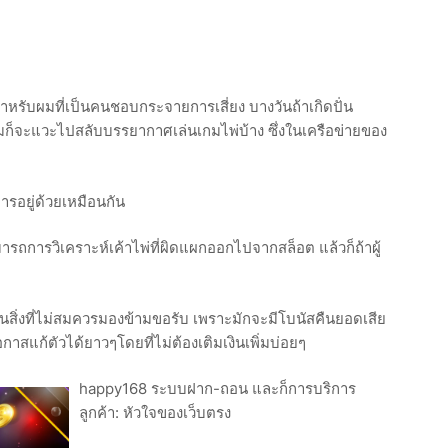
สำหรับผมที่เป็นคนชอบกระจายการเสี่ยง บางวันถ้าเกิดปั่น
ผมก็จะแวะไปสลับบรรยากาศเล่นเกมไพ่บ้าง ซึ่งในเครือข่ายของ
ารอยู่ด้วยเหมือนกัน
ถการวิเคราะห์เค้าไพ่ที่ผิดแผกออกไปจากสล็อต แล้วก็ถ้าผู้
็นสิ่งที่ไม่สมควรมองข้ามขอรับ เพราะมักจะมีโบนัสคืนยอดเสีย
าสแก้ตัวได้ยาวๆโดยที่ไม่ต้องเติมเงินเพิ่มบ่อยๆ
happy168 ระบบฝาก-ถอน และก็การบริการ
ลูกค้า: หัวใจของเว็บตรง