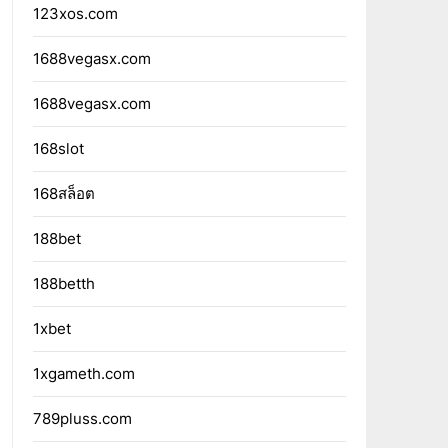
123xos.com
1688vegasx.com
1688vegasx.com
168slot
168สล็อต
188bet
188betth
1xbet
1xgameth.com
789pluss.com