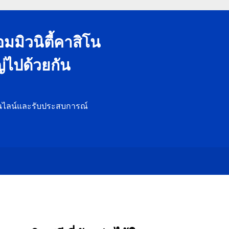
มมิวนิตี้คาสิโน
่ไปด้วยกัน
ออนไลน์และรับประสบการณ์