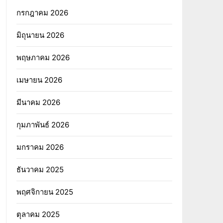
กรกฎาคม 2026
มิถุนายน 2026
พฤษภาคม 2026
เมษายน 2026
มีนาคม 2026
กุมภาพันธ์ 2026
มกราคม 2026
ธันวาคม 2025
พฤศจิกายน 2025
ตุลาคม 2025