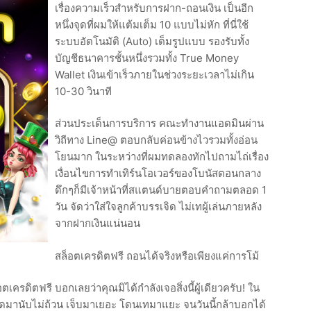
เรื่องความเร็วสำหรับการฝาก-ถอนเงิน เป็นอีก
หนึ่งจุดที่ผมให้แต้มเต็ม 10 แบบไม่หัก ที่นี่ใช้
ระบบอัตโนมัติ (Auto) เต็มรูปแบบ รองรับทั้ง
บัญชีธนาคารชั้นหนึ่งรวมทั้ง True Money
Wallet เงินเข้าเร็วภายในช่วงระยะเวลาไม่เกิน
10-30 วินาที
ส่วนประเด็นการบริการ คณะทำงานแอดมินผ่าน
วิถีทาง Line@ ตอบกลับค่อนข้างไวรวมทั้งอ่อน
โยนมาก ในระหว่างที่ผมทดลองทักไปถามไถ่เรื่อง
เงื่อนไขการทำเทิร์นโอเวอร์ของโบนัสตอนกลาง
ดึกๆก็มีเจ้าหน้าที่สแตนด์บายตอบคำถามตลอด 1
วัน จัดว่าใส่ใจลูกค้าบรรเจิด ไม่เทผู้เล่นภายหลัง
จากฝากเงินแน่นอน
สล็อตเครดิตฟรี ถอนได้จริงหรือเพียงแค่การโม้
เครดิตฟรี บอกเลยว่าคุณมิได้กำลังเจอสิ่งนี้ผู้เดียวครับ! ใน
งผิดมานับไม่ถ้วน เจ็บมาเยอะ โดนเทมาแยะ จนวันนี้กล้าบอกได้