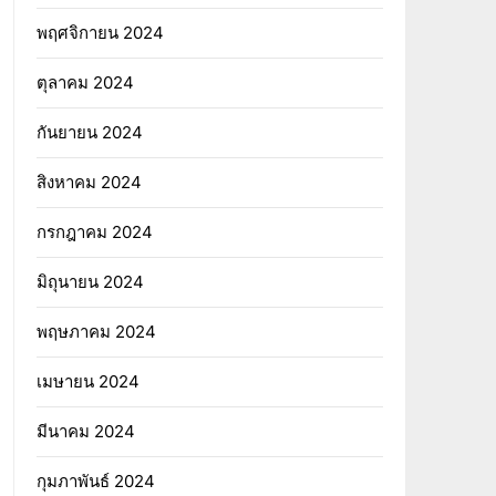
พฤศจิกายน 2024
ตุลาคม 2024
กันยายน 2024
สิงหาคม 2024
กรกฎาคม 2024
มิถุนายน 2024
พฤษภาคม 2024
เมษายน 2024
มีนาคม 2024
กุมภาพันธ์ 2024