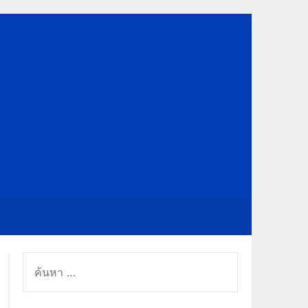
ค้นหา
สำหรับ: