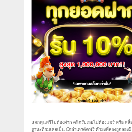
แจกทุนฟรีไม่ต้องฝาก คลิกรับเลยไม่ต้องแชร์ หรือ สล็อต
ฐานะที่ผมเคยเป็น นักล่าเครดิตฟรี ตัวยงที่ลองถูกลอ