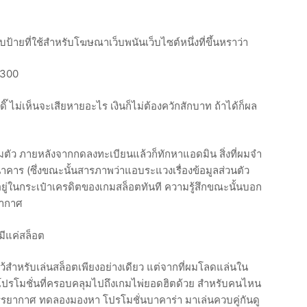
บป้ายที่ใช้สำหรับโฆษณาเว็บพนันเว็บไซต์หนึ่งที่ขึ้นหราว่า
 300
๊ ไม่เห็นจะเสียหายอะไร เงินก็ไม่ต้องควักสักบาท ถ้าได้ก็ผล
งเต็มตัว ภายหลังจากกดลงทะเบียนแล้วก็ทักหาแอดมิน สิ่งที่ผมจำ
นาคาร (ซึ่งขณะนั้นสารภาพว่าแอบระแวงเรื่องข้อมูลส่วนตัว
าอยู่ในกระเป๋าเครดิตของเกมสล็อตทันที ความรู้สึกขณะนั้นบอก
อากาศ
มีแค่สล็อต
้สำหรับเล่นสล็อตเพียงอย่างเดียว แต่จากที่ผมโลดแล่นใน
โปรโมชั่นที่ครอบคลุมไปถึงเกมไพ่ยอดฮิตด้วย สำหรับคนไหน
นบรรยากาศ ทดลองมองหา โปรโมชั่นบาคาร่า มาเล่นควบคู่กันดู