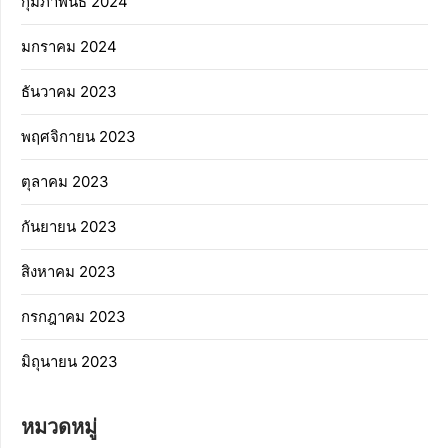
กุมภาพันธ์ 2024
มกราคม 2024
ธันวาคม 2023
พฤศจิกายน 2023
ตุลาคม 2023
กันยายน 2023
สิงหาคม 2023
กรกฎาคม 2023
มิถุนายน 2023
หมวดหมู่