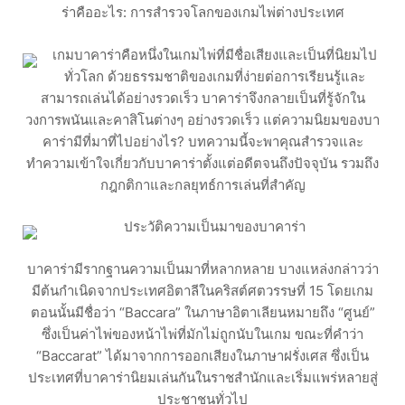
ร่าคืออะไร: การสำรวจโลกของเกมไพ่ต่างประเทศ
เกมบาคาร่าคือหนึ่งในเกมไพ่ที่มีชื่อเสียงและเป็นที่นิยมไป
ทั่วโลก ด้วยธรรมชาติของเกมที่ง่ายต่อการเรียนรู้และ
สามารถเล่นได้อย่างรวดเร็ว บาคาร่าจึงกลายเป็นที่รู้จักใน
วงการพนันและคาสิโนต่างๆ อย่างรวดเร็ว แต่ความนิยมของบา
คาร่ามีที่มาที่ไปอย่างไร? บทความนี้จะพาคุณสำรวจและ
ทำความเข้าใจเกี่ยวกับบาคาร่าตั้งแต่อดีตจนถึงปัจจุบัน รวมถึง
กฎกติกาและกลยุทธ์การเล่นที่สำคัญ
ประวัติความเป็นมาของบาคาร่า
บาคาร่ามีรากฐานความเป็นมาที่หลากหลาย บางแหล่งกล่าวว่า
มีต้นกำเนิดจากประเทศอิตาลีในคริสต์ศตวรรษที่ 15 โดยเกม
ตอนนั้นมีชื่อว่า “Baccara” ในภาษาอิตาเลียนหมายถึง “ศูนย์”
ซึ่งเป็นค่าไพ่ของหน้าไพ่ที่มักไม่ถูกนับในเกม ขณะที่คำว่า
“Baccarat” ได้มาจากการออกเสียงในภาษาฝรั่งเศส ซึ่งเป็น
ประเทศที่บาคาร่านิยมเล่นกันในราชสำนักและเริ่มแพร่หลายสู่
ประชาชนทั่วไป