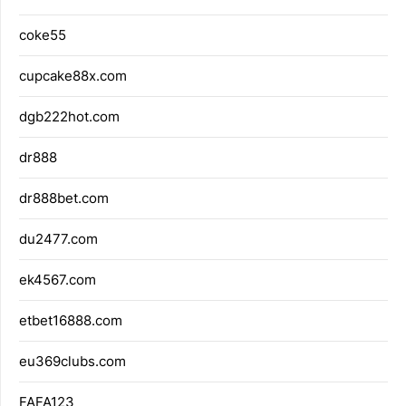
coke55
cupcake88x.com
dgb222hot.com
dr888
dr888bet.com
du2477.com
ek4567.com
etbet16888.com
eu369clubs.com
FAFA123