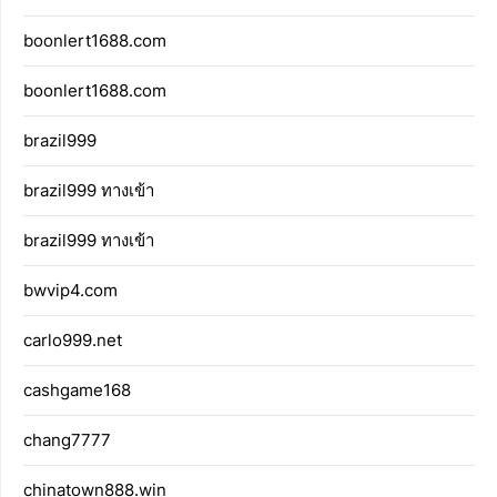
boonlert1688.com
boonlert1688.com
brazil999
brazil999 ทางเข้า
brazil999 ทางเข้า
bwvip4.com
carlo999.net
cashgame168
chang7777
chinatown888.win