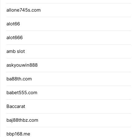
allone745s.com
alot66
alot666
amb slot
askyouwin888
ba88th.com
babet555.com
Baccarat
baj88thbz.com
bbp168.me