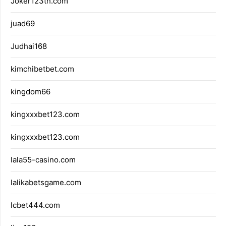
Joker123th.com
juad69
Judhai168
kimchibetbet.com
kingdom66
kingxxxbet123.com
kingxxxbet123.com
lala55-casino.com
lalikabetsgame.com
lcbet444.com