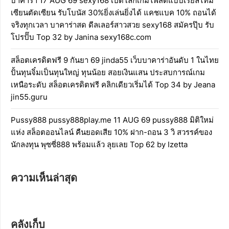
บาคาร่า 17 AUG 69 sexy168 เปิดโลกเกมไพ่สดแบบเรียลไทม์
เซียนตัดเซียน รับโบนัส 30%ยิ่งเล่นยิ่งได้ แคชแบค 10% ถอนได้
จริงทุกเวลา บาคาร่าสด ดีลเลอร์สาวสวย sexy168 สมัครปุ๊บ รับ
โปรปั๊บ Top 32 by Janina sexy168c.com
สล็อตเครดิตฟรี 9 กันยา 69 jinda55 เว็บบาคาร่าอันดับ 1 ในไทย
ปั้นทุนจิ๋มเป็นทุนใหญ่ ทุนน้อย สอยเงินแสน ประสบการณ์เกม
เหนือระดับ สล็อตเครดิตฟรี คลิกเดียวเริ่มได้ Top 34 by Jeana
jin55.guru
Pussy888 pussy888play.me 11 AUG 69 pussy888 มิติใหม่
แห่ง สล็อตออนไลน์ คืนยอดเสีย 10% ฝาก-ถอน 3 วิ สวรรค์ของ
นักลงทุน พุซซี่888 พร้อมแล้ว ลุยเลย Top 62 by Izetta
ความเห็นล่าสุด
คลังเก็บ