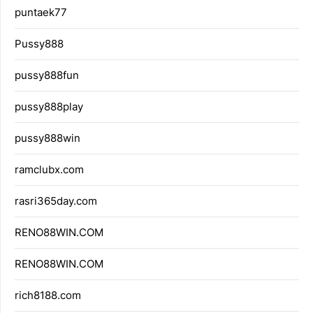
puntaek77
Pussy888
pussy888fun
pussy888play
pussy888win
ramclubx.com
rasri365day.com
RENO88WIN.COM
RENO88WIN.COM
rich8188.com