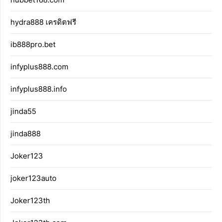
hydra888 เครดิตฟรี
ib888pro.bet
infyplus888.com
infyplus888.info
jinda55
jinda888
Joker123
joker123auto
Joker123th