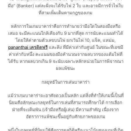
มือ” (Banker) แต่ละฝั่งจะได้รับไพ่ 2 ใบ และอาจมีการจั่วไพ่ใบ
ที่สามเพิ่มเติมตามกฎของเกม
หลักการในเกมบาคาร่าคือการทำนายว่ามือใดในสองมือหรือ
เสมอ จะมีคะแนนใกล้เคียงกับ 9 มากที่สุด การนับคะแนนทำได้
โดยให้ค่าตามตัวเลขบนไพ่ ยกเว้นไพ่ 10, แจ็ค, แหม่ม,
pananthai เครดิตฟรี
และคิง ที่มีค่าเท่ากับศูนย์ ในขณะที่เอซมี
ค่าเท่ากับหนึ่ง คะแนนของมือคำนวณจากผลบวกของแต้มไพ่ที่
ได้รับ หากผลบวกเกิน 9 จะนับเฉพาะหลักหน่วยในการพิจารณา
ผลแพ้ชนะ
กลยุทธ์ในการเล่นบาคาร่า
แม้ว่าเกมบาคาร่าจะอาศัยดวงเป็นหลัก แต่สิ่งที่ทำให้เกมนี้เป็นที่
นิยมคือลักษณะกลยุทธ์ในการเล่นที่สามารถศึกษาได้ การเลือก
ฝ่ายที่จะเดิมพัน (เจ้ามือหรือผู้เล่น) มีความสำคัญ เนื่องจาก
อัตราการแพ้ชนะขึ้นอยู่กับศักยภาพของเกม
หนึ่งในกลยุทธ์ที่นิยมใช้คือการดูสถิติหรือแนวโน้มของเกมที่เกิด