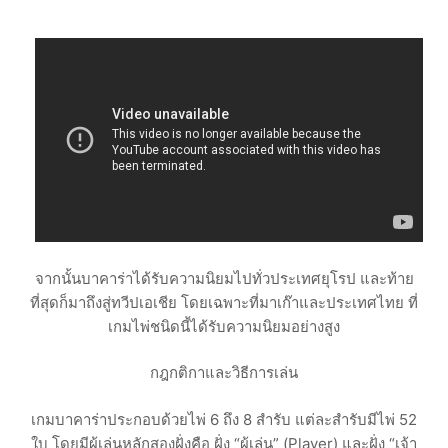
จากนั้นบาคาร่าได้รับความนิยมไปทั่วประเทศยุโรป และท้าย
ที่สุดก็มาถึงสู่ทวีปเอเชีย โดยเฉพาะที่มาเก๊าและประเทศไทย ที่
เกมไพ่ชนิดนี้ได้รับความนิยมอย่างสูง
กฎกติกาและวิธีการเล่น
เกมบาคาร่าประกอบด้วยไพ่ 6 ถึง 8 สำรับ แต่ละสำรับมีไพ่ 52
ใบ โดยมีผู้เล่นหลักสองฝั่งคือ ฝั่ง “ผู้เล่น” (Player) และฝั่ง “เจ้า