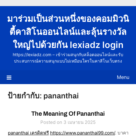
Skip
to
มาร่วมเป็นส่วนหนึ่งของคอมมิวนิ
content
ตี้คาสิโนออนไลน์และลุ้นรางวัล
ใหญ่ไปด้วยกัน lexiadz login
https://lexiadz.com – เข้าร่วมสนุกกับสล็อตออนไลน์และรับ
ประสบการณ์ความสนุกแบบไม่เหมือนใครในคาสิโนเว็บตรง
Menu
ป้ายกำกับ:
pananthai
The Meaning Of Pananthai
Posted on 3 เมษายน 2025
pananthai เครดิตฟรี
https://www.pananthai99.com/
. บาคา