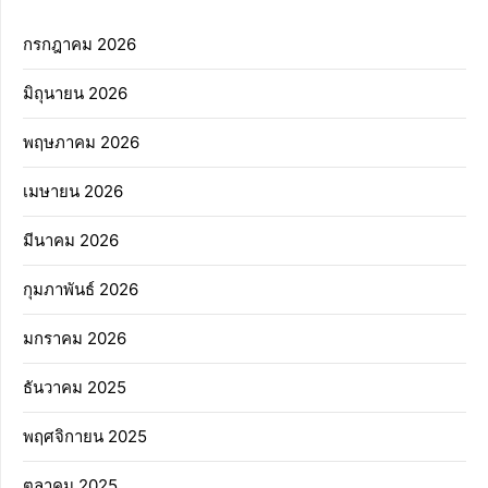
กรกฎาคม 2026
มิถุนายน 2026
พฤษภาคม 2026
เมษายน 2026
มีนาคม 2026
กุมภาพันธ์ 2026
มกราคม 2026
ธันวาคม 2025
พฤศจิกายน 2025
ตุลาคม 2025