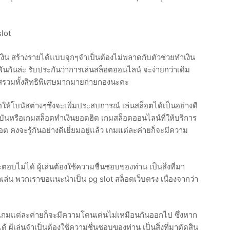
slot
เงิน สร้างรายได้แบบจุกๆจำเป็นต้องไม่พลาดกับตัวช่วยทำเงิน
พันกันล่ะ รับประกันว่าการเล่นสล็อตออนไลน์ จะง่ายกว่าเดิม
นัสรวมทั้งสิทธิพิเศษมากมายก่ายกองนะคะ
้โบนัสต่างๆซึ่งจะเพิ่มประสบการณ์ เล่นสล็อตได้เป็นอย่างดี
บันหรือเกมสล็อตทำเงินยอดฮิต เกมสล็อตออนไลน์ที่ให้บริการ
็อต คงจะรู้กันอย่างดีเยี่ยมอยู่แล้ว เกมแต่ละค่ายก็จะมีความ
อบไม่ได้ ผู้เล่นต้องใช้ความชื่นชอบของท่าน เป็นสิ่งที่มา
เล่น พวกเราขอแนะนำเป็น pg slot สล็อตเว็บตรง เนื่องจากว่า
ว เกมแต่ละค่ายก็จะมีความโดนเด่นไม่เหมือนกันออกไป ซึ่งหาก
 ผู้เล่นจำเป็นต้องใช้ความชื่นชอบของท่าน เป็นสิ่งที่มาตัดสิน