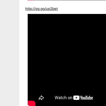
http://gg.gg/up2bet