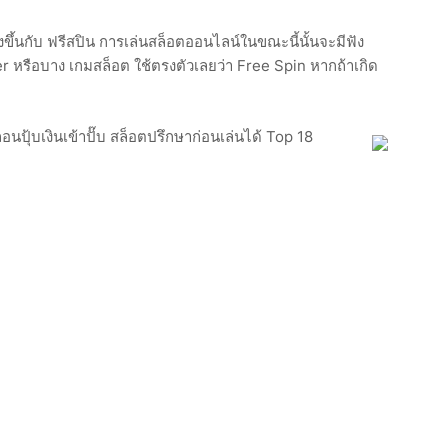
งขึ้นกับ ฟรีสปิน การเล่นสล็อตออนไลน์ในขณะนี้นั้นจะมีฟัง
atter หรือบาง เกมสล็อต ใช้ตรงตัวเลยว่า Free Spin หากถ้าเกิด
ุ้บเงินเข้าปั๊บ สล็อตปรึกษาก่อนเล่นได้ Top 18