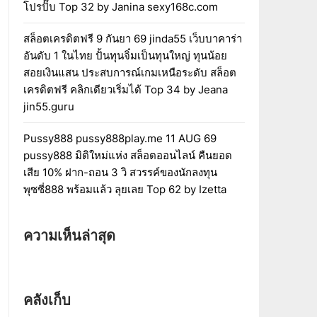
โปรปั๊บ Top 32 by Janina sexy168c.com
สล็อตเครดิตฟรี 9 กันยา 69 jinda55 เว็บบาคาร่า
อันดับ 1 ในไทย ปั้นทุนจิ๋มเป็นทุนใหญ่ ทุนน้อย
สอยเงินแสน ประสบการณ์เกมเหนือระดับ สล็อต
เครดิตฟรี คลิกเดียวเริ่มได้ Top 34 by Jeana
jin55.guru
Pussy888 pussy888play.me 11 AUG 69
pussy888 มิติใหม่แห่ง สล็อตออนไลน์ คืนยอด
เสีย 10% ฝาก-ถอน 3 วิ สวรรค์ของนักลงทุน
พุซซี่888 พร้อมแล้ว ลุยเลย Top 62 by Izetta
ความเห็นล่าสุด
คลังเก็บ