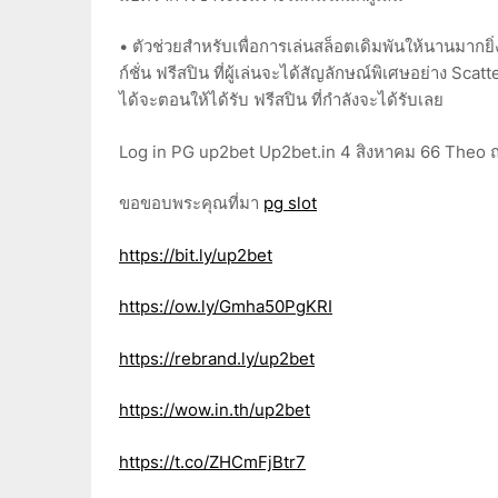
• ตัวช่วยสำหรับเพื่อการเล่นสล็อตเดิมพันให้นานมากยิ่
ก์ชั่น ฟรีสปิน ที่ผู้เล่นจะได้สัญลักษณ์พิเศษอย่าง Sc
ได้จะตอนให้ได้รับ ฟรีสปิน ที่กำลังจะได้รับเลย
Log in PG up2bet Up2bet.in 4 สิงหาคม 66 Theo ถอนป
ขอขอบพระคุณที่มา
pg slot
https://bit.ly/up2bet
https://ow.ly/Gmha50PgKRI
https://rebrand.ly/up2bet
https://wow.in.th/up2bet
https://t.co/ZHCmFjBtr7