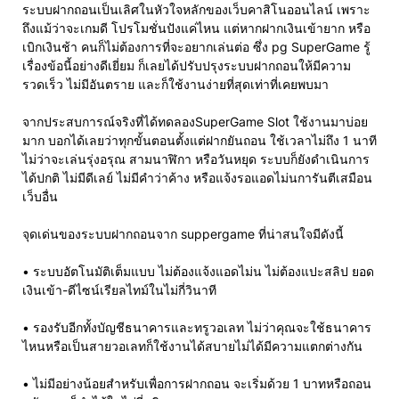
ระบบฝากถอนเป็นเลิศในหัวใจหลักของเว็บคาสิโนออนไลน์ เพราะ
ถึงแม้ว่าจะเกมดี โปรโมชั่นปังแค่ไหน แต่หากฝากเงินเข้ายาก หรือ
เบิกเงินช้า คนก็ไม่ต้องการที่จะอยากเล่นต่อ ซึ่ง pg SuperGame รู้
เรื่องข้อนี้อย่างดีเยี่ยม ก็เลยได้ปรับปรุงระบบฝากถอนให้มีความ
รวดเร็ว ไม่มีอันตราย และก็ใช้งานง่ายที่สุดเท่าที่เคยพบมา
จากประสบการณ์จริงที่ได้ทดลองSuperGame Slot ใช้งานมาบ่อย
มาก บอกได้เลยว่าทุกขั้นตอนตั้งแต่ฝากยันถอน ใช้เวลาไม่ถึง 1 นาที
ไม่ว่าจะเล่นรุ่งอรุณ สามนาฬิกา หรือวันหยุด ระบบก็ยังดำเนินการ
ได้ปกติ ไม่มีดีเลย์ ไม่มีคำว่าค้าง หรือแจ้งรอแอดไม่นการันตีเสมือน
เว็บอื่น
จุดเด่นของระบบฝากถอนจาก suppergame ที่น่าสนใจมีดังนี้
• ระบบอัตโนมัติเต็มแบบ ไม่ต้องแจ้งแอดไม่น ไม่ต้องแปะสลิป ยอด
เงินเข้า-ดีไซน์เรียลไทม์ในไม่กี่วินาที
• รองรับอีกทั้งบัญชีธนาคารและทรูวอเลท ไม่ว่าคุณจะใช้ธนาคาร
ไหนหรือเป็นสายวอเลทก็ใช้งานได้สบายไม่ได้มีความแตกต่างกัน
• ไม่มีอย่างน้อยสำหรับเพื่อการฝากถอน จะเริ่มด้วย 1 บาทหรือถอน