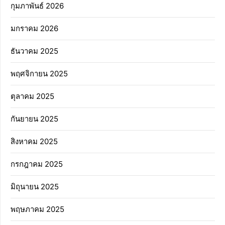
กุมภาพันธ์ 2026
มกราคม 2026
ธันวาคม 2025
พฤศจิกายน 2025
ตุลาคม 2025
กันยายน 2025
สิงหาคม 2025
กรกฎาคม 2025
มิถุนายน 2025
พฤษภาคม 2025