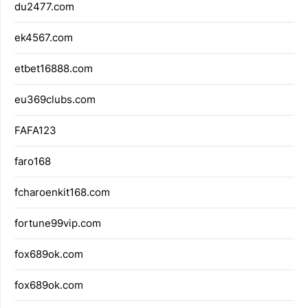
du2477.com
ek4567.com
etbet16888.com
eu369clubs.com
FAFA123
faro168
fcharoenkit168.com
fortune99vip.com
fox689ok.com
fox689ok.com