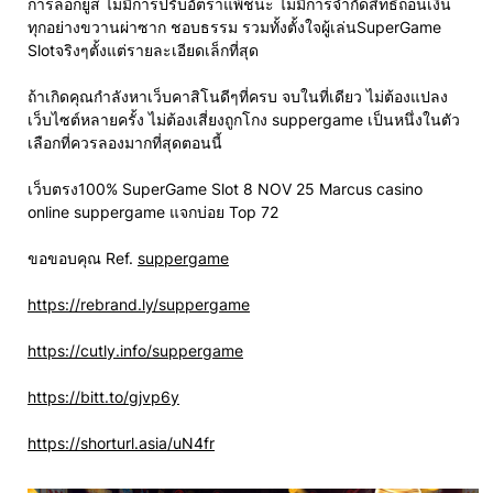
การล็อกยูส ไม่มีการปรับอัตราแพ้ชนะ ไม่มีการจำกัดสิทธิ์ถอนเงิน
ทุกอย่างขวานผ่าซาก ชอบธรรม รวมทั้งตั้งใจผู้เล่นSuperGame
Slotจริงๆตั้งแต่รายละเอียดเล็กที่สุด
ถ้าเกิดคุณกำลังหาเว็บคาสิโนดีๆที่ครบ จบในที่เดียว ไม่ต้องแปลง
เว็บไซต์หลายครั้ง ไม่ต้องเสี่ยงถูกโกง suppergame เป็นหนึ่งในตัว
เลือกที่ควรลองมากที่สุดตอนนี้
เว็บตรง100% SuperGame Slot 8 NOV 25 Marcus casino
online suppergame แจกบ่อย Top 72
ขอขอบคุณ Ref.
suppergame
https://rebrand.ly/suppergame
https://cutly.info/suppergame
https://bitt.to/gjvp6y
https://shorturl.asia/uN4fr