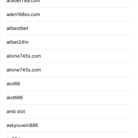
acebet789.com
aden168ss.com
allbestbet
allbet24hr
allone745s.com
allone745s.com
alot66
alot666
amb slot
askyouwin888