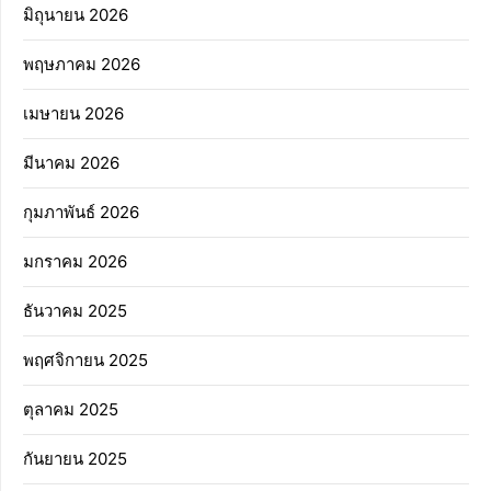
มิถุนายน 2026
พฤษภาคม 2026
เมษายน 2026
มีนาคม 2026
กุมภาพันธ์ 2026
มกราคม 2026
ธันวาคม 2025
พฤศจิกายน 2025
ตุลาคม 2025
กันยายน 2025