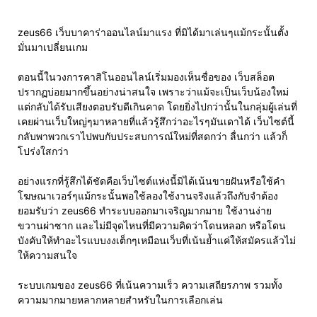
zeus66 เว็บบาคาร่าออนไลน์มาแรง ที่มิได้มาเล่นๆแม้กระนั้นตั้ง
มั่นมาเปลี่ยนเกม
ตอนนี้ในวงการคาสิโนออนไลน์เริ่มมองเห็นชื่อของ เว็บสล็อต
ปรากฏบ่อยมากขึ้นอย่างน่าสนใจ เพราะว่าแม้จะเป็นเว็บน้องใหม่
แต่กลับได้รับเสียงตอบรับดีเกินคาด โดยยิ่งไปกว่านั้นในกลุ่มผู้เล่นที่
เคยผ่านเว็บใหญ่ๆมาหลายที่แล้วรู้สึกว่าอะไรๆมันเดาได้ เว็บไซต์นี้
กลับพาพวกเราไปพบกับประสบการณ์ใหม่ที่สดกว่า ลื่นกว่า แล้วก็
โปร่งใสกว่า
อย่างแรกที่รู้สึกได้ชัดคือเว็บไซต์แห่งนี้มิได้เน้นขายฝันหรือใช้คำ
โฆษณาเวอร์ๆแม้กระนั้นพอใช้ลองใช้งานจริงแล้วถึงกับจำต้อง
ยอมรับว่า zeus66 ทำระบบออกมาเจริญมากมาย ใช้งานง่าย
ขวานผ่าซาก และไม่มีจุดไหนที่มีความคิดว่าโดนหลอก หรือโดน
บังคับให้ทำอะไรแบบงงเต็กๆเหมือนเว็บที่เน้นย้ำแค่ให้สมัครแล้วไม่
ให้ความสนใจ
ระบบเกมของ zeus66 ที่เน้นความเร็ว ความเสถียรภาพ รวมทั้ง
ความมากมายหลากหลายสำหรับในการเลือกเล่น