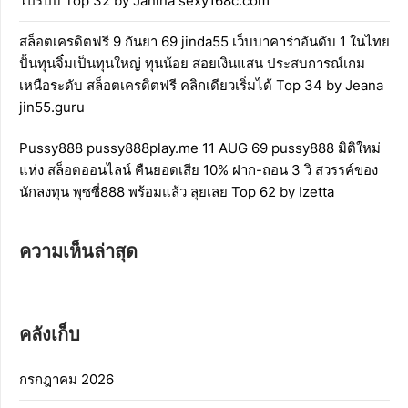
โปรปั๊บ Top 32 by Janina sexy168c.com
สล็อตเครดิตฟรี 9 กันยา 69 jinda55 เว็บบาคาร่าอันดับ 1 ในไทย
ปั้นทุนจิ๋มเป็นทุนใหญ่ ทุนน้อย สอยเงินแสน ประสบการณ์เกม
เหนือระดับ สล็อตเครดิตฟรี คลิกเดียวเริ่มได้ Top 34 by Jeana
jin55.guru
Pussy888 pussy888play.me 11 AUG 69 pussy888 มิติใหม่
แห่ง สล็อตออนไลน์ คืนยอดเสีย 10% ฝาก-ถอน 3 วิ สวรรค์ของ
นักลงทุน พุซซี่888 พร้อมแล้ว ลุยเลย Top 62 by Izetta
ความเห็นล่าสุด
คลังเก็บ
กรกฎาคม 2026