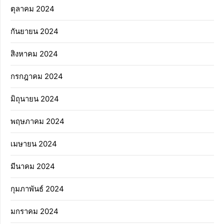
ตุลาคม 2024
กันยายน 2024
สิงหาคม 2024
กรกฎาคม 2024
มิถุนายน 2024
พฤษภาคม 2024
เมษายน 2024
มีนาคม 2024
กุมภาพันธ์ 2024
มกราคม 2024