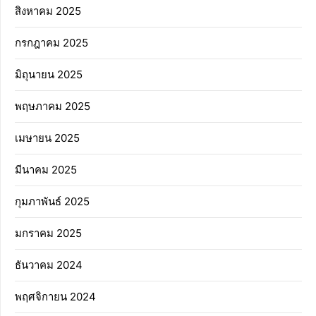
สิงหาคม 2025
กรกฎาคม 2025
มิถุนายน 2025
พฤษภาคม 2025
เมษายน 2025
มีนาคม 2025
กุมภาพันธ์ 2025
มกราคม 2025
ธันวาคม 2024
พฤศจิกายน 2024