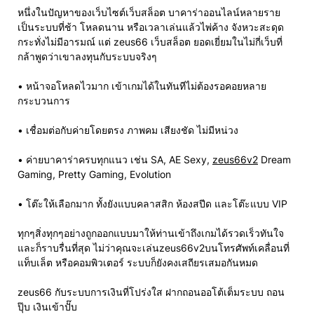
หนึ่งในปัญหาของเว็บไซต์เว็บสล็อต บาคาร่าออนไลน์หลายราย
เป็นระบบที่ช้า โหลดนาน หรือเวลาเล่นแล้วไพ่ค้าง จังหวะสะดุด
กระทั่งไม่มีอารมณ์ แต่ zeus66 เว็บสล็อต ยอดเยี่ยมในไม่กี่เว็บที่
กล้าพูดว่าเขาลงทุนกับระบบจริงๆ
• หน้าจอโหลดไวมาก เข้าเกมได้ในทันทีไม่ต้องรอคอยหลาย
กระบวนการ
• เชื่อมต่อกับค่ายโดยตรง ภาพคม เสียงชัด ไม่มีหน่วง
• ค่ายบาคาร่าครบทุกแนว เช่น SA, AE Sexy,
zeus66v2
Dream
Gaming, Pretty Gaming, Evolution
• โต๊ะให้เลือกมาก ทั้งยังแบบคลาสสิก ห้องสปีด และโต๊ะแบบ VIP
ทุกๆสิ่งทุกๆอย่างถูกออกแบบมาให้ท่านเข้าถึงเกมได้รวดเร็วทันใจ
และก็ราบรื่นที่สุด ไม่ว่าคุณจะเล่นzeus66v2บนโทรศัพท์เคลื่อนที่
แท็บเล็ต หรือคอมพิวเตอร์ ระบบก็ยังคงเสถียรเสมอกันหมด
zeus66 กับระบบการเงินที่โปร่งใส ฝากถอนออโต้เต็มระบบ ถอน
ปุ๊บ เงินเข้าปั๊บ