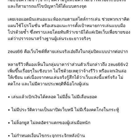
และก็สามารถแก้ไขปัญหาให้ได้แบบตรงจุด
เคยเจอแอดมินเสนอแนะห้องเกมตามสไตล์การเล่น ช่วยพวกเราคิด
แผนใช้โปรโมชั่น หรือเสนอแนะการตั้งเป้าหมายการเล่นแบบมือ
โปรด้วยซ้ำ ซึ่งทราบเลยโดยทันทีว่าเขามิได้แค่เปิดเว็บเพื่อขายของ
แต่ว่าปรารถนาสร้างฐานผู้เล่นระยะยาวจริงๆ
zeus66 คือเว็บไซต์ที่สายเล่นจริงเอ๋ยถึงในกลุ่มปิดแบบปากต่อปาก
หลายรีวิวที่มองเห็นในกลุ่มบาคาร่าส่วนตัวเริ่มกล่าวถึง zeus66v2
เพิ่มขึ้นเรื่อยๆในเชิงบวก ไม่ใช่ด้วยเหตุว่าจ้างรีวิว หรือแจกเงินล่อ
ให้เขียน แต่เนื่องจากคนเล่นจริงรู้สึกได้ว่าเว็บแห่งนี้แฟร์จริง ไม่
คดโกง และไม่มีความประพฤติที่ฉ้อโกงผู้เล่น
• เล่นแล้วเบิกเงินได้ตลอด ไม่มีอั้น ไม่มีเลื่อนยอด
• ไม่มีประวัติความเป็นมาปิดเว็บหนี ไม่มีเรื่องคดโกงในกระทู้
• ไม่ล็อกยูส ไม่ลดอัตราแตกของผู้เล่นมือหนัก
• ไม่กำหนดเงื่อนไขกระจุกกระจิกหลังบ้าน