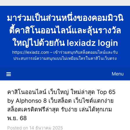
Skip
to
มาร่วมเป็นส่วนหนึ่งของคอมมิวนิ
content
ตี้คาสิโนออนไลน์และลุ้นรางวัล
ใหญ่ไปด้วยกัน lexiadz login
https://lexiadz.com – เข้าร่วมสนุกกับสล็อตออนไลน์และรับ
ประสบการณ์ความสนุกแบบไม่เหมือนใครในคาสิโนเว็บตรง
Menu
คาสิโนออนไลน์ เว็บใหญ่ ใหม่ล่าสุด Top 65
by Alphonso 8 เว็บสล็อต เว็บไซต์แตกง่าย
สล็อตเครดิตฟรีล่าสุด รับง่าย เล่นได้ทุกเกม
พ.ย. 68
Posted on 14 ธันวาคม 2025