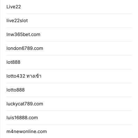
Live22
live22slot
lnw365bet.com
london6789.com
lot888
lotto432 ทางเข้า
lotto888
luckycat789.com
luis16888.com
m4newonline.com