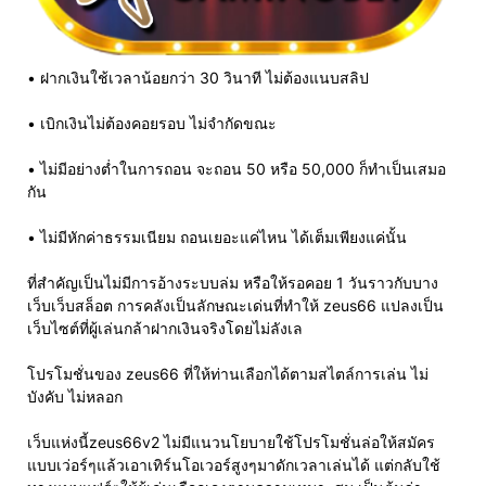
• ฝากเงินใช้เวลาน้อยกว่า 30 วินาที ไม่ต้องแนบสลิป
• เบิกเงินไม่ต้องคอยรอบ ไม่จำกัดขณะ
• ไม่มีอย่างต่ำในการถอน จะถอน 50 หรือ 50,000 ก็ทำเป็นเสมอ
กัน
• ไม่มีหักค่าธรรมเนียม ถอนเยอะแค่ไหน ได้เต็มเพียงแค่นั้น
ที่สำคัญเป็นไม่มีการอ้างระบบล่ม หรือให้รอคอย 1 วันราวกับบาง
เว็บเว็บสล็อต การคลังเป็นลักษณะเด่นที่ทำให้ zeus66 แปลงเป็น
เว็บไซต์ที่ผู้เล่นกล้าฝากเงินจริงโดยไม่ลังเล
โปรโมชั่นของ zeus66 ที่ให้ท่านเลือกได้ตามสไตล์การเล่น ไม่
บังคับ ไม่หลอก
เว็บแห่งนี้zeus66v2 ไม่มีแนวนโยบายใช้โปรโมชั่นล่อให้สมัคร
แบบเว่อร์ๆแล้วเอาเทิร์นโอเวอร์สูงๆมาดักเวลาเล่นได้ แต่กลับใช้