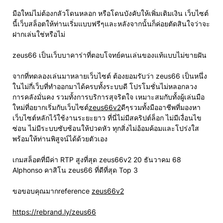
มือใหม่ไม่ต้องกลัวโดนหลอก หรือโดนบังคับให้เพิ่มเติมเงิน เว็บไซต์
นี้เว็บสล็อตให้ท่านเริ่มแบบฟรีๆและหลังจากนั้นก็ค่อยตัดสินใจว่าจะ
ฝากเล่นใช่หรือไม่
zeus66 เป็นเว็บบาคาร่าที่ตอบโจทย์คนเล่นของแท้แบบไม่ขายฝัน
จากที่ทดลองเล่นมาหลายเว็บไซต์ ต้องยอมรับว่า zeus66 เป็นหนึ่ง
ในไม่กี่เว็บที่ทำออกมาได้ครบทั้งระบบดี โปรโมชั่นไม่หลอกลวง
การคลังมั่นคง รวมทั้งการบริการสุจริตใจ เหมาะสมกับทั้งผู้เล่นมือ
ใหม่ที่อยากเริ่มกับเว็บไซต์
zeus66v2
ดีๆรวมทั้งมืออาชีพที่มองหา
เว็บไซต์หลักไว้ใช้งานระยะยาว ที่นี่ไม่มีสคริปต์ล็อก ไม่มีเงื่อนไข
ซ่อน ไม่มีระบบซับซ้อนให้ปวดหัว ทุกสิ่งไม่อ้อมค้อมและโปร่งใส
พร้อมให้ท่านพิสูจน์ได้ด้วยตัวเอง
เกมสล็อตที่มีค่า RTP สูงที่สุด zeus66v2 20 ธันวาคม 68
Alphonso คาสิโน zeus66 ที่ดีที่สุด Top 3
ขอขอบคุณมากreference
zeus66v2
https://rebrand.ly/zeus66