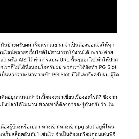
กันบ้างครับผม เริ่มแรกเลย ผมจำเป็นต้องขอแจ้งให้ทุก
ตออนไลน์หลายๆเว็บไซต์ไม่สามารถใช้งานได้ เพราะค่าย
ac หรือ AIS ได้ทำการแบน URL นั้นๆออกไป ทำให้ปาก
วกเราก็ไม่ได้นิ่งนอนใจครับผม พวกเราได้จัดทำ PG Slot
ป็นห่วงว่าจะหาทางเข้า PG Slot มิได้เลยจ๊ะครับผม ผู้ใด
ดอยู่นานนมว่าวันนี้ผมจะมาเขียนเรื่องอะไรดี? ซึ่งจาก
เกมยิงปลาได้ไม่นาน พวกเขาก็ต้องการจะรู้กันครับว่า ใน
งรู้บ้างหรือเปล่า ทางเข้า ทางเข้า pg slot อยู่ที่ไหน
เว็บสล็อตอันดับ1 เช่นไร จำเป็นต้องเตรียมก่อนเล่นพีจี