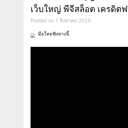
เว็บใหญ่ พีจีสล็อต เครดิต
Posted on 7 สิงหาคม 2023
มือใหม่ฟังทางนี้