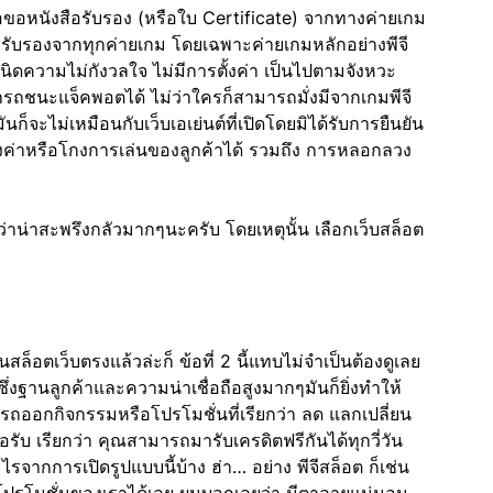
หรือขอหนังสือรับรอง (หรือใบ Certificate) จากทางค่ายเกม
บรับรองจากทุกค่ายเกม โดยเฉพาะค่ายเกมหลักอย่างพีจี
นิดความไม่กังวลใจ ไม่มีการตั้งค่า เป็นไปตามจังหวะ
ารถชนะแจ็คพอตได้ ไม่ว่าใครก็สามารถมั่งมีจากเกมพีจี
ันก็จะไม่เหมือนกับเว็บเอเย่นต์ที่เปิดโดยมิได้รับการยืนยัน
ั้งค่าหรือโกงการเล่นของลูกค้าได้ รวมถึง การหลอกลวง
ัดว่าน่าสะพรึงกลัวมากๆนะครับ โดยเหตุนั้น เลือกเว็บสล็อต
ล็อตเว็บตรงแล้วล่ะก็ ข้อที่ 2 นี้แทบไม่จำเป็นต้องดูเลย
ซึ่งฐานลูกค้าและความน่าเชื่อถือสูงมากๆมันก็ยิ่งทำให้
ถออกกิจกรรมหรือโปรโมชั่นที่เรียกว่า ลด แลกเปลี่ยน
รับ เรียกว่า คุณสามารถมารับเครดิตฟรีกันได้ทุกวี่วัน
ะไรจากการเปิดรูปแบบนี้บ้าง ฮ่า… อย่าง พีจีสล็อต ก็เช่น
โปรโมชั่นของเราได้เลย ผมบอกเลยว่า มีตาลายแน่นอน