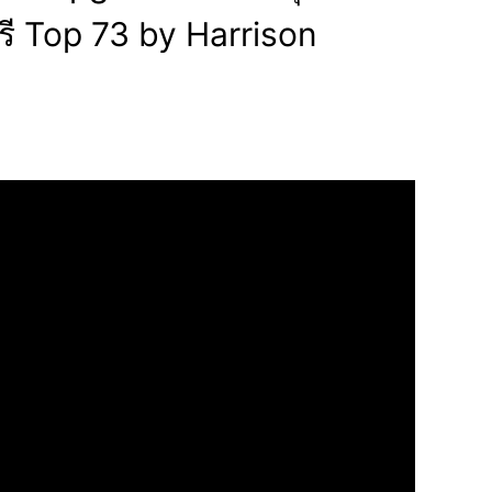
ฟรี Top 73 by Harrison