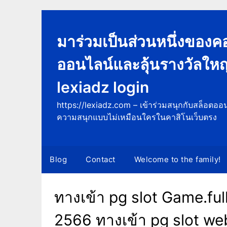
Skip
to
content
มาร่วมเป็นส่วนหนึ่งของคอ
ออนไลน์และลุ้นรางวัลใหญ
lexiadz login
https://lexiadz.com – เข้าร่วมสนุกกับสล็อต
ความสนุกแบบไม่เหมือนใครในคาสิโนเว็บตรง
Blog
Contact
Welcome to the family!
ทางเข้า pg slot Game.fu
2566 ทางเข้า pg slot web