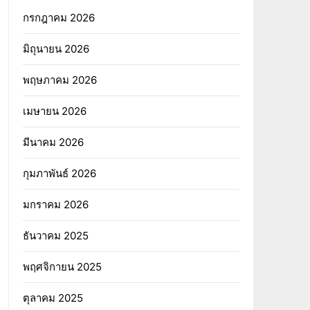
กรกฎาคม 2026
มิถุนายน 2026
พฤษภาคม 2026
เมษายน 2026
มีนาคม 2026
กุมภาพันธ์ 2026
มกราคม 2026
ธันวาคม 2025
พฤศจิกายน 2025
ตุลาคม 2025