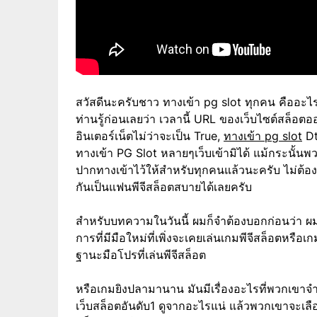
สวัสดีนะครับชาว ทางเข้า pg slot ทุกคน คืออะไร
ท่านรู้ก่อนเลยว่า เวลานี้ URL ของเว็บไซต์สล็อ
อินเตอร์เน็ตไม่ว่าจะเป็น True,
ทางเข้า pg slot
Dt
ทางเข้า PG Slot หลายๆเว็บเข้ามิได้ แม้กระนั้นพ
ปากทางเข้าไว้ให้สำหรับทุกคนแล้วนะครับ ไม่ต้องเ
กันเป็นแฟนพีจีสล็อตสบายได้เลยครับ
สำหรับบทความในวันนี้ ผมก็จำต้องบอกก่อนว่า ผมคิ
การที่มีมือใหม่ที่เพิ่งจะเคยเล่นเกมพีจีสล็อตหรือ
ฐานะมือโปรที่เล่นพีจีสล็อต
หรือเกมยิงปลามานาน มันมีเรื่องอะไรที่พวกเขาจำต้อ
เว็บสล็อตอันดับ1 ดูจากอะไรแน่ แล้วพวกเขาจะเลือก