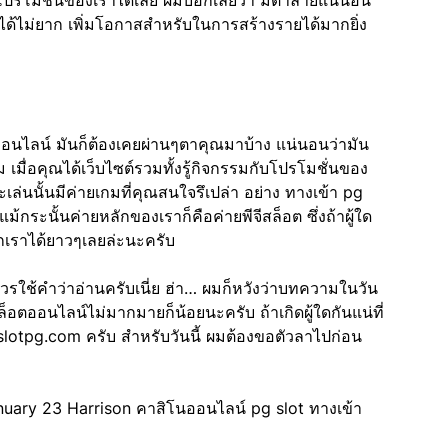
ด้ไม่ยาก เพิ่มโอกาสสำหรับในการสร้างรายได้มากยิ่ง
ออนไลน์ มันก็ต้องเคยผ่านๆตาคุณมาบ้าง แน่นอนว่ามัน
ม เมื่อคุณได้เว็บไซต์รวมทั้งรู้กิจกรรมกับโปรโมชั่นของ
จะเล่นนั้นมีค่ายเกมที่คุณสนใจรึเปล่า อย่าง ทางเข้า pg
้กระนั้นค่ายหลักของเราก็คือค่ายพีจีสล็อต ซึ่งถ้าผู้ใด
พวกเราได้ยาวๆเลยล่ะนะครับ
มควรใช้คำว่าอ่านครับเนี่ย ฮ่า… ผมก็หวังว่าบทความในวัน
นสล็อตออนไลน์ไม่มากมายก็น้อยนะครับ ถ้าเกิดผู้ใดกันแน่ที่
llslotpg.com ครับ สำหรับวันนี้ ผมต้องขอตัวลาไปก่อน
anuary 23 Harrison คาสิโนออนไลน์ pg slot ทางเข้า