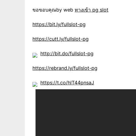
ขอขอบคุณby web
ทางเข้า pg slot
https://bit.ly/fullslot-pg
https://cutt.ly/fullslot-pg
http://bit.do/fullslot-pg
https://rebrand.ly/fullslot-pg
https://t.co/hlT44pnsaJ