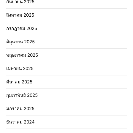
กันยายน 2025
สิงหาคม 2025
กรกฎาคม 2025
มิถุนายน 2025
พฤษภาคม 2025
เมษายน 2025
มีนาคม 2025
กุมภาพันธ์ 2025
มกราคม 2025
ธันวาคม 2024