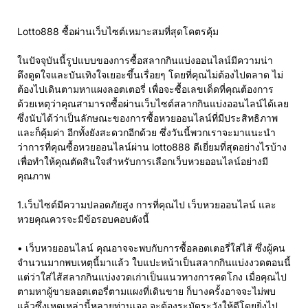
Lotto888 ซื้อผ่านเว็บไซต์เหมาะสมที่สุดโคตรคุ้ม
ในปัจจุบันนี้รูปแบบของการซื้อสลากกินแบ่งออนไลน์มีความน่า
ดึงดูดใจและบันเทิงใจเยอะขึ้นเรื่อยๆ โดยที่คุณไม่ต้องไปตลาด ไม่
ต้องไปเดินตามหาแผงลอตเตอรี่ เพื่อจะซื้อเลขเด็ดที่คุณต้องการ
ด้วยเหตุว่าคุณสามารถซื้อผ่านเว็บไซต์สลากกินแบ่งออนไลน์ได้เลย
ซึ่งนับได้ว่าเป็นลักษณะของการซื้อหวยออนไลน์ที่มีประสิทธิภาพ
และก็คุ้มค่า อีกทั้งยังสะดวกอีกด้วย ซึ่งวันนี้พวกเราจะมาแนะนำ
ว่าการที่คุณซื้อหวยออนไลน์ผ่าน lotto888 ดีเยี่ยมที่สุดอย่างไรบ้าง
เพื่อทำให้คุณตัดสินใจสำหรับการเลือกเว็บหวยออนไลน์อย่างมี
คุณภาพ
1.เว็บไซต์มีความปลอดภัยสูง การที่คุณไป เว็บหวยออนไลน์ และ
หวยคุณควรจะมีข้อรอบคอบดังนี้
• เว็บหวยออนไลน์ คุณอาจจะพบกับการซื้อลอตเตอรี่ใส่ไส้ ซึ่งผู้คน
จำนวนมากพบเหตุนี้มาแล้ว ใบแปะหน้าเป็นสลากกินแบ่งงวดตอนนี้
แต่ว่าใส่ไส้สลากกินแบ่งงวดเก่าเป็นแนวทางการคดโกง เมื่อคุณไป
ตามหาผู้ขายลอตเตอรี่ตามแผงที่เดินขาย ก็บางครั้งอาจจะไม่พบ
แล้วซึ่งเหตุเหล่านี้หลายท่านเจอ จะต้องระมัดระวังให้ดีโดยยิ่งไป