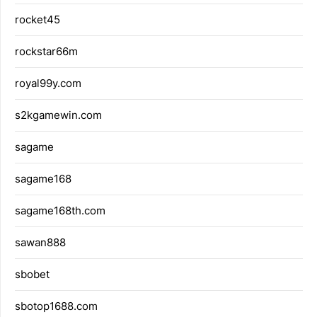
rocket45
rockstar66m
royal99y.com
s2kgamewin.com
sagame
sagame168
sagame168th.com
sawan888
sbobet
sbotop1688.com