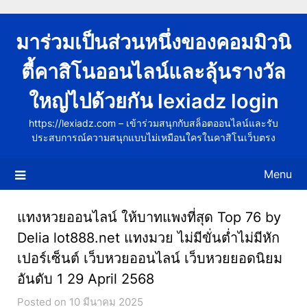
Skip
to
มาร่วมเป็นส่วนหนึ่งของคอมมิวนิ
content
ตี้คาสิโนออนไลน์และลุ้นรางวัล
ใหญ่ไปด้วยกัน lexiadz login
https://lexiadz.com – เข้าร่วมสนุกกับสล็อตออนไลน์และรับ
ประสบการณ์ความสนุกแบบไม่เหมือนใครในคาสิโนเว็บตรง
Menu
แทงหวยออนไลน์ ให้บาทแพงที่สุด Top 76 by
Delia lot888.net แทงมวย ไม่มีขั่นต่ำไม่มีหัก
เปอร์เซ็นต์ เว็บหวยออนไลน์ เว็บหวยยอดนิยม
อันดับ 1 29 April 2568
Posted on 10 มีนาคม 2025