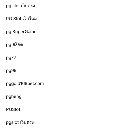
pg slot เว็บตรง
PG Slot เว็บใหม่
pg SuperGame
pg สล็อต
pg77
pg99
pggold168bet.com
pgheng
PGSlot
pgslot เว็บตรง