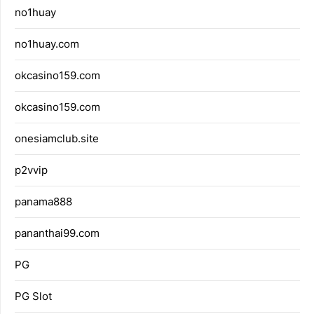
no1huay
no1huay.com
okcasino159.com
okcasino159.com
onesiamclub.site
p2vvip
panama888
pananthai99.com
PG
PG Slot