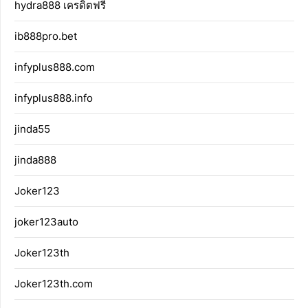
hydra888 เครดิตฟรี
ib888pro.bet
infyplus888.com
infyplus888.info
jinda55
jinda888
Joker123
joker123auto
Joker123th
Joker123th.com