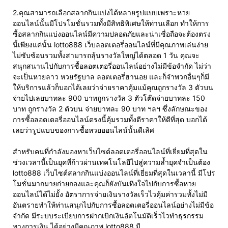
2.คุณสามารถเลือกสลากกินแบ่งได้หลายรูปแบบเพราะหวย
ออนไลน์นั้นมีโปรโมชั่นรวมทั้งมีสิทธิพิเศษให้ท่านเลือก ทำให้การ
ซื้อสลากกินแบ่งออนไลน์มีความปลอดภัยและน่าเชื่อถือจะต้องตรง
นี้เพียงแค่นั้น lotto888 เว็บลอตเตอรี่ออนไลน์ที่มีคุณภาพเล่นง่าย
ไม่ซับซ้อนรวมทั้งสามารถลุ้นรางวัลใหญ่ได้ตลอด 1 วัน คุณจะ
สนุกสนานไปกับการซื้อลอตเตอรี่ออนไลน์อย่างไม่มีข้อจำกัด ไม่ว่า
จะเป็นหวยลาว หวยรัฐบาล ลอตเตอรี่ฮานอย และก็จำพวกอื่นๆก็มี
ให้บริการแล้วก็บอกได้เลยว่าจ่ายราคาคุ้มแม้คุณถูกรางวัล 3 ตัวบน
จ่ายไปเลยบาทละ 900 บาทถูกรางวัล 3 ตัวโต๊ดจ่ายบาทละ 150
บาท ถูกรางวัล 2 ตัวบน จ่ายบาทละ 90 บาท ฯลฯ ซึ่งลักษณะของ
การซื้อลอตเตอรี่ออนไลน์ตรงนี้คุ้มรวมทั้งตีราคาให้ดีที่สุด บอกได้
เลยว่ารูปแบบของการซื้อหวยออนไลน์นั้นดีเลิศ
สำหรับคนที่กำลังมองหาเว็บไซต์ลอตเตอรี่ออนไลน์ที่เยี่ยมที่สุดใน
ช่วงเวลานี้เป็นยุคที่ก้าวผ่านเทคโนโลยีไปสู่ความล้ำยุคจำเป็นต้อง
lotto888 เว็บไซต์สลากกินแบ่งออนไลน์ที่เยี่ยมที่สุดในเวลานี้ มีโปร
โมชั่นมากมายก่ายกองและคุณก็ยังบันเทิงใจไปกับการซื้อหวย
ออนไลน์ได้ไม่ยั้ง อัตราการจ่ายเงินรางวัลเร็วไวคุ้มค่ารวมทั้งไม่มี
อันตรายทำให้ท่านสนุกไปกับการซื้อลอตเตอรี่ออนไลน์อย่างไม่มีข้อ
จำกัด มีระบบระเบียบการฝากเบิกเงินอัตโนมัติเร็วไวทำธุรกรรม
ทางการเงิน ได้อย่างมีคุณภาพ
lotto888
มี