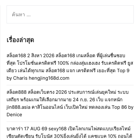
ค้นหา
สำหรับ:
เรื่องล่าสุด
สล็อต168 2 สิงหา 2026 สล็อต168 เกมสล็อต ที่ผู้เล่นชื่นชอบ
ที่สุด โปรโมชั่นเครดิตฟรี 100% กล่องสุ่มเฮงเฮง รับเครดิตฟรี ยูส
เดียว เล่นได้ทุกเกม สล็อต168 แจก เครดิตฟรี เยอะที่สุด Top 9
by Charis hengjing168d.com
สล็อต888 สล็อตเว็บตรง 2026 ประสบการณ์เล่นยุคใหม่ ระบบ
เสถียร พร้อมเกมให้เลือกมากมาย 24 ก.ย. 26 เว็บ แจกหนัก
jin888.asia คาสิโนออนไลน์ เว็บเปิดใหม่ ทดลองเล่น Top 86 by
Denice
บาคาร่า 17 AUG 69 sexy168 เปิดโลกเกมไพ่สดแบบเรียลไทม์
เซียนตัดเซียน รับโบนัส 30%ยิ่งเล่นยิ่งได้ แคชแบค 10% ถอนได้