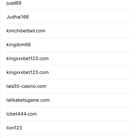
juad69
Judhai168
kimchibetbet.com
kingdom66
kingxxxbet123.com
kingxxxbet123.com
lala55-casino.com
lalikabetsgame.com
lcbet444.com
lion123