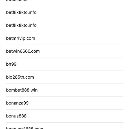
betflixtikto.info
betflixtikto.info
betm4vip.com
betwin6666.com
bh99
bio285th.com
bombet888.win
bonanza99
bonus888
boonlert1688.com