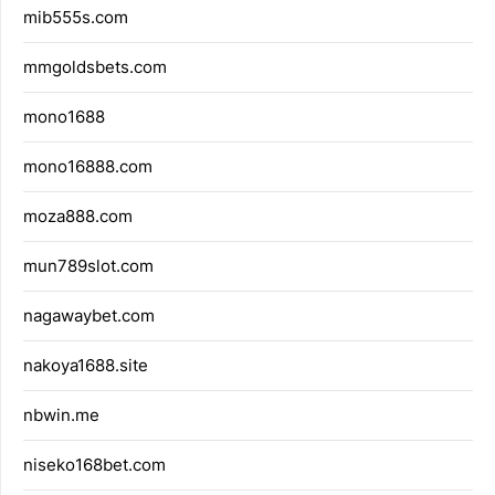
mib555s.com
mmgoldsbets.com
mono1688
mono16888.com
moza888.com
mun789slot.com
nagawaybet.com
nakoya1688.site
nbwin.me
niseko168bet.com