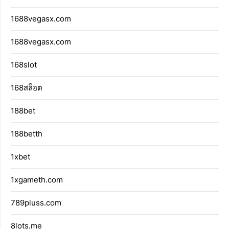
1688vegasx.com
1688vegasx.com
168slot
168สล็อต
188bet
188betth
1xbet
1xgameth.com
789pluss.com
8lots.me