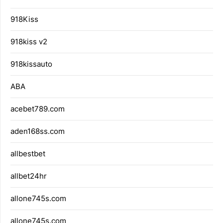
918Kiss
918kiss v2
918kissauto
ABA
acebet789.com
aden168ss.com
allbestbet
allbet24hr
allone745s.com
allone745s.com