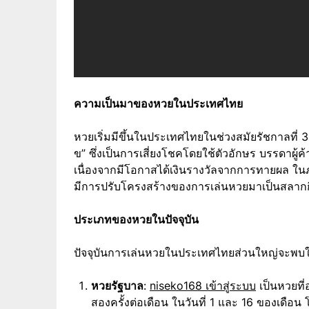
ความเป็นมาของหวยในประเทศไทย
หวยเริ่มมีขึ้นในประเทศไทยในช่วงสมัยรัชกาลที่ 
ข” ซึ่งเป็นการเสี่ยงโชคโดยใช้ตัวอักษร บรรดาผู้ค
เนื่องจากมีโอกาสได้เงินรางวัลจากการทายผล ในภา
มีการปรับโครงสร้างของการเล่นหวยมาเป็นสลากกินแ
ประเภทของหวยในปัจจุบัน
ปัจจุบันการเล่นหวยในประเทศไทยส่วนใหญ่จะพบใ
หวยรัฐบาล
:
niseko168 เข้าสู่ระบบ
เป็นหวยที่
สองครั้งต่อเดือน ในวันที่ 1 และ 16 ของเด