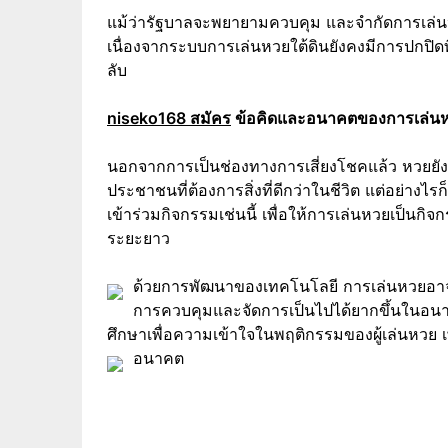
แม้ว่ารัฐบาลจะพยายามควบคุม และจำกัดการเล่น
เนื่องจากระบบการเล่นหวยใต้ดินยังคงมีการปกปิ
ลับ
niseko168 สมัคร
ข้อคิดและอนาคตของการเล่น
นอกจากการเป็นช่องทางการเสี่ยงโชคแล้ว หวยย
ประชาชนที่ต้องการสิ่งที่ดีกว่าในชีวิต แต่อย่าง
เข้าร่วมกิจกรรมเช่นนี้ เพื่อให้การเล่นหวยเป็นก
ระยะยาว
ด้วยการพัฒนาของเทคโนโลยี การเล่นหวยอาจม
การควบคุมและจัดการเป็นไปได้ยากขึ้นในอ
ศึกษาเพื่อความเข้าใจในพฤติกรรมของผู้เล่นหวย 
อนาคต