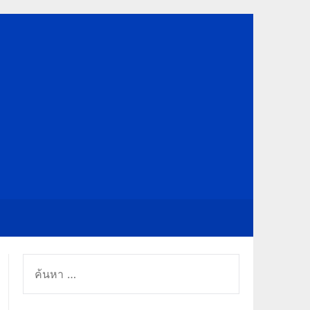
ค้นหา
สำหรับ: