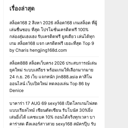
เรื่องล่าสุด
สล็อต168 2 สิงหา 2026 สล็อต168 เกมสล็อต ที่ผู้
เล่นชื่นชอบ ที่สุด โปรโมชั่นเครดิตฟรี 100%
กล่องสุ่มเฮงเฮง รับเครดิตฟรี ยูสเดียว เล่นได้ทุก
เกม สล็อต168 แจก เครดิตฟรี เยอะที่สุด Top 9
by Charis hengjing168d.com
สล็อต888 สล็อตเว็บตรง 2026 ประสบการณ์เล่น
ยุคใหม่ ระบบเสถียร พร้อมเกมให้เลือกมากมาย
24 ก.ย. 26 เว็บ แจกหนัก jin888.asia คาสิโน
ออนไลน์ เว็บเปิดใหม่ ทดลองเล่น Top 86 by
Denice
บาคาร่า 17 AUG 69 sexy168 เปิดโลกเกมไพ่สด
แบบเรียลไทม์ เซียนตัดเซียน รับโบนัส 30%ยิ่ง
เล่นยิ่งได้ แคชแบค 10% ถอนได้จริงทุกเวลา บา
คาร่าสด ดีลเลอร์สาวสวย sexy168 สมัครปุ๊บ รับ