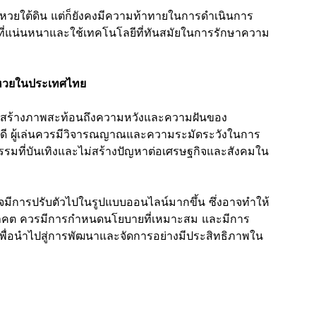
หวยใต้ดิน แต่ก็ยังคงมีความท้าทายในการดำเนินการ
ดที่แน่นหนาและใช้เทคโนโลยีที่ทันสมัยในการรักษาความ
หวยในประเทศไทย
ังสร้างภาพสะท้อนถึงความหวังและความฝันของ
ไรก็ดี ผู้เล่นควรมีวิจารณญาณและความระมัดระวังในการ
ิจกรรมที่บันเทิงและไม่สร้างปัญหาต่อเศรษฐกิจและสังคมใน
ีการปรับตัวไปในรูปแบบออนไลน์มากขึ้น ซึ่งอาจทำให้
นาคต ควรมีการกำหนดนโยบายที่เหมาะสม และมีการ
เพื่อนำไปสู่การพัฒนาและจัดการอย่างมีประสิทธิภาพใน