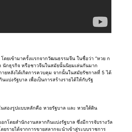
3 โดยเข้ามาครั้งแรกจากวัฒนธรรมจีน ในชื่อว่า “หวย ก
้า นักธุรกิจ หรือชาวจีนในสมัยนั้นนิยมเล่นกันมาก
ยหลังได้เกิดการควบคุม จากนั้นในสมัยรัชกาลที่ 5 ได้
บ่งรัฐบาล เพื่อเป็นการสร้างรายได้ให้กับรัฐ
นสองรูปแบบหลักคือ หวยรัฐบาล และ หวยใต้ดิน
ออกโดยสำนักงานสลากกินแบ่งรัฐบาล ซึ่งมีการจับรางวัล
ือน โดยรายได้จากการขายสลากจะนำเข้าสู่ระบบราชการ