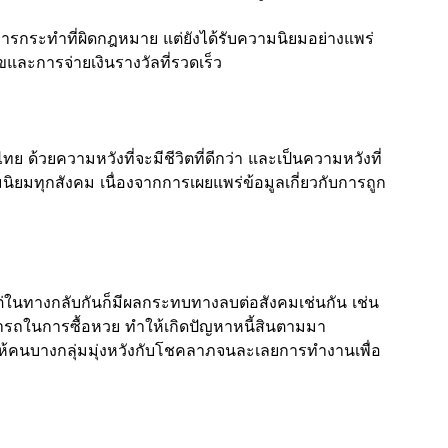
การกระทำที่ผิดกฎหมาย แต่ยังได้รับความนิยมอย่างแพร่
และการจ่ายเงินรางวัลที่รวดเร็ว
 ด้วยความหวังที่จะมีชีวิตที่ดีกว่า และเป็นความหวังที่
มนิยมทุกสังคม เนื่องจากการเผยแพร่ข้อมูลเกี่ยวกับการถูก
แต่ในทางกลับกันก็มีผลกระทบทางลบต่อสังคมเช่นกัน เช่น
ารถในการซื้อหวย ทำให้เกิดปัญหาหนี้สินตามมา
ห้คนบางกลุ่มมุ่งหวังกับโชคลาภจนละเลยการทำงานเพื่อ