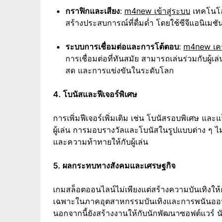
กราฟิกและเสียง
:
m4new เข้าสู่ระบบ
เทคโนโลย
สร้างประสบการณ์ที่ดื่มด่ำ โดยใช้ซีจีแอนิเมช
ระบบการเชื่อมต่อและการโต้ตอบ
:
m4new เคร
การเชื่อมต่อที่ทันสมัย สามารถเล่นร่วมกับผู้เ
สด และการแข่งขันในระดับโลก
4. โบนัสและฟีเจอร์พิเศษ
การเพิ่มฟีเจอร์เพิ่มเติม เช่น โบนัสรอบพิเศษ และ
ผู้เล่น การมอบรางวัลและโบนัสในรูปแบบต่าง ๆ ไ
และความท้าทายให้กับผู้เล่น
5. ผลกระทบทางสังคมและเศรษฐกิจ
เกมสล็อตออนไลน์ไม่เพียงแต่สร้างความบันเทิงให้
เฉพาะในภาคอุตสาหกรรมบันเทิงและการพนันออนไล
นอกจากนี้ยังสร้างงานให้กับนักพัฒนาซอฟต์แวร์