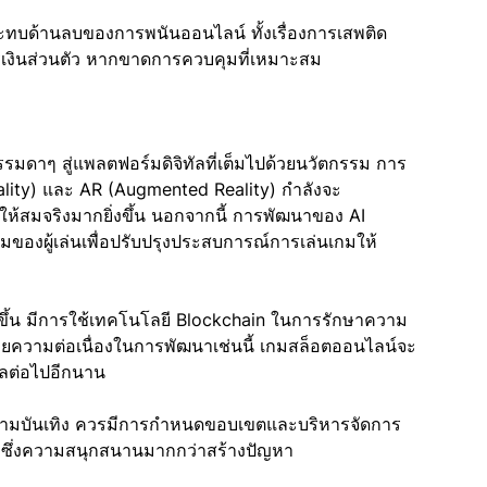
ะทบด้านลบของการพนันออนไลน์ ทั้งเรื่องการเสพติด
งินส่วนตัว หากขาดการควบคุมที่เหมาะสม
มดาๆ สู่แพลตฟอร์มดิจิทัลที่เต็มไปด้วยนวัตกรรม การ
eality) และ AR (Augmented Reality) กำลังจะ
 ทำให้สมจริงมากยิ่งขึ้น นอกจากนี้ การพัฒนาของ AI
รมของผู้เล่นเพื่อปรับปรุงประสบการณ์การเล่นเกมให้
กขึ้น มีการใช้เทคโนโลยี Blockchain ในการรักษาความ
ความต่อเนื่องในการพัฒนาเช่นนี้ เกมสล็อตออนไลน์จะ
ัลต่อไปอีกนาน
่อความบันเทิง ควรมีการกำหนดขอบเขตและบริหารจัดการ
ำมาซึ่งความสนุกสนานมากกว่าสร้างปัญหา