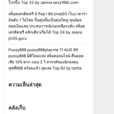
โปรปั๊บ Top 32 by Janina sexy168c.com
สล็อตเครดิตฟรี 9 กันยา 69 jinda55 เว็บบาคาร่า
อันดับ 1 ในไทย ปั้นทุนจิ๋มเป็นทุนใหญ่ ทุนน้อย
สอยเงินแสน ประสบการณ์เกมเหนือระดับ สล็อต
เครดิตฟรี คลิกเดียวเริ่มได้ Top 34 by Jeana
jin55.guru
Pussy888 pussy888play.me 11 AUG 69
pussy888 มิติใหม่แห่ง สล็อตออนไลน์ คืนยอด
เสีย 10% ฝาก-ถอน 3 วิ สวรรค์ของนักลงทุน
พุซซี่888 พร้อมแล้ว ลุยเลย Top 62 by Izetta
ความเห็นล่าสุด
คลังเก็บ