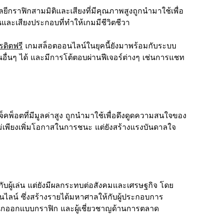
ีกราฟิกสามมิติและเสียงที่มีคุณภาพสูงถูกนำมาใช้เพื่อ
ันและเสียงประกอบที่ทำให้เกมมีชีวิตชีวา
ดิตฟรี
เกมสล็อตออนไลน์ในยุคนี้ยังมาพร้อมกับระบบ
ล่นอื่นๆ ได้ และมีการโต้ตอบผ่านฟีเจอร์ต่างๆ เช่นการแชท
แจ็คพ็อตที่มีมูลค่าสูง ถูกนำมาใช้เพื่อดึงดูดความสนใจของ
ม่เพียงเพิ่มโอกาสในการชนะ แต่ยังสร้างแรงบันดาลใจ
กับผู้เล่น แต่ยังมีผลกระทบต่อสังคมและเศรษฐกิจ โดย
น์ ซึ่งสร้างรายได้มหาศาลให้กับผู้ประกอบการ
 นักออกแบบกราฟิก และผู้เชี่ยวชาญด้านการตลาด