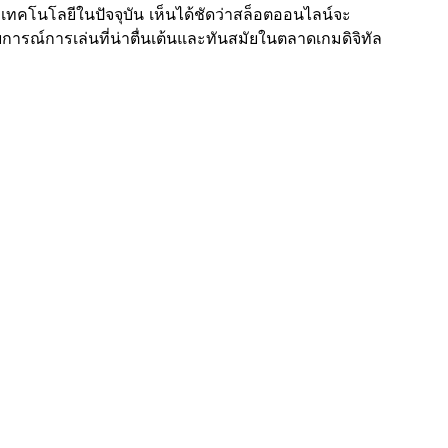
ทคโนโลยีในปัจจุบัน เห็นได้ชัดว่าสล็อตออนไลน์จะ
รณ์การเล่นที่น่าตื่นเต้นและทันสมัยในตลาดเกมดิจิทัล