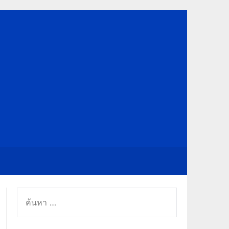
ค้นหา
สำหรับ: