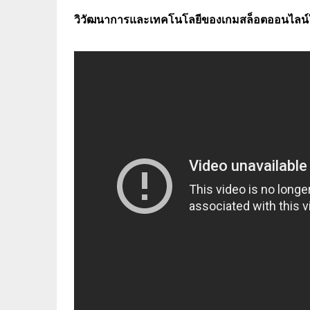
วิวัฒนาการและเทคโนโลยีของเกมสล็อตออนไลน์ใน