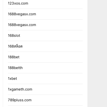
123xos.com
1688vegasx.com
1688vegasx.com
168slot
168สล็อต
188bet
188betth
1xbet
1xgameth.com
789pluss.com