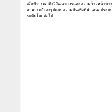
เมื่อพิจารณาถึงวิวัฒนาการและความก้าวหน้าทางเ
สามารถยังคงรูปแบบความบันเทิงที่นำเสนอประสบกา
ระดับโลกต่อไป