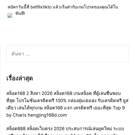
สมัครวันนี้ที่ betflixtikto แล้วเริ่มฝ่ากับเกมโปรดของคุณได้ใน
ทันที!
ค้นหา
สำหรับ:
เรื่องล่าสุด
สล็อต168 2 สิงหา 2026 สล็อต168 เกมสล็อต ที่ผู้เล่นชื่นชอบ
ที่สุด โปรโมชั่นเครดิตฟรี 100% กล่องสุ่มเฮงเฮง รับเครดิตฟรี ยูส
เดียว เล่นได้ทุกเกม สล็อต168 แจก เครดิตฟรี เยอะที่สุด Top 9
by Charis hengjing168d.com
สล็อต888 สล็อตเว็บตรง 2026 ประสบการณ์เล่นยุคใหม่ ระบบ