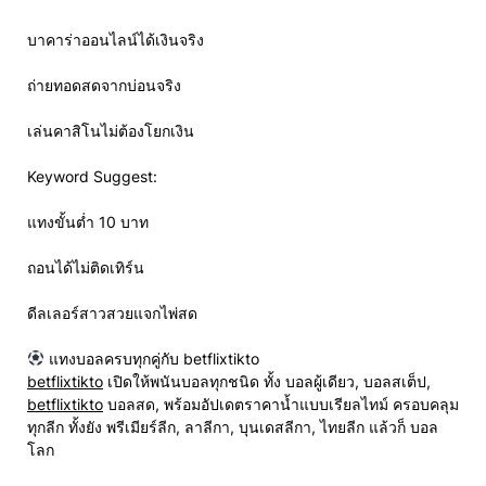
บาคาร่าออนไลน์ได้เงินจริง
ถ่ายทอดสดจากบ่อนจริง
เล่นคาสิโนไม่ต้องโยกเงิน
Keyword Suggest:
แทงขั้นต่ำ 10 บาท
ถอนได้ไม่ติดเทิร์น
ดีลเลอร์สาวสวยแจกไพ่สด
แทงบอลครบทุกคู่กับ betflixtikto
betflixtikto
เปิดให้พนันบอลทุกชนิด ทั้ง บอลผู้เดียว, บอลสเต็ป,
betflixtikto
บอลสด, พร้อมอัปเดตราคาน้ำแบบเรียลไทม์ ครอบคลุม
ทุกลีก ทั้งยัง พรีเมียร์ลีก, ลาลีกา, บุนเดสลีกา, ไทยลีก แล้วก็ บอล
โลก