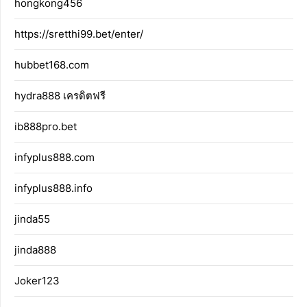
hongkong456
https://sretthi99.bet/enter/
hubbet168.com
hydra888 เครดิตฟรี
ib888pro.bet
infyplus888.com
infyplus888.info
jinda55
jinda888
Joker123