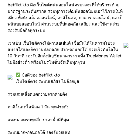
betflixtikto คือเว็บไซต์พนันออนไลน์ครบวงจรที่ให้บริการด้วย
มาตรฐานระดับสากล รวมทุกการเดิมพันยอดนิยมเอาไว้ภายในที่
เดียว ทั้งยัง สล็อตออนไลน์, คาสิโนสด, บาคาร่าออนไลน์, และก็
พนันบอลออนไลน์ ผ่านระบบที่ปลอดภัย เสถียร และใช้งานง่าย
รองรับมือถือทุกระบบ
เราเป็น เว็บไซต์ตรงไม่ผ่านเอเย่นต์ เชื่อมั่นได้ในความโปร่ง
สบายใสและก็ความปลอดภัย ฝาก-ถอนออโต้ รวดเร็วทันใจใน
10 วินาที รองรับอีกทั้งบัญชีธนาคารรวมทั้ง TrueMoney Wallet
ไม่มีอย่างต่ำ พร้อมโปรโมชั่นจัดเต็มทุกๆวัน
ข้อดีของ betflixtikto
เว็บไซต์ตรง ระบบเสถียร ไม่ล็อกยูส
รวมเกมสล็อตแตกง่ายจากค่ายดัง
คาสิโนสดไลฟ์สด 1 วัน ทุกค่ายดัง
แทงบอลครบทุกลีก ราคาน้ำดีที่สุด
ระบบฝาก-ถอนออโต้ รองรับวอเลท