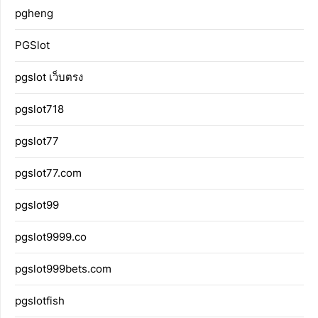
pgheng
PGSlot
pgslot เว็บตรง
pgslot718
pgslot77
pgslot77.com
pgslot99
pgslot9999.co
pgslot999bets.com
pgslotfish