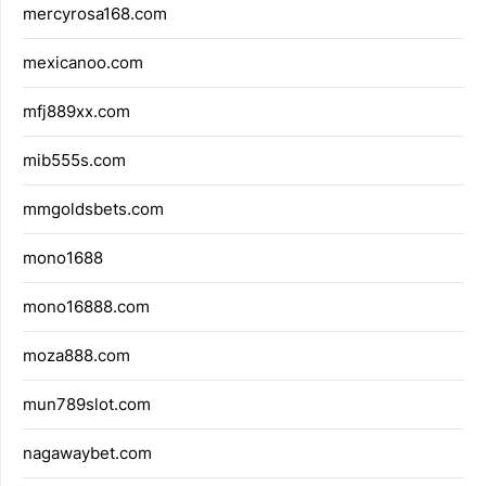
mercyrosa168.com
mexicanoo.com
mfj889xx.com
mib555s.com
mmgoldsbets.com
mono1688
mono16888.com
moza888.com
mun789slot.com
nagawaybet.com