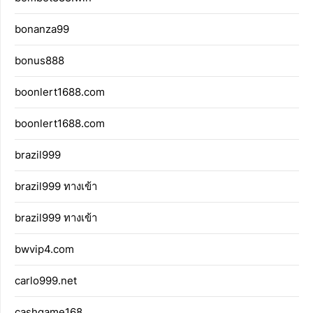
bonanza99
bonus888
boonlert1688.com
boonlert1688.com
brazil999
brazil999 ทางเข้า
brazil999 ทางเข้า
bwvip4.com
carlo999.net
cashgame168