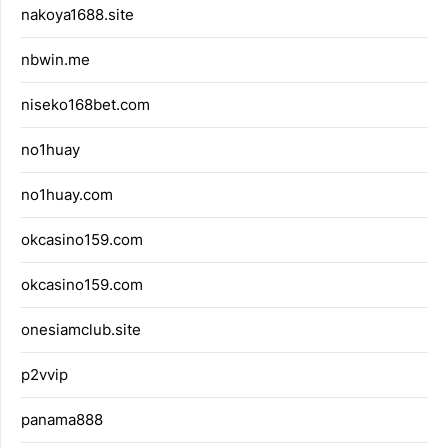
nakoya1688.site
nbwin.me
niseko168bet.com
no1huay
no1huay.com
okcasino159.com
okcasino159.com
onesiamclub.site
p2vvip
panama888