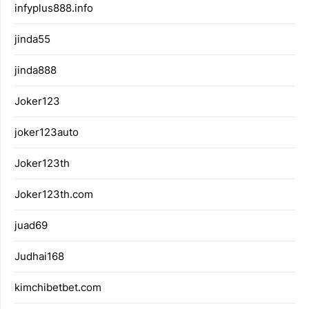
infyplus888.info
jinda55
jinda888
Joker123
joker123auto
Joker123th
Joker123th.com
juad69
Judhai168
kimchibetbet.com