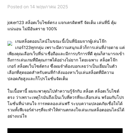
Posted on 14 พฤษภาคม 2025
joker123 สล็อตเว็บไซต์ตรง แจกเครดิตฟรี จัดเต็ม เล่นที่นี่ คุ้ม
แน่นอน ไม่มีอันตราย 100%
เกมสล็อตออนไลน์ในขณะนี้เป็นที่นิยมจากผู้เล่นโจ๊ก
เกอร์123ทุกกลุ่ม เพราะมีความสนุกแล้วก็การเล่นที่ง่ายดาย แค่
เพียงคุณเลือกเว็บที่น่าเชื่อถือและมีการบริการที่ดี คุณก็สามารถเข้า
ถึงการเล่นเกมที่มีคุณภาพได้อย่างไม่ยาก โดยเฉพาะ สล็อตโจ๊ก
เกอร์ สล็อตเว็บไซต์ตรง ซึ่งผมจำต้องบอกเลยว่าเป็นเยี่ยมในตัว
เลือกที่สุดยอดสำหรับคนที่กำลังมองหาเว็บเล่นสล็อตที่มีความ
ปลอดภัยสูงและก็โปรโมชั่นจัดเต็ม
ในเนื้อหานี้ ผมจะพาคุณไปทำความรู้จักกับ สล็อต สล็อตเว็บไซต์
ตรง ว่าเพราะเหตุไรมันถึงเป็นเว็บที่ควรที่จะเลือกเล่น พร้อมกับโปร
โมชั่นที่น่าสนใจ การทดลองเล่นฟรี ระบบความปลอดภัยเชื่อใจได้
รวมทั้งฟีเจอร์ต่างๆที่จะทำให้ท่านตกลงใจเล่นเกมสล็อตออนไลน์ได้
อย่างแน่ใจ