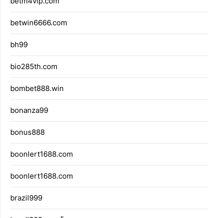
betm4vip.com
betwin6666.com
bh99
bio285th.com
bombet888.win
bonanza99
bonus888
boonlert1688.com
boonlert1688.com
brazil999