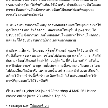
ประเภทต่างๆโดยไม่จำเป็นต้องใช้เงินจริง ช่วยเพิ่มความมั่นใจและ
ความเชื่อมั่นสำหรับเพื่อการเล่นสล็อตโจ๊กเกอร์ก่อนที่จะคุณจะ
ตกลงใจลงทุนด้วยเงินจริง
3. สัมผัสประสบการณ์ใหม่ๆ: การทดสอบเล่นเกมใหม่ๆจะช่วยทำให้
คุณไม่พลาดฟีพบร์หรือความเพลิดเพลินใหม่ๆพื้นที่ joker123 ได้
ปรับปรุงขึ้น ซึ่งการเล่นเกมใหม่ก่อนคนไหนกันทำให้ท่านไม่ตกกระ
แสและก็ได้รับประสบการณ์การเล่นที่หลากหลาย
ถ้าเกิดคุณเป็นพวกใหม่ของ สล็อตโจ๊กเกอร์ คุณจะได้รับเครดิตฟรี
ทันทีเพื่อทดลองเล่นเกมต่างๆโดยไม่ต้องลงทุน และก็สามารถสัมผัส
กับเกมสล็อตโจ๊กเกอร์ใหม่ๆได้ก่อนผู้ใดกัน นี่คือโอกาสดีสำหรับใน
การฝึกหัดความชำนาญรวมทั้งค้นหาเกมที่เหมาะสมกับตนเอง โดย
ไม่ต้องเสี่ยงกับเงินจริง เพราะฉะนั้น อย่ารอคอยช้า! ลงทะเบียนกับ
สล็อตโจ๊กเกอร์ วันนี้เพื่อรับเครดิตฟรีแล้วก็เริ่มเล่นเกมสล็อตโจ๊ก
เกอร์ที่คุณชอบใจได้โดยทันที!
เว็บตรงสล็อต joker123 joker123ths.shop 4 MAR 25 Helene
casino online joker123 แตกง่าย Top 55
ขอขอบคุณ Ref.
โจ๊กเกอร์123