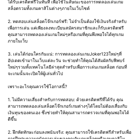
ได้รับเครดิตฟรีในทันที เพื่อใช้ในลัษณะของการทดลองเล่นเกม
สล็อตรวมทั้งเกมคาสิโนต่างๆภายในเว็บไซต์
2. ทดสอบเล่นสล็อตโจ๊กเกอร์ฟรี: ไม่จำเป็นต้องใช้เงินจริงสำหรับ
เพื่อการเล่น แค่เพียงลงทะเบียนสมัครสมาชิกและก็รับเครดิตฟรี
คุณสามารถทดลองเล่นเกมใหม่ๆหรือเกมที่คุณพึงพอใจได้ทุกเกม
ภายในเว็บ
3. เล่นได้ก่อนใครกันแน่: การทดลองเล่นเกมJoker123ใหม่ๆที่
อัปเดตเข้ามาในเว็บแต่ละวัน จะช่วยทำให้คุณได้สัมผัสกับฟีพบร์
ใหม่ๆรวมทั้งเทคโนโลยีล่าสุดสำหรับเพื่อการเล่นเกมสล็อต ก่อนที่
จะเกมนั้นจะเปิดให้ผู้เล่นทั่วไป
เพราะอะไรคุณควรใช้โอกาสนี้?
1. ไม่มีความเสี่ยงสำหรับการทดสอบ: ด้วยเครดิตฟรีที่ได้รับ คุณ
สามารถทดลองเล่นสล็อตโจ๊กเกอร์เกมต่างๆได้โดยไม่ต้องเสี่ยงกับ
เงินทุนของตนเอง ซึ่งช่วยทำให้คุณสามารถตรวจเกมที่คุณพอใจได้
ดีขึ้น
2. ฝึกหัดทักษะก่อนลงพนันจริง: คุณสามารถใช้เครดิตฟรีสำหรับเพื่อ
การฝึกฝนความถนัดการเล่นของคุณกับเกมสล็อตหรือเกมคาสิโน