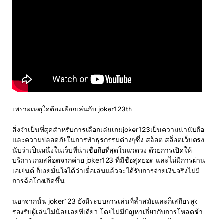
เพราะเหตุใดต้องเลือกเล่นกับ joker123th
สิ่งจำเป็นที่สุดสำหรับการเลือกเล่นเกมjoker123เป็นความน่านับถือ
และความปลอดภัยในการทำธุรกรรมต่างๆซึ่ง สล็อต สล็อตเว็บตรง
นับว่าเป็นหนึ่งในเว็บที่น่าเชื่อถือที่สุดในแวดวง ด้วยการเปิดให้
บริการเกมสล็อตจากค่าย joker123 ที่มีชื่อสุดยอด และไม่มีการผ่าน
เอเย่นต์ ก็เลยมั่นใจได้ว่าเมื่อเล่นแล้วจะได้รับการจ่ายเงินจริงไม่มี
การฉ้อโกงเกิดขึ้น
นอกจากนั้น joker123 ยังมีระบบการเล่นที่ล้ำสมัยและก็เสถียรสูง
รองรับผู้เล่นไม่น้อยเลยทีเดียว โดยไม่มีปัญหาเกี่ยวกับการโหลดช้า