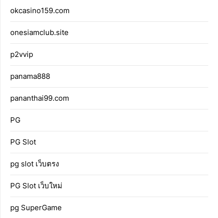
okcasino159.com
onesiamclub.site
p2vvip
panama888
pananthai99.com
PG
PG Slot
pg slot เว็บตรง
PG Slot เว็บใหม่
pg SuperGame