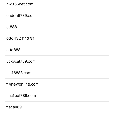
lnw365bet.com
london6789.com
lot888
lotto432 ทางเข้า
lotto888
luckycat789.com
luis16888.com
m4newonline.com
mac1bet789.com
macau69