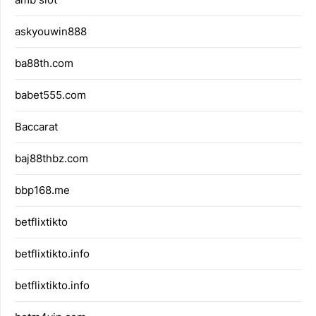
askyouwin888
ba88th.com
babet555.com
Baccarat
baj88thbz.com
bbp168.me
betflixtikto
betflixtikto.info
betflixtikto.info