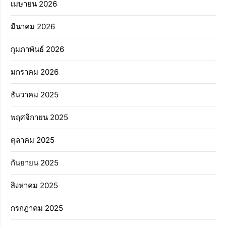
เมษายน 2026
มีนาคม 2026
กุมภาพันธ์ 2026
มกราคม 2026
ธันวาคม 2025
พฤศจิกายน 2025
ตุลาคม 2025
กันยายน 2025
สิงหาคม 2025
กรกฎาคม 2025