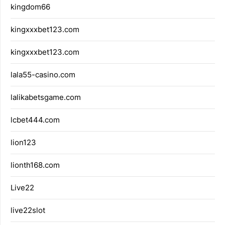
kingdom66
kingxxxbet123.com
kingxxxbet123.com
lala55-casino.com
lalikabetsgame.com
lcbet444.com
lion123
lionth168.com
Live22
live22slot