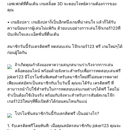
เอฟเฟกต์ที่ตื่นเต้น เกมสล็อต 3D จะตอบโจทย์ความต้องการของ
คุณ
• เกมยิงปลา: เกมยิงปลาก็เป็นอีกหนึ่งเกมที่น่าสนใจ แล้วก็ได้รับ
ความนิยมจากผู้เล่นไม่แพ้กัน ด้วยแบบอย่างการเล่นโจ๊กเกอร์123ที่
บันเทิงใจและแอ็คชั่นที่ตื่นเต้น
สมาชิกวันนี้รับเครดิตฟรี ทดสอบเล่น โจ๊กเกอร์123 ฟรี เกมใหม่ๆได้
ก่อนผู้ใดกัน
ถ้าเกิดคุณกำลังมองหาความสนุกสนานร่าเริงจากการเล่น
สล็อตออนไลน์ พร้อมด้วยจังหวะสำหรับเพื่อการทดสอบเล่นฟรี
joker123 มีโปรโมชั่นพิเศษสำหรับสมาชิกใหม่ที่ไม่สมควรพลาด!
เพียงแต่สมัครเป็นสมาชิกกับเว็บวันนี้ คุณจะได้รับ เครดิตฟรี ที่
สามารถนำไปใช้สำหรับในการทดสอบเล่นเกมต่างๆได้ฟรี โดยไม่
จำเป็นต้องใช้เงินจริง พร้อมกับจังหวะสำหรับการสัมผัสเกมโจ๊ก
เกอร์123ใหม่ๆที่พึ่งเปิดตัวได้ก่อนคนไหนกันแน่
โปรโมชั่นสมาชิกวันนี้รับเครดิตฟรี เป็นอย่างไร?
1. รับเครดิตฟรีโดยทันที: เมื่อคุณสมัครสมาชิกกับ joker123 คุณจะ