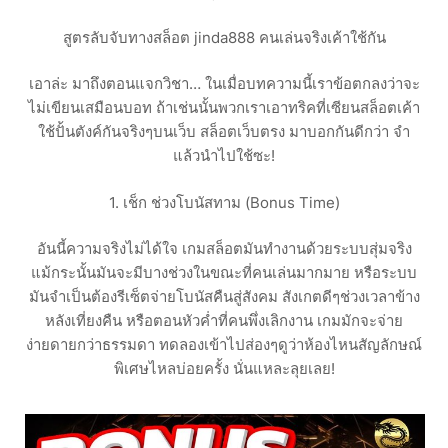
สูตรลับจับทางสล็อต jinda888 คนเล่นจริงเค้าใช้กัน
เอาล่ะ มาถึงตอนแจกวิชา… ในเมื่อบทความนี้เราข้อตกลงว่าจะ
ไม่เขียนเสมือนบอท ถ้าเช่นนั้นพวกเราเอาทริคที่เซียนสล็อตเค้า
ใช้ปั้นตังค์กันจริงๆบนเว็บ สล็อตเว็บตรง มาบอกกันดีกว่า จำ
แล้วนำไปใช้ซะ!
1. เช็ก ช่วงโบนัสทาม (Bonus Time)
อันนี้ความจริงไม่ได้ใจ เกมสล็อตมันทำงานด้วยระบบสุ่มจริง
แม้กระนั้นมันจะมีบางช่วงในขณะที่คนเล่นมากมาย หรือระบบ
มันจำเป็นต้องรีเซ็ตจ่ายโบนัสคืนสู่สังคม สังเกตดีๆช่วงเวลาข้าง
หลังเที่ยงคืน หรือตอนหัวค่ำที่คนพึ่งเลิกงาน เกมมักจะจ่าย
ง่ายดายกว่าธรรมดา ทดลองเข้าไปส่องๆดูว่าห้องไหนสัญลักษณ์
พิเศษไหลบ่อยครั้ง นั่นแหละลุยเลย!