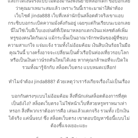
และก็ได้เงินจริงแบบไม่ต้องมานั่งฟังนิยายหลอกเด็ก ขอบอกเลย
ว่าคุณมาเหมาะสมแล้ว เพราะวันนี้เราจะมาผ่าใส้ผ่าท้อง
เว็บไซต์ jinda888 เว็บที่เหล่านักปั่นสล็อตตัวจริงเขาแอบ
กระซิบบอกระเบิดความมั่งคั่งกันอยู่ เฉยๆแต่กินเรียบนะบอกเลย
นี่ไม่ใช่เว็บผีเว็บเอเย่นต์ที่เปิดมาหลอกแดกเงินแฟลชตังค์เพิ่ม
ทรูของคนใดกันแน่ แม้กระนั้นเป็นอาณาจักรพนันของผู้ที่ชอบ
ความสาแก่ใจ แจ่มแจ้ง รวมทั้งไม่อ้อมค้อม เงินสิบเงินร้อยในมือ
คุณวันนี้ บางครั้งอาจจะเปลี่ยนเป็นตั๋วเรือบินท่องเที่ยวรอบโลก
หรือเป็นเงินดาวน์รถคันใหม่ได้เลย หากคุณกล้าพอที่จะเปิดใจ
รวมทั้งมารู้จักกับ สล็อตเว็บตรง แบบหมดเปลือก!
ทำไมจำต้อง jinda888? ด้วยเหตุว่าเรารังเกียจเรื่องไม่เป็นเรื่อง
บอกกันตรงๆแบบไม่อ้อมค้อม สิ่งที่นักเล่นสล็อตต้องการที่สุด
เป็นยังไง? สล็อตเว็บตรง ไม่ใช่หน้าเว็บที่สวยหรูหราหมาเห่า
หรอก สิ่งที่พวกเราต้องการคือ เล่นแล้วแตกจริง รวมทั้ง เบิกเงิน
ได้จริง แค่นั้นจบ! ซึ่ง สล็อตเว็บตรง เขาตอบปัญหาข้อนี้แบบไม่
ต้องชี้แจงเยอะแยะ