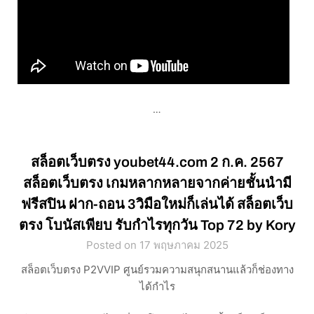
…
สล็อตเว็บตรง youbet44.com 2 ก.ค. 2567
สล็อตเว็บตรง เกมหลากหลายจากค่ายชั้นนำมี
ฟรีสปิน ฝาก-ถอน 3วิมือใหม่ก็เล่นได้ สล็อตเว็บ
ตรง โบนัสเพียบ รับกำไรทุกวัน Top 72 by Kory
Posted on 17 พฤษภาคม 2025
สล็อตเว็บตรง P2VVIP ศูนย์รวมความสนุกสนานแล้วก็ช่องทาง
ได้กำไร