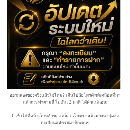
อยากลองของจริงแล้วใช่ไหม? เดินไปถือโทรศัพท์เคลื่อนที่มา
แล้วกระทำตามนี้ ไม่เกิน 2 นาที ได้ฝ่าแน่นอน:
1. เข้าไปที่หน้าเว็บหลักของ สล็อตเว็บตรง แล้วมองหาปุ่มลง
ทะเบียนสมัครสมาชิกเด่นๆ