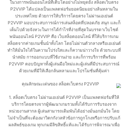
ในวงการพนันออนไลน์ที่เติบโตอย่างไม่หยุดยั้ง สล็อตเว็บตรง
P2VVIP ได้แปลงเป็นแพลตฟอร์มยอดนิยมอย่างล้นหลามใน
ประเทศไทย ด้วยการให้บริการโดยตรง ไม่ผ่านเอเย่นต์
P2VVIP มอบประสบการณ์การเล่นสล็อตที่ปลอดภัย สนุก และก็
เต็มไปด้วยจังหวะในการได้กำไรที่ง่ายที่สุดในบรรดาเว็บไซต์
พนันออนไลน์ P2VVIP คือ เว็บสล็อตออนไลน์ ที่ให้บริการเกม
สล็อตจากค่ายเกมชั้นนำทั้งโลก โดยไม่ผ่านตัวกลางหรือเอเย่นต์
ทำให้มั่นใจได้ในความโปร่งใสและก็ความน่าวางใจ ด้วยระบบที่
นำสมัย การออกแบบที่ใช้งานง่าย และก็การบริการที่พร้อม
P2VVIP ตอบปัญหาทั้งผู้เล่นมือใหม่และผู้เล่นที่มีประสบการณ์
ด้วยเกมที่มีให้เลือกล้นหลามและโปรโมชั่นที่คุ้มค่า
คุณลักษณะเด่นของ สล็อตเว็บตรง P2VVIP
1. สล็อตเว็บตรง ไม่ผ่านเอเย่นต์ P2VVIP เป็นแพลตฟอร์มที่ให้
บริการโดยตรงจากผู้พัฒนาเกมรวมทั้งได้รับการรับรองจาก
หน่วยงานสากล ผู้เล่นสามารถเดิมพันได้อย่างมั่นอกมั่นใจ โดย
ไม่จำเป็นที่จะต้องมาวิตกกังวลหัวข้อการถูกโกงหรือการปรับแก้
ผลลัพธ์ของเกม ทุกเกมมีลิขสิทธิ์แท้และได้รับการพิจารณาเพื่อ