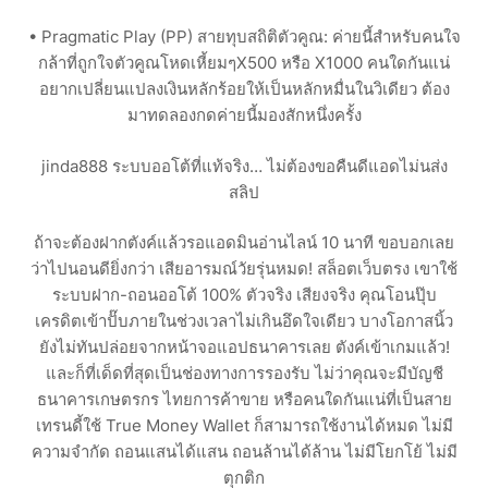
• Pragmatic Play (PP) สายทุบสถิติตัวคูณ: ค่ายนี้สำหรับคนใจ
กล้าที่ถูกใจตัวคูณโหดเหี้ยมๆX500 หรือ X1000 คนใดกันแน่
อยากเปลี่ยนแปลงเงินหลักร้อยให้เป็นหลักหมื่นในวิเดียว ต้อง
มาทดลองกดค่ายนี้มองสักหนึ่งครั้ง
jinda888 ระบบออโต้ที่แท้จริง… ไม่ต้องขอคืนดีแอดไม่นส่ง
สลิป
ถ้าจะต้องฝากตังค์แล้วรอแอดมินอ่านไลน์ 10 นาที ขอบอกเลย
ว่าไปนอนดียิ่งกว่า เสียอารมณ์วัยรุ่นหมด! สล็อตเว็บตรง เขาใช้
ระบบฝาก-ถอนออโต้ 100% ตัวจริง เสียงจริง คุณโอนปุ๊บ
เครดิตเข้าปั๊บภายในช่วงเวลาไม่เกินอึดใจเดียว บางโอกาสนิ้ว
ยังไม่ทันปล่อยจากหน้าจอแอปธนาคารเลย ตังค์เข้าเกมแล้ว!
และก็ที่เด็ดที่สุดเป็นช่องทางการรองรับ ไม่ว่าคุณจะมีบัญชี
ธนาคารเกษตรกร ไทยการค้าขาย หรือคนใดกันแน่ที่เป็นสาย
เทรนดี้ใช้ True Money Wallet ก็สามารถใช้งานได้หมด ไม่มี
ความจำกัด ถอนแสนได้แสน ถอนล้านได้ล้าน ไม่มีโยกโย้ ไม่มี
ตุกติก