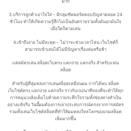
มาก
3.บริการลูกค้าเอาใจใส่ – มีกลุ่มซัพพอร์ตตอบปัญหาตลอด 24
ชั่วโมง ทำให้เกิดความรู้สึกไม่เป็นอันตรายรวมทั้งมั่นอกมั่นใจ
เมื่อใดก็ตามเล่น
4.เข้าถึงง่าย ไม่มีสะดุด – ไม่ว่าจะช่วงเวลาไหน เว็บไซต์ก็
สามารถเข้าเล่นได้ไม่มีปัญหาเรื่องล่มหรือช้า
แค่สมัครเล่น สล็อตเว็บตรง แตกง่าย แตกจริง สำหรับแฟน
สล็อต
สำหรับผู้ที่ลุ่มหลงการเล่นสล็อตเหมือนผม การได้พบ สล็อต
เว็บไซต์ตรง แตกง่าย แตกจริง ราวกับเจอนาทีทองที่จะทำให้ทุก
การหมุนวงล้อเต็มไปด้วยความระทึกใจรวมทั้งช่องทางทำเงิน
อย่างแท้จริง วันนี้ผมต้องการเล่าประสบการณ์ตรงจากการสมัคร
รวมทั้งเล่นเว็บไซต์สล็อตที่ทำให้ผมหลงใหลโลกของเกมสล็อต
เพิ่มมากขึ้น