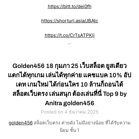
https://bitt.to/dei0fh
https://shorturl.asia/JBAtc
https://t.co/CrTsATPKlj
…
Golden456 18 กุมภา 25 เว็บสล็อต ยูสเดียว
แตกได้ทุกเกม เล่นได้ทุกค่าย แคชแบค 10% อัป
เดท เกมใหม่ ได้ก่อนใคร 10 ล้านก็ถอนได้
สล็อตเว็บตรง เล่นสนุก ต้องเล่นที่นี่ Top 9 by
Anitra golden456
Posted on 4 ธันวาคม 2025
golden456
สล็อตเว็บตรง ค่ายดัง ไม่มีอย่างน้อย ที่ได้รับความ
นิยม ชั้น 1