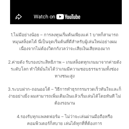
1.ไม่มีอย่างน้อย – การลงทุนเริ่มต้นเพียงแค่ 1 บาทก็สามารถ
หมุนสล็อตได้ นี่เป็นจุดเริ่มต้นที่ดีสำหรับผู้เล่นใหม่อย่างผม
เนื่องจากไม่ต้องวิตกกังวลว่าจะเสียเงินเสียทองมาก
2.ค่ายดัง รับรองประสิทธิภาพ – เกมสล็อตทุกเกมมาจากค่ายดัง
ระดับโลก ทำให้มั่นใจได้ว่าเกมมีความชอบธรรมรวมทั้งช่อง
ทางชนะสูง
3.ระบบฝาก-ถอนออโต้ – วิธีการทำธุรกรรมรวดเร็วทันใจและก็
ง่ายอย่างยิ่ง ผมสามารถเพิ่มเติมเงินแล้วเริ่มเล่นได้โดยทันที ไม่
ต้องรอนาน
4.รองรับทุกแพลตฟอร์ม – ไม่ว่าจะเล่นผ่านมือถือหรือ
คอมพิวเตอร์ก็สบาย เล่นได้ทุกที่ที่ต้องการ