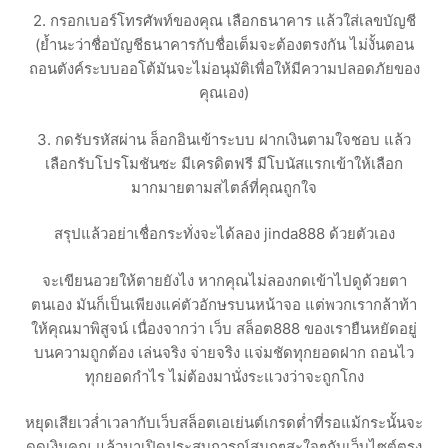
2. กรอกเบอร์โทรศัพท์ของคุณ เลือกธนาคาร แล้วใส่เลขบัญชี
(ย้ำนะว่าชื่อบัญชีธนาคารกับชื่อเต็มจะต้องตรงกัน ไม่งั้นตอน
ถอนตังค์ระบบออโต้มันจะไม่อนุมัติเพื่อให้มีความปลอดภัยของ
คุณเอง)
3. กดรับรหัสผ่าน ล็อกอินเข้าระบบ ฝากเงินตามใจชอบ แล้ว
เลือกรับโปรโมชันซะ มีเครดิตฟรี มีโบนัสแรกเข้าให้เลือก
มากมายตามสไตล์ที่คุณถูกใจ
สรุปแล้วอย่าเชื่อกระทั่งจะได้ลอง jinda888 ด้วยตัวเอง
จะเขียนอวยให้ตายยังไง หากคุณไม่ลองกดเข้าไปดูด้วยตา
ตนเอง มันก็เป็นเพียงแค่ตัวอักษรบนหน้าจอ แต่พวกเรากล้าท้า
ให้คุณมาพิสูจน์ เนื่องจากว่า เว็บ สล็อต888 ของเรายืนหยัดอยู่
บนความถูกต้อง เล่นจริง จ่ายจริง แจ่มชัดทุกยอดฝาก ถอนไว
ทุกยอดกำไร ไม่ต้องมานั่งระแวงว่าจะถูกโกง
หยุดเสียเวล่ำเวลากับเว็บสล็อตเอเย่นต์เกรดต่ำที่รอแม้กระนั้นจะ
ดูดเงินคุณ แล้วมาเปิดประสบการณ์สนุกๆสะใจๆกับเว็บไซต์ตรง