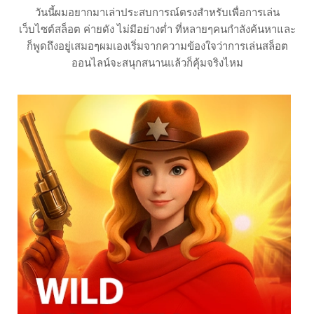
วันนี้ผมอยากมาเล่าประสบการณ์ตรงสำหรับเพื่อการเล่น
เว็บไซต์สล็อต ค่ายดัง ไม่มีอย่างต่ำ ที่หลายๆคนกำลังค้นหาและ
ก็พูดถึงอยู่เสมอๆผมเองเริ่มจากความข้องใจว่าการเล่นสล็อต
ออนไลน์จะสนุกสนานแล้วก็คุ้มจริงไหม