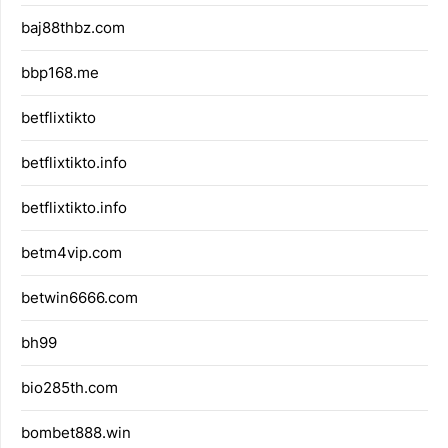
baj88thbz.com
bbp168.me
betflixtikto
betflixtikto.info
betflixtikto.info
betm4vip.com
betwin6666.com
bh99
bio285th.com
bombet888.win