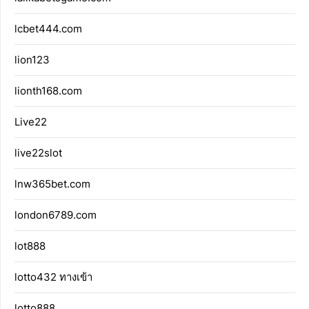
lcbet444.com
lion123
lionth168.com
Live22
live22slot
lnw365bet.com
london6789.com
lot888
lotto432 ทางเข้า
lotto888