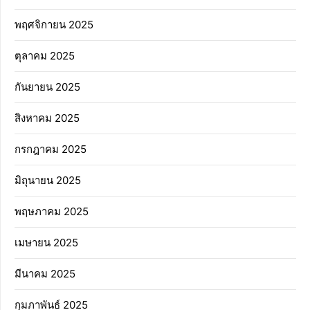
พฤศจิกายน 2025
ตุลาคม 2025
กันยายน 2025
สิงหาคม 2025
กรกฎาคม 2025
มิถุนายน 2025
พฤษภาคม 2025
เมษายน 2025
มีนาคม 2025
กุมภาพันธ์ 2025