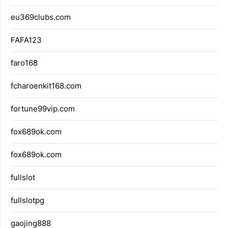
eu369clubs.com
FAFA123
faro168
fcharoenkit168.com
fortune99vip.com
fox689ok.com
fox689ok.com
fullslot
fullslotpg
gaojing888