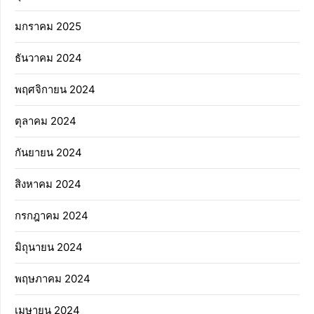
มกราคม 2025
ธันวาคม 2024
พฤศจิกายน 2024
ตุลาคม 2024
กันยายน 2024
สิงหาคม 2024
กรกฎาคม 2024
มิถุนายน 2024
พฤษภาคม 2024
เมษายน 2024