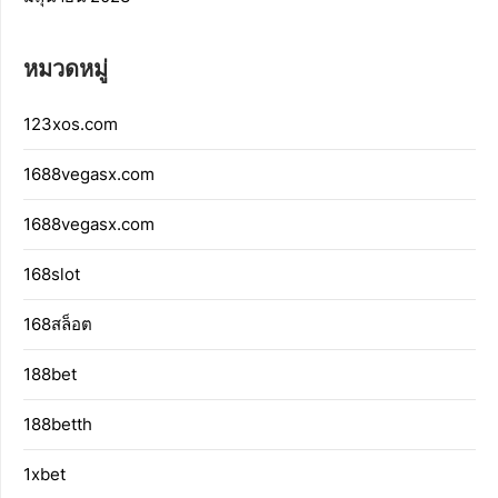
หมวดหมู่
123xos.com
1688vegasx.com
1688vegasx.com
168slot
168สล็อต
188bet
188betth
1xbet