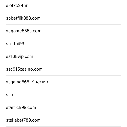
slotxo24hr
spbetflik888.com
sqgame555s.com
sretthi99
ss168vip.com
ssc915casino.com
ssgame666 เข้าสู่ระบบ
ssru
starrich99.com
stellabet789.com