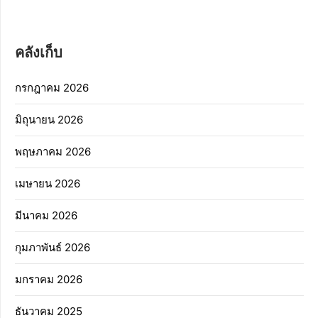
คลังเก็บ
กรกฎาคม 2026
มิถุนายน 2026
พฤษภาคม 2026
เมษายน 2026
มีนาคม 2026
กุมภาพันธ์ 2026
มกราคม 2026
ธันวาคม 2025