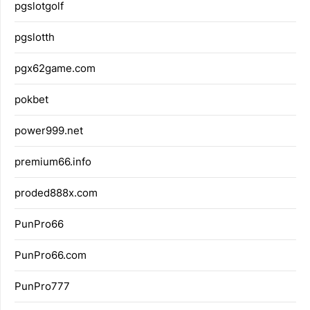
pgslotgolf
pgslotth
pgx62game.com
pokbet
power999.net
premium66.info
proded888x.com
PunPro66
PunPro66.com
PunPro777