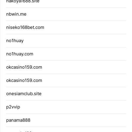
nakoya1688.site
nbwin.me
niseko168bet.com
no1huay
no1huay.com
okcasino159.com
okcasino159.com
onesiamclub.site
p2vvip
panama888