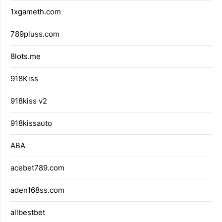
1xgameth.com
789pluss.com
8lots.me
918Kiss
918kiss v2
918kissauto
ABA
acebet789.com
aden168ss.com
allbestbet