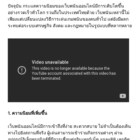
ปัจจุบัน กระแสความนิยมของเว็บพนันออนไลน์มีการเติบโตขึ้น
อย่างรวดเร็วทั่วโลก รวมถึงในประเทศไทยด้วย เว็บพนันเหล่านี้ไม่
เพียงแต่เปลี่ยนแปลงวิธีการเล่นเกมพนันของคนทั่วไป แต่ยังมีผลก
ระทบต่อระบบเศรษฐกิจ สังคม และกฎหมายในรูปแบบที่หลากหลาย
1. ความนิยมที่เพิ่มขึ้น
เว็บพนันออนไลน์มีการเข้าถึงที่ง่าย สะดวกสบาย ไม่จำเป็นต้องเดิน
ทางไปยังสถานที่จริง ผู้เล่นสามารถเข้าร่วมกิจกรรมต่างๆ ผ่าน
อุปกรณ์อิเล็กทรอนิกส์ที่มีการเชื่อมต่ออินเทอร์เน็ต
xpay88 เครดิต