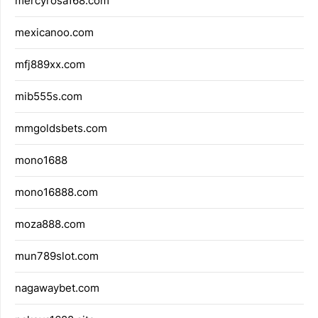
mercyrosa168.com
mexicanoo.com
mfj889xx.com
mib555s.com
mmgoldsbets.com
mono1688
mono16888.com
moza888.com
mun789slot.com
nagawaybet.com