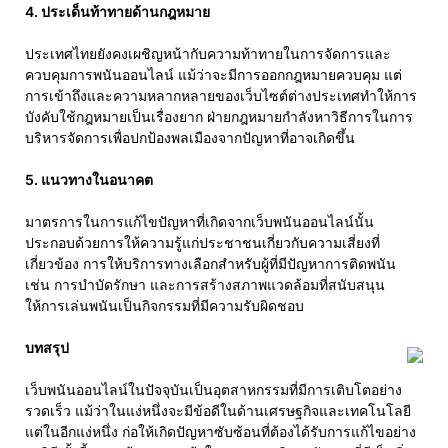
4. ประเด็นท้าทายด้านกฎหมาย
ประเทศไทยยังคงเผชิญหน้ากับความท้าทายในการจัดการและ
ควบคุมการพนันออนไลน์ แม้ว่าจะมีการออกกฎหมายควบคุม แต่
การเข้าถึงและความหลากหลายของเว็บไซต์ต่างประเทศทำให้การ
บังคับใช้กฎหมายเป็นเรื่องยาก ฝ่ายกฎหมายกำลังหาวิธีการในการ
บริหารจัดการเพื่อปกป้องพลเมืองจากปัญหาที่อาจเกิดขึ้น
5. แนวทางในอนาคต
มาตรการในการแก้ไขปัญหาที่เกิดจากเว็บพนันออนไลน์นั้น
ประกอบด้วยการให้ความรู้แก่ประชาชนเกี่ยวกับความเสี่ยงที่
เกี่ยวข้อง การให้บริการทางเลือกสำหรับผู้ที่มีปัญหาการติดพนัน
เช่น การบำบัดรักษา และการสร้างสภาพแวดล้อมที่สนับสนุน
ให้การเล่นพนันเป็นกิจกรรมที่มีความรับผิดชอบ
บทสรุป
เว็บพนันออนไลน์ในปัจจุบันเป็นอุตสาหกรรมที่มีการเติบโตอย่าง
รวดเร็ว แม้ว่าในแง่หนึ่งจะมีข้อดีในด้านเศรษฐกิจและเทคโนโลยี
แต่ในอีกแง่หนึ่ง ก่อให้เกิดปัญหาซับซ้อนที่ต้องได้รับการแก้ไขอย่าง