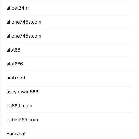
allbet24hr
allone745s.com
allone745s.com
alot66
alot666
amb slot
askyouwin888
ba88th.com
babet555.com
Baccarat