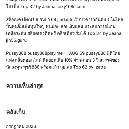
โปรปั๊บ Top 32 by Janina sexy168c.com
สล็อตเครดิตฟรี 9 กันยา 69 jinda55 เว็บบาคาร่าอันดับ 1 ในไทย
ปั้นทุนจิ๋มเป็นทุนใหญ่ ทุนน้อย สอยเงินแสน ประสบการณ์เกม
เหนือระดับ สล็อตเครดิตฟรี คลิกเดียวเริ่มได้ Top 34 by Jeana
jin55.guru
Pussy888 pussy888play.me 11 AUG 69 pussy888 มิติใหม่
แห่ง สล็อตออนไลน์ คืนยอดเสีย 10% ฝาก-ถอน 3 วิ สวรรค์ของ
นักลงทุน พุซซี่888 พร้อมแล้ว ลุยเลย Top 62 by Izetta
ความเห็นล่าสุด
คลังเก็บ
กรกฎาคม 2026