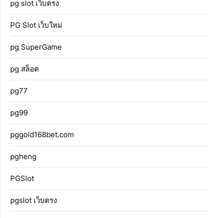
pg slot เว็บตรง
PG Slot เว็บใหม่
pg SuperGame
pg สล็อต
pg77
pg99
pggold168bet.com
pgheng
PGSlot
pgslot เว็บตรง