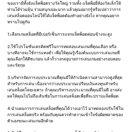
ของเรามีทั้งยังแจ็คพ็อตรางวัลใหญ่ รวมทั้ง แจ็คพ็อยี่ห้องวัลเล็กให้
ท่านได้ร่วมลุ้น ร่วมสนุกเยอะมาก แล้วคุณอยากรู้หรือเปล่าว่าการ
เล่นสล็อตออนไลน์ให้ได้แจ็คพ็อตต้องทำอย่างยังไง หากคุณอยาก
ทราบไปดูกัน
1.เลือกเกมสล็อตที่มีเปอร์เซ็นการแจกแจ็คพ็อตค่อนข้างจะสูง
2.ใช้โปรโมชั่นเครดิตฟรีในการทดสอบเล่นเกมที่คุณเลือก หรือ
บางทีอาจจะใช้การแทงต่ำ เพื่อให้คุณรู้เรื่องต้นแบบการเล่นเกมที่
คุณเลือกให้ดีซะก่อน แล้วก็วางกลอุบายการเล่นเกมอย่างรอบคอบ
และรัดกุม
3.บริหารจัดการงบประมาณที่คุณมีให้กำเนิดความสามารถสูงที่สุด
สำหรับการเล่น เนื่องจากว่างบประมาณเปรียบเงินลงทุนสำหรับ
เล่นสล็อตโดยเฉพาะ ถ้าคุณบริหารงบประมาณที่คุณมีไม่ดี อาจส่ง
ผลให้คุณไปไม่ถึงเส้นชัยในการเล่นสล็อตเพื่อที่จะปราบแจ็คพ็อต
4.นำแผนการการเล่นสล็อตที่คุณได้วางเอาไว้ มาทดลองปรับใช้ใน
การเล่นสล็อตจริง พร้อมกับคุณควรทำความเข้าใจข้อผิดพลาดของ
ตัวเองขณะเล่นเกมอีกด้วย