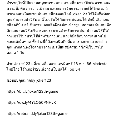
สำราญใจที่ให้ความสนุกสนาน และ เกมสล็อตช่วยฝึกหัดความถนัด
ความนึกคิด การวางเป้าหมายและการจัดการอารมณ์ได้อีกด้วย ถ้า
หากคุณสนใจอยากเล่นเกมสล็อตออนไลน์ joker123 ให้ได้แจ็คพ็อต
คุณสามารถนำวิธีพวกนี้ไปปรับใช้กับการเล่นเกมได้ ดังนี้ เลือกเกม
สล็อตที่มีเปอร์เซ็นการแจกแจ็คพ็อตค่อนข้างสูง, ทดสอบเล่นเกมเพื่อ
คิดแผนยุทธวิธี,บริหารงบประมาณสำหรับการเล่น, นำยุทธวิธีที่ได้
วางเอาไว้มาปรับใช้สำหรับการเล่น และก็มีสติกับการเล่นเกมไม่
ยอมแพ้เด็ดขาด ทั้งปวงนี้ก็คือเทคนิคดีๆที่พวกเราอยากเอามาฝาก
คุณ หากคุณพอใจสามารถลงทะเบียนสมัครสมาชิกที่เว็บเราได้
ตลอด 1 วัน
ค่าย Joker123 สล็อต สล็อตแจกเครดิตฟรี 18 พ.ย. 66 Modesta
ไม่มีโกง โจ๊กเกอร์123เลือกรับโบนัสได้ Top 54
ขอขอบคุณมากby
joker123
https://bit.ly/joker123th-game
https://ow.ly/4YLO50PNHvX
https://rebrand.ly/joker123th-game