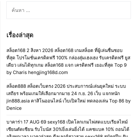
ค้นหา
สำหรับ:
เรื่องล่าสุด
สล็อต168 2 สิงหา 2026 สล็อต168 เกมสล็อต ที่ผู้เล่นชื่นชอบ
ที่สุด โปรโมชั่นเครดิตฟรี 100% กล่องสุ่มเฮงเฮง รับเครดิตฟรี ยูส
เดียว เล่นได้ทุกเกม สล็อต168 แจก เครดิตฟรี เยอะที่สุด Top 9
by Charis hengjing168d.com
สล็อต888 สล็อตเว็บตรง 2026 ประสบการณ์เล่นยุคใหม่ ระบบ
เสถียร พร้อมเกมให้เลือกมากมาย 24 ก.ย. 26 เว็บ แจกหนัก
jin888.asia คาสิโนออนไลน์ เว็บเปิดใหม่ ทดลองเล่น Top 86 by
Denice
บาคาร่า 17 AUG 69 sexy168 เปิดโลกเกมไพ่สดแบบเรียลไทม์
เซียนตัดเซียน รับโบนัส 30%ยิ่งเล่นยิ่งได้ แคชแบค 10% ถอนได้
จริงทุกเวลา บาคาร่าสด ดีลเลอร์สาวสวย sexy168 สมัครปุ๊บ รับ