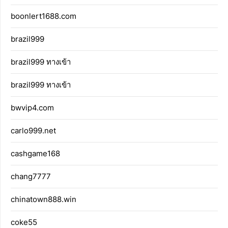
boonlert1688.com
brazil999
brazil999 ทางเข้า
brazil999 ทางเข้า
bwvip4.com
carlo999.net
cashgame168
chang7777
chinatown888.win
coke55