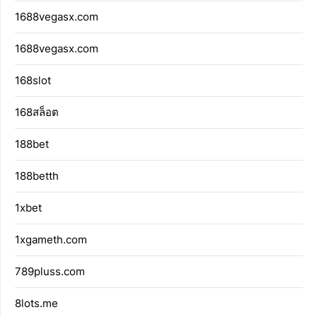
1688vegasx.com
1688vegasx.com
168slot
168สล็อต
188bet
188betth
1xbet
1xgameth.com
789pluss.com
8lots.me