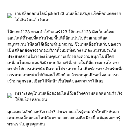
เกมสล็อตออนไลน์ joker123 เกมสล็อตสนุก แจ็คพ็อตแตกง่าย
ได้เงินวันแล้ววันเล่า
โจ๊กเกอร์123 ทางเข้าโจ๊กเกอร์123 โจ๊กเกอร์123 คือเว็บสล็อต
ออนไลน์ที่ใหญ่ที่สุดในไทย พื้นที่นี้อัดแน่นไปด้วยเกมสล็อต
สนุกสนาน ให้คุณได้เลือกเล่นมากมาย ซึ่งเกมสล็อตในเว็บของเรา
เป็นสล็อตส่งตรงจากอเมริกาทั้งหมดทั้งปวง แต่ละเกมรับประกัน
ประสิทธิภาพไม่ว่าจะเป็นคุณภาพเรื่องของความสนุก ไม่มีใคร
เหมือนในเกม แถมยังมีระบบอัลกอริทื่อข้างในที่มีความตรงไปตรง
มา ทำให้การเล่นพนันมีความโปร่งสบายใส เพิ่มช่องทางสำหรับเพื่อ
การชนะเกมพนันให้กับคุณได้อีกด้วย ถ้าหากคุณพึงพอใจสามารถ
เข้ามาดูกรยละเอียดได้ที่หน้าเว็บไซต์ของพวกเราได้เลย
เพราะเหตุใดเกมสล็อตออนไลน์ถึงสร้างความสนุกสนานร่าเริง
ให้กับใครหลายคน
คุณเคยสงสัยบ้างหรือเปล่า? ว่าเพราะอะไรผู้คนสมัยใหม่ถึงหันมา
เล่นเกมสล็อตออนไลน์กันมากมายก่ายกองถึงเพียงนี้ แม้คุณอยากรู้
พวกเราไปดูเหตุผลกัน