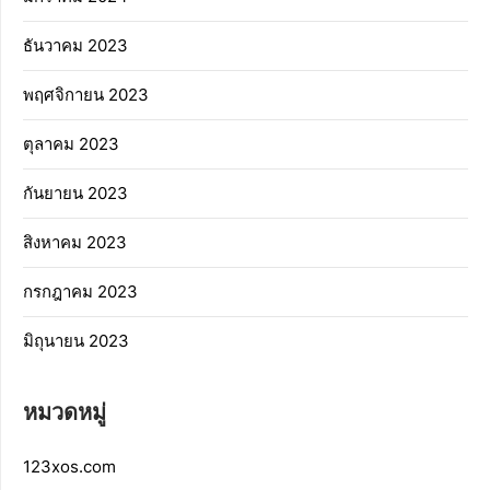
ธันวาคม 2023
พฤศจิกายน 2023
ตุลาคม 2023
กันยายน 2023
สิงหาคม 2023
กรกฎาคม 2023
มิถุนายน 2023
หมวดหมู่
123xos.com