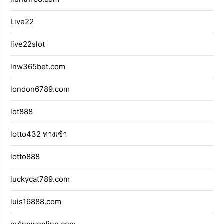
Live22
live22slot
lnw365bet.com
london6789.com
lot888
lotto432 ทางเข้า
lotto888
luckycat789.com
luis16888.com