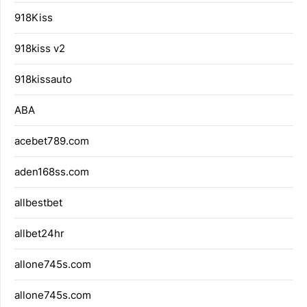
918Kiss
918kiss v2
918kissauto
ABA
acebet789.com
aden168ss.com
allbestbet
allbet24hr
allone745s.com
allone745s.com