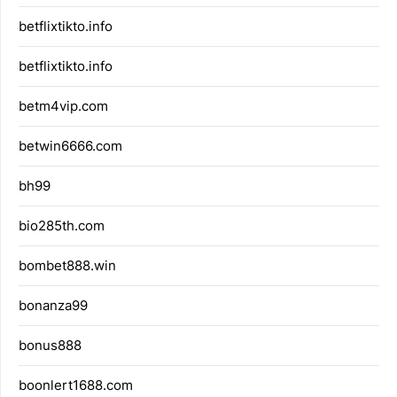
betflixtikto.info
betflixtikto.info
betm4vip.com
betwin6666.com
bh99
bio285th.com
bombet888.win
bonanza99
bonus888
boonlert1688.com