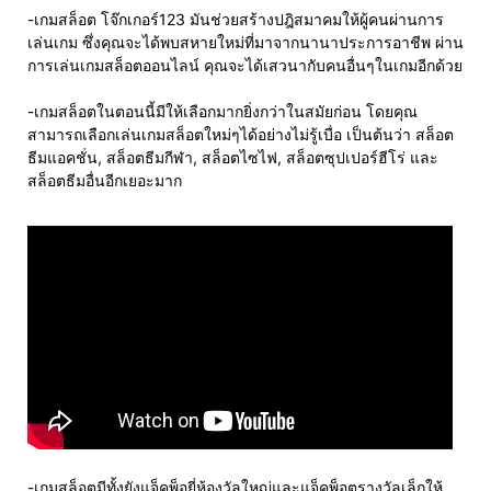
-เกมสล็อต โจ๊กเกอร์123 มันช่วยสร้างปฎิสมาคมให้ผู้คนผ่านการ
เล่นเกม ซึ่งคุณจะได้พบสหายใหม่ที่มาจากนานาประการอาชีพ ผ่าน
การเล่นเกมสล็อตออนไลน์ คุณจะได้เสวนากับคนอื่นๆในเกมอีกด้วย
-เกมสล็อตในตอนนี้มีให้เลือกมากยิ่งกว่าในสมัยก่อน โดยคุณ
สามารถเลือกเล่นเกมสล็อตใหม่ๆได้อย่างไม่รู้เบื่อ เป็นต้นว่า สล็อต
ธีมแอคชั่น, สล็อตธีมกีฬา, สล็อตไซไฟ, สล็อตซุปเปอร์ฮีโร่ และ
สล็อตธีมอื่นอีกเยอะมาก
-เกมสล็อตมีทั้งยังแจ็คพ็อยี่ห้องวัลใหญ่และแจ็คพ็อตรางวัลเล็กให้