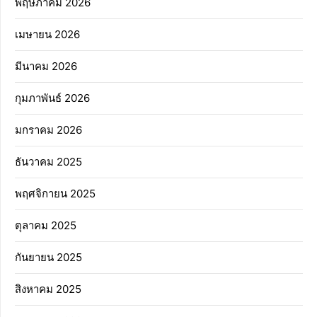
พฤษภาคม 2026
เมษายน 2026
มีนาคม 2026
กุมภาพันธ์ 2026
มกราคม 2026
ธันวาคม 2025
พฤศจิกายน 2025
ตุลาคม 2025
กันยายน 2025
สิงหาคม 2025