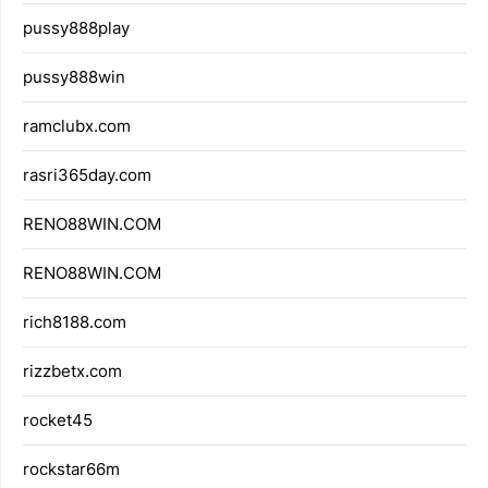
pussy888play
pussy888win
ramclubx.com
rasri365day.com
RENO88WIN.COM
RENO88WIN.COM
rich8188.com
rizzbetx.com
rocket45
rockstar66m