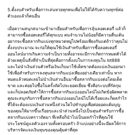
5.ตั้งงบสำหรับเพื่อการเล่นหวยทุกหนเพื่อไม่ให้ได้รับความทุกข์ต่อ
ตัวเองแล้วก็คนอื่น
เมื่อความสนุกสนานเข้ามาเยี่ยมสำหรับเพื่อการลุ้นลอตเตอรี่ แล้วก็
สามารถซื้อลอตเตอรี่ได้ทุกแบบ คนจำนวนไม่น้อยก็มีความตื่นเต้น
อยากจะซื้อสลากกินแบ่งทุกหมวดหมู่ไปพร้อมเพียงกันแต่ถ้าว่าคุณไม่
ตั้งงบประมาณ จะก่อให้คุณใช้เงินสำหรับเพื่อการซื้อลอตเตอรี่
ออนไลน์มากเกินความจำเป็นรวมทั้งอาจจะมีการเกิดการหมดตัวได้
ด้วยเหตุนั้นสิ่งที่จำเป็นที่สุดคือการตั้งงบในการลงทุนใน lot888
และไม่นำเงินส่วนตัวหรือเงินเก็บมาใช้เด็ดขาดต้องแบ่งเงินออกมา
ใช้เพื่อสำหรับการลงทุนสลากกินแบ่งเพียงอย่างเดียวเท่านั้น หาก
หมดแล้วหมดเลยไม่นำเงินส่วนอื่นมาซื้อสลากกินแบ่งต่อโดยเด็ด
ขาด และค่อยไปซื้อในครั้งถัดไปจะยอดเยี่ยม ซึ่งคือระบบที่รัดกุม
และก็ปลอดภัยทำให้การซื้อสลากกินแบ่งออนไลน์ไม่เกิดข้อผิดพลาด
คุณจะสนุกกับการซื้อสลากกินแบ่งออนไลน์ไปได้เรื่อยและก็ผลกำไร
ที่ได้จะต้องแบ่งเงินส่วนหนึ่งส่วนใดไปทำบุญเพื่อต่อยอดแต้มบุญ
ของคุณให้มากขึ้นเรื่อยๆและนำส่วนหนึ่งไปเป็นทุนสำหรับการซื้อ
สลากกินแบ่งคราวถัดมา ที่เหลือก็นำไปเป็นผลกำไรที่คุณใช้
ประโยชน์ดูแลตัวเองรวมทั้งครอบครัว ถ้าแบ่งอย่างนี้จะมีผลให้การ
บริหารจัดแจงเงินทุนของคุณคุ้มค่าที่สุด