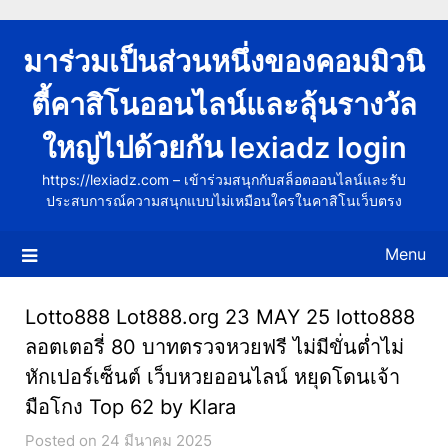
Skip
to
มาร่วมเป็นส่วนหนึ่งของคอมมิวนิ
content
ตี้คาสิโนออนไลน์และลุ้นรางวัล
ใหญ่ไปด้วยกัน lexiadz login
https://lexiadz.com – เข้าร่วมสนุกกับสล็อตออนไลน์และรับ
ประสบการณ์ความสนุกแบบไม่เหมือนใครในคาสิโนเว็บตรง
Menu
Lotto888 Lot888.org 23 MAY 25 lotto888
ลอตเตอรี่ 80 บาทตรวจหวยฟรี ไม่มีขั่นต่ำไม่
หักเปอร์เซ็นต์ เว็บหวยออนไลน์ หยุดโดนเจ้า
มือโกง Top 62 by Klara
Posted on 24 มีนาคม 2025