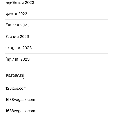
พฤศจิกายน 2023
ตุลาคม 2023
กันยายน 2023
สิงหาคม 2023
กรกฎาคม 2023
มิถุนายน 2023
หมวดหมู่
123xos.com
1688vegasx.com
1688vegasx.com