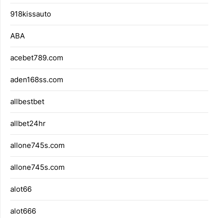
918kissauto
ABA
acebet789.com
aden168ss.com
allbestbet
allbet24hr
allone745s.com
allone745s.com
alot66
alot666