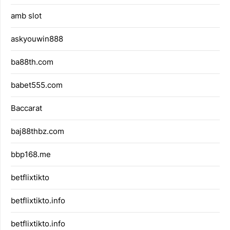
amb slot
askyouwin888
ba88th.com
babet555.com
Baccarat
baj88thbz.com
bbp168.me
betflixtikto
betflixtikto.info
betflixtikto.info