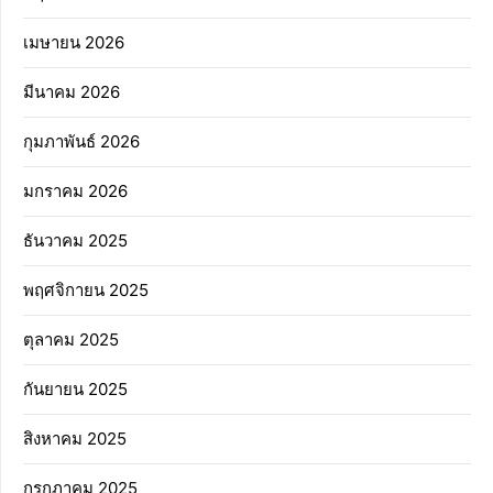
เมษายน 2026
มีนาคม 2026
กุมภาพันธ์ 2026
มกราคม 2026
ธันวาคม 2025
พฤศจิกายน 2025
ตุลาคม 2025
กันยายน 2025
สิงหาคม 2025
กรกฎาคม 2025