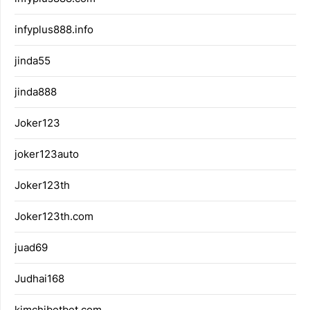
infyplus888.info
jinda55
jinda888
Joker123
joker123auto
Joker123th
Joker123th.com
juad69
Judhai168
kimchibetbet.com