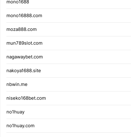
mono1688
mono16888.com
moza888.com
mun789slot.com
nagawaybet.com
nakoya1688.site
nbwin.me
niseko168bet.com
no1huay
no1huay.com