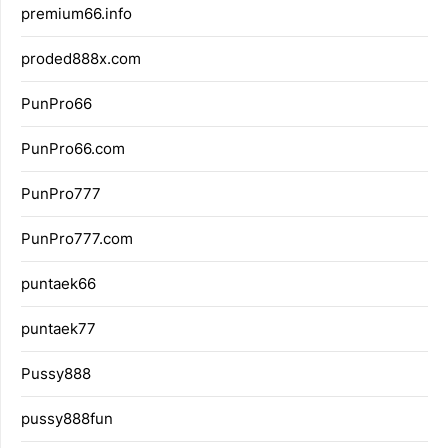
premium66.info
proded888x.com
PunPro66
PunPro66.com
PunPro777
PunPro777.com
puntaek66
puntaek77
Pussy888
pussy888fun