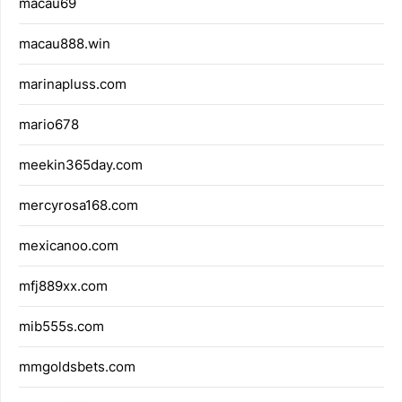
macau69
macau888.win
marinapluss.com
mario678
meekin365day.com
mercyrosa168.com
mexicanoo.com
mfj889xx.com
mib555s.com
mmgoldsbets.com