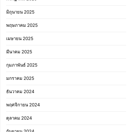
มิถุนายน 2025
พฤษภาคม 2025
เมษายน 2025
มีนาคม 2025
กุมภาพันธ์ 2025
มกราคม 2025
ธันวาคม 2024
พฤศจิกายน 2024
ตุลาคม 2024
กันยายน 2024