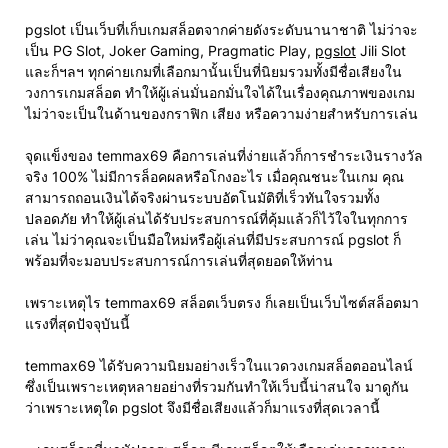
pgslot เป็นเว็บที่เก็บเกมสล็อตจากค่ายดังระดับนานาชาติ ไม่ว่าจะ
เป็น PG Slot, Joker Gaming, Pragmatic Play,
pgslot
Jili Slot
และก็ฯลฯ ทุกค่ายเกมที่เลือกมานั้นเป็นที่นิยมรวมทั้งมีชื่อเสียงใน
วงการเกมสล็อต ทำให้ผู้เล่นมั่นอกมั่นใจได้ในเรื่องคุณภาพของเกม
ไม่ว่าจะเป็นในด้านของกราฟิก เสียง หรือความง่ายสำหรับการเล่น
จุดแข็งของ temmax69 คือการเล่นที่ง่ายแล้วก็การชำระเงินรางวัล
จริง 100% ไม่มีการล็อคผลหรือโกงอะไร เมื่อคุณชนะในเกม คุณ
สามารถถอนเงินได้จริงผ่านระบบอัตโนมัติที่เร็วทันใจรวมทั้ง
ปลอดภัย ทำให้ผู้เล่นได้รับประสบการณ์ที่คุ้มแล้วก็ไว้ใจในทุกการ
เล่น ไม่ว่าคุณจะเป็นมือใหม่หรือผู้เล่นที่มีประสบการณ์ pgslot ก็
พร้อมที่จะมอบประสบการณ์การเล่นที่สุดยอดให้ท่าน
เพราะเหตุไร temmax69 สล็อตเว็บตรง ก็เลยเป็นเว็บไซต์สล็อตมา
แรงที่สุดปัจจุบันนี้
temmax69 ได้รับความนิยมอย่างเร็วในแวดวงเกมสล็อตออนไลน์
ซึ่งเป็นเพราะเหตุหลายอย่างที่รวมกันทำให้เว็บนี้น่าสนใจ มาดูกัน
ว่าเพราะเหตุใด pgslot จึงมีชื่อเสียงแล้วก็มาแรงที่สุดเวลานี้