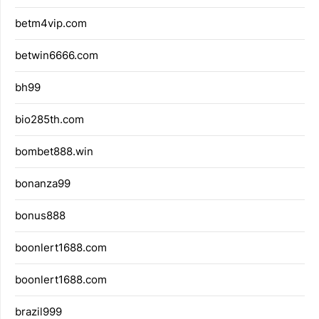
betm4vip.com
betwin6666.com
bh99
bio285th.com
bombet888.win
bonanza99
bonus888
boonlert1688.com
boonlert1688.com
brazil999