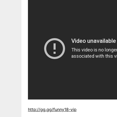
http://gg.gg/funny18-vip