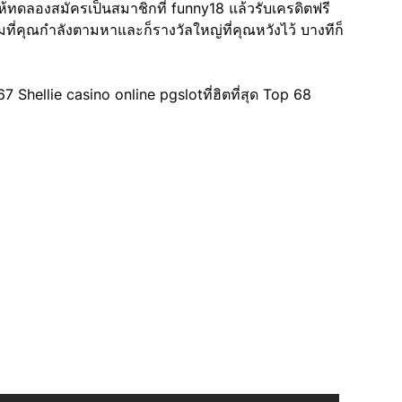
้ทดลองสมัครเป็นสมาชิกที่ funny18 แล้วรับเครดิตฟรี
มที่คุณกำลังตามหาและก็รางวัลใหญ่ที่คุณหวังไว้ บางทีก็
7 Shellie casino online pgslotที่ฮิตที่สุด Top 68