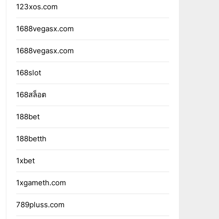
123xos.com
1688vegasx.com
1688vegasx.com
168slot
168สล็อต
188bet
188betth
1xbet
1xgameth.com
789pluss.com