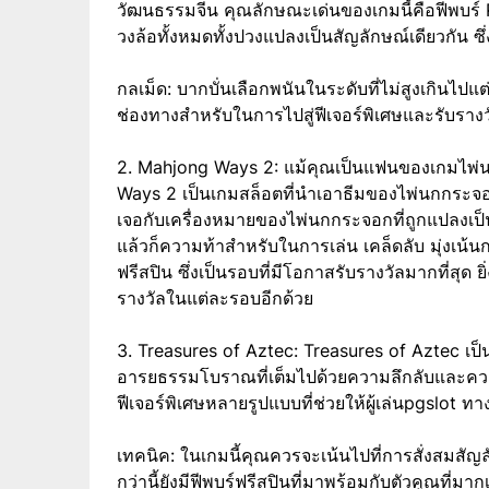
วัฒนธรรมจีน คุณลักษณะเด่นของเกมนี้คือฟีพบร์ R
วงล้อทั้งหมดทั้งปวงแปลงเป็นสัญลักษณ์เดียวกัน 
กลเม็ด: บากบั่นเลือกพนันในระดับที่ไม่สูงเกินไปแต่
ช่องทางสำหรับในการไปสู่ฟีเจอร์พิเศษและรับราง
2. Mahjong Ways 2: แม้คุณเป็นแฟนของเกมไพ่
Ways 2 เป็นเกมสล็อตที่นำเอาธีมของไพ่นกกระ
เจอกับเครื่องหมายของไพ่นกกระจอกที่ถูกแปลงเป็
แล้วก็ความท้าสำหรับในการเล่น เคล็ดลับ มุ่งเน้นก
ฟรีสปิน ซึ่งเป็นรอบที่มีโอกาสรับรางวัลมากที่สุด ยิ่ง
รางวัลในแต่ละรอบอีกด้วย
3. Treasures of Aztec: Treasures of Aztec เป็
อารยธรรมโบราณที่เต็มไปด้วยความลึกลับและความร
ฟีเจอร์พิเศษหลายรูปแบบที่ช่วยให้ผู้เล่นpgslot 
เทคนิค: ในเกมนี้คุณควรจะเน้นไปที่การสั่งสมสัญลั
กว่านี้ยังมีฟีพบร์ฟรีสปินที่มาพร้อมกับตัวคูณที่ม