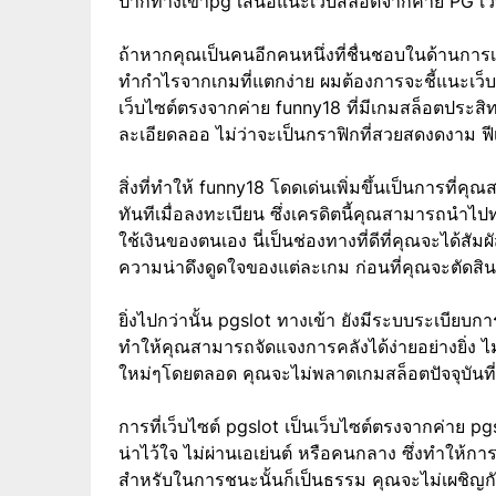
ปากทางเข้าpg เสนอแนะเว็บสล็อตจากค่าย PG เว็
ถ้าหากคุณเป็นคนอีกคนหนึ่งที่ชื่นชอบในด้านการ
ทำกำไรจากเกมที่แตกง่าย ผมต้องการจะชี้แนะเว็บ pg
เว็บไซต์ตรงจากค่าย funny18 ที่มีเกมสล็อตประส
ละเอียดลออ ไม่ว่าจะเป็นกราฟิกที่สวยสดงดงาม ฟีเจอ
สิ่งที่ทำให้ funny18 โดดเด่นเพิ่มขึ้นเป็นการที่
ทันทีเมื่อลงทะเบียน ซึ่งเครดิตนี้คุณสามารถนำไ
ใช้เงินของตนเอง นี่เป็นช่องทางที่ดีที่คุณจะได้ส
ความน่าดึงดูดใจของแต่ละเกม ก่อนที่คุณจะตัดสิน
ยิ่งไปกว่านั้น pgslot ทางเข้า ยังมีระบบระเบียบ
ทำให้คุณสามารถจัดแจงการคลังได้ง่ายอย่างยิ่ง ไม่
ใหม่ๆโดยตลอด คุณจะไม่พลาดเกมสล็อตปัจจุบันที่
การที่เว็บไซต์ pgslot เป็นเว็บไซต์ตรงจากค่าย pgs
น่าไว้ใจ ไม่ผ่านเอเย่นต์ หรือคนกลาง ซึ่งทำให้ก
สำหรับในการชนะนั้นก็เป็นธรรม คุณจะไม่เผชิญกั