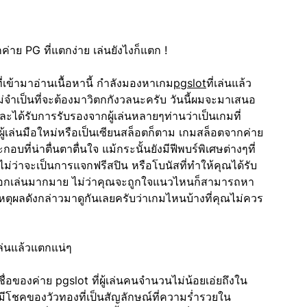
าย PG ที่แตกง่าย เล่นยังไงก็แตก !
่เข้ามาอ่านเนื้อหานี้ กำลังมองหาเกม
pgslot
ที่เล่นแล้ว
่จำเป็นที่จะต้องมาวิตกกังวลนะครับ วันนี้ผมจะมาเสนอ
ละได้รับการรับรองจากผู้เล่นหลายๆท่านว่าเป็นเกมที่
้เล่นมือใหม่หรือเป็นเซียนสล็อตก็ตาม เกมสล็อตจากค่าย
บที่น่าตื่นตาตื่นใจ แม้กระนั้นยังมีฟีพบร์พิเศษต่างๆที่
ม่ว่าจะเป็นการแจกฟรีสปิน หรือโบนัสที่ทำให้คุณได้รับ
้เลือกเล่นมากมาย ไม่ว่าคุณจะถูกใจแนวไหนก็สามารถหา
เหตุผลดังกล่าวมาดูกันเลยครับว่าเกมไหนบ้างที่คุณไม่ควร
เล่นแล้วแตกแน่ๆ
ีชื่อของค่าย pgslot ที่ผู้เล่นคนจำนวนไม่น้อยเอ่ยถึงใน
ีโชคของวัวทองที่เป็นสัญลักษณ์ที่ความร่ำรวยใน