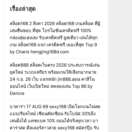
เรื่องล่าสุด
สล็อต168 2 สิงหา 2026 สล็อต168 เกมสล็อต ที่ผู้
เล่นชื่นชอบ ที่สุด โปรโมชั่นเครดิตฟรี 100%
กล่องสุ่มเฮงเฮง รับเครดิตฟรี ยูสเดียว เล่นได้ทุก
เกม สล็อต168 แจก เครดิตฟรี เยอะที่สุด Top 9
by Charis hengjing168d.com
สล็อต888 สล็อตเว็บตรง 2026 ประสบการณ์เล่น
ยุคใหม่ ระบบเสถียร พร้อมเกมให้เลือกมากมาย
24 ก.ย. 26 เว็บ แจกหนัก jin888.asia คาสิโน
ออนไลน์ เว็บเปิดใหม่ ทดลองเล่น Top 86 by
Denice
บาคาร่า 17 AUG 69 sexy168 เปิดโลกเกมไพ่สด
แบบเรียลไทม์ เซียนตัดเซียน รับโบนัส 30%ยิ่ง
เล่นยิ่งได้ แคชแบค 10% ถอนได้จริงทุกเวลา บา
คาร่าสด ดีลเลอร์สาวสวย sexy168 สมัครปุ๊บ รับ