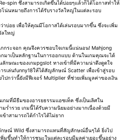
e-spin ซึ่งสามารถเกิดขึ้นได้บ่อยๆแล้วก็ได้โอกาสทำให้
ซึ่งโน่นหมายถึงการได้รับรางวัลใหญ่ในแต่ละรอบ
ว่าบ่อย เพื่อให้คุณมีโอกาสได้เล่นรอบมากขึ้น ซึ่งจะเพิ่ม
วัลใหญ่
นกกระจอก คุณจึงควรชอบใจเกมนี้แน่นอน! Mahjong
จอกมาเป็นหลักฐานในการออกแบบ ด้านในเกมคุณจะได้
นลักษณะของเกมpgslot ทางเข้าที่มีความน่าดึงดูดใจ
ารเล่นfunny18ให้ได้สัญลักษณ์ Scatter เพื่อเข้าสู่รอบ
ไปกว่านี้ยังมีฟีเจอร์ Multiplier ที่ช่วยเพิ่มมูลค่าของเงิน
นเกมที่มีธีมของอารยธรรมแอซเท็ค ซึ่งเป็นเลิศใน
่ำรวย เกมนี้ได้รับความนิยมอย่างมากเนื่องด้วยมี
ทางเข้าสามารถได้กำไรได้ไม่ยาก
กษณ์ Wild ซึ่งสามารถแทนที่สัญลักษณ์อื่นๆได้ ยิ่งไป
ากเพิ่มขึ้นทำให้การชนะในแต่ละรอบมีมูลค่าเยอะขึ้นอย่าง