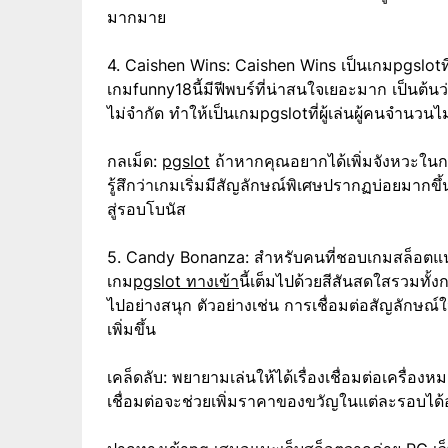
มากมาย
4. Caishen Wins: Caishen Wins เป็นเกมpgslot
เกมfunny18นี้มีฟีพบร์ที่น่าสนใจเยอะมาก เป็นต้น
ไม่จำกัด ทำให้เป็นเกมpgslotที่ผู้เล่นผู้คนจำนวนไ
กลเม็ด:
pgslot
ถ้าหากคุณอยากได้เพิ่มจังหวะในกา
รู้สึกว่าเกมเริ่มมีสัญลักษณ์พิเศษปรากฏบ่อยมากขึ
สู่รอบโบนัส
5. Candy Bonanza: สำหรับคนที่ชอบเกมสล็อตแน
เกม
pgslot ทางเข้า
นี้เต็มไปด้วยสีสันสดใสรวมทั้งก
ไปอย่างสนุก ตัวอย่างเช่น การเชื่อมต่อสัญลักษณ์ใ
เพิ่มขึ้น
เคล็ดลับ: พยายามเล่นให้ได้เรื่องเชื่อมต่อเครื่องห
เชื่อมต่อจะช่วยเพิ่มราคาของขวัญในแต่ละรอบได้อย