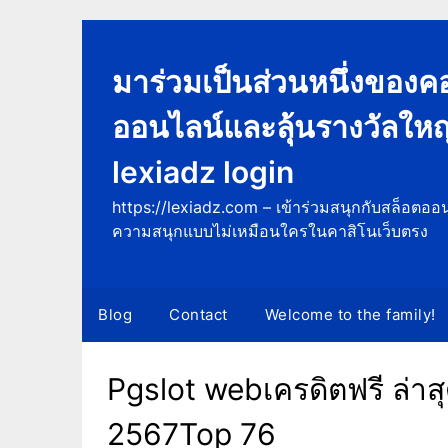
Skip
to
content
มาร่วมเป็นส่วนหนึ่งของคอ
ออนไลน์และลุ้นรางวัลใหญ
lexiadz login
https://lexiadz.com – เข้าร่วมสนุกกับสล็อต
ความสนุกแบบไม่เหมือนใครในคาสิโนเว็บตรง
Blog
Contact
Welcome to the family!
Pgslot webเครดิตฟรี ล่าส
2567Top 76