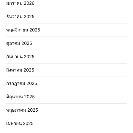
มกราคม 2026
ธันวาคม 2025
พฤศจิกายน 2025
ตุลาคม 2025
กันยายน 2025
สิงหาคม 2025
กรกฎาคม 2025
มิถุนายน 2025
พฤษภาคม 2025
เมษายน 2025