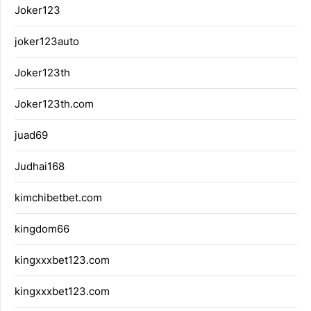
Joker123
joker123auto
Joker123th
Joker123th.com
juad69
Judhai168
kimchibetbet.com
kingdom66
kingxxxbet123.com
kingxxxbet123.com