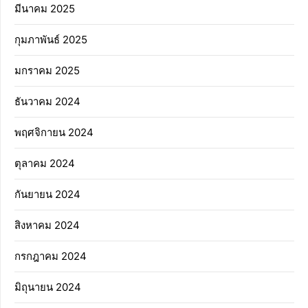
มีนาคม 2025
กุมภาพันธ์ 2025
มกราคม 2025
ธันวาคม 2024
พฤศจิกายน 2024
ตุลาคม 2024
กันยายน 2024
สิงหาคม 2024
กรกฎาคม 2024
มิถุนายน 2024