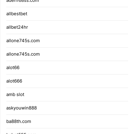
aden168ss.com
allbestbet
allbet24hr
allone745s.com
allone745s.com
alot66
alot666
amb slot
askyouwin888
ba88th.com