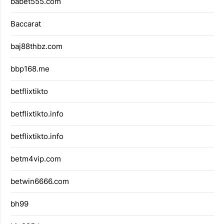
babet555.com
Baccarat
baj88thbz.com
bbp168.me
betflixtikto
betflixtikto.info
betflixtikto.info
betm4vip.com
betwin6666.com
bh99