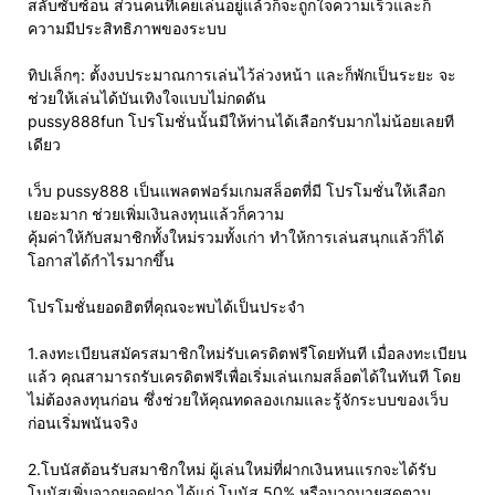
สลับซับซ้อน ส่วนคนที่เคยเล่นอยู่แล้วก็จะถูกใจความเร็วและก็
ความมีประสิทธิภาพของระบบ
ทิปเล็กๆ: ตั้งงบประมาณการเล่นไว้ล่วงหน้า และก็พักเป็นระยะ จะ
ช่วยให้เล่นได้บันเทิงใจแบบไม่กดดัน
pussy888fun โปรโมชั่นนั้นมีให้ท่านได้เลือกรับมากไม่น้อยเลยที
เดียว
เว็บ pussy888 เป็นแพลตฟอร์มเกมสล็อตที่มี โปรโมชั่นให้เลือก
เยอะมาก ช่วยเพิ่มเงินลงทุนแล้วก็ความ
คุ้มค่าให้กับสมาชิกทั้งใหม่รวมทั้งเก่า ทำให้การเล่นสนุกแล้วก็ได้
โอกาสได้กำไรมากขึ้น
โปรโมชั่นยอดฮิตที่คุณจะพบได้เป็นประจำ
1.ลงทะเบียนสมัครสมาชิกใหม่รับเครดิตฟรีโดยทันที เมื่อลงทะเบียน
แล้ว คุณสามารถรับเครดิตฟรีเพื่อเริ่มเล่นเกมสล็อตได้ในทันที โดย
ไม่ต้องลงทุนก่อน ซึ่งช่วยให้คุณทดลองเกมและรู้จักระบบของเว็บ
ก่อนเริ่มพนันจริง
2.โบนัสต้อนรับสมาชิกใหม่ ผู้เล่นใหม่ที่ฝากเงินหนแรกจะได้รับ
โบนัสเพิ่มจากยอดฝาก ได้แก่ โบนัส 50% หรือมากมายสุดตาม