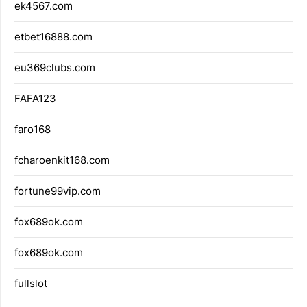
ek4567.com
etbet16888.com
eu369clubs.com
FAFA123
faro168
fcharoenkit168.com
fortune99vip.com
fox689ok.com
fox689ok.com
fullslot