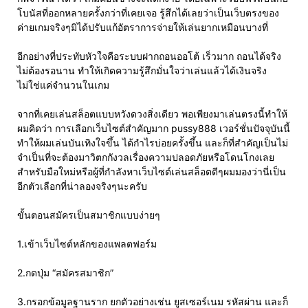
โบนัสที่ออกหลายครั้งกว่าที่เคยเจอ รู้สึกได้เลยว่าเป็นเว็บตรงของ
ค่ายเกมจริงๆมิได้ปรับแก้อัตราการจ่ายให้เล่นยากเหมือนบางที่
อีกอย่างที่ประทับหัวใจคือระบบฝากถอนออโต้ เร็วมาก ถอนได้จริง
ไม่ต้องรอนาน ทำให้เกิดความรู้สึกมั่นใจว่าเล่นแล้วได้เงินจริง
ไม่ใช่แค่จำนวนในเกม
จากที่เคยเล่นสล็อตแบบหวังดวงสิ่งเดียว พอเพียงมาเล่นตรงนี้ทำให้
ผมคิดว่า การเลือกเว็บไซต์สำคัญมาก pussy888 เวอร์ชั่นปัจจุบันนี้
ทำให้ผมเล่นบันเทิงใจขึ้น ได้กำไรบ่อยครั้งขึ้น และก็ที่สำคัญเป็นไม่
จำเป็นที่จะต้องมาวิตกกังวลเรื่องความปลอดภัยหรือโดนโกงเลย
สำหรับมือใหม่หรือผู้ที่กำลังหาเว็บไซต์เล่นสล็อตดีๆผมมองว่านี่เป็น
อีกตัวเลือกที่น่าลองจริงๆนะครับ
ขั้นตอนสมัครเป็นสมาชิกแบบง่ายๆ
1.เข้าเว็บไซต์หลักของแพลตฟอร์ม
2.กดปุ่ม “สมัครสมาชิก”
3.กรอกข้อมูลฐานราก ยกตัวอย่างเช่น ยูสเซอร์เนม รหัสผ่าน และก็