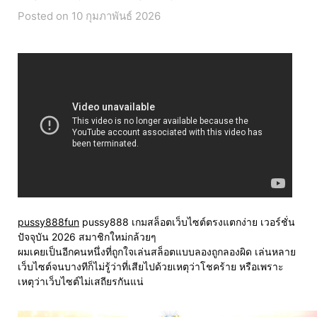
Posted on 10 กุมภาพันธ์ 2026
pussy888fun
pussy888 เกมสล็อตเว็บไซต์ตรงแตกง่าย เวอร์ชั่น
ปัจจุบัน 2026 สมาชิกใหม่กล้วยๆ
ผมเคยเป็นอีกคนหนึ่งที่ถูกใจเล่นสล็อตแบบลองถูกลองผิด เล่นหลาย
เว็บไซต์จนบางทีก็ไม่รู้ว่าที่เสียไปด้วยเหตุว่าโชคร้าย หรือเพราะ
เหตุว่าเว็บไซต์ไม่เสถียรกันแน่