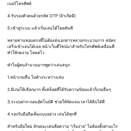
เบอร์โทรศัพท์
4.รับรองตัวตนด้วยรหัส OTP (ถ้าเกิดมี)
5.เข้าสู่ระบบ แล้วเริ่มเล่นได้โดยทันที
หลายท่านชอบตรงที่ไม่ต้องส่งเอกสารหลายกระบวนการ สมัคร
เสร็จเข้าเล่นได้เลย หน้าเว็บดีไซน์มาสำหรับโทรศัพท์เคลื่อนที่
ทำให้กดง่าย โหลดไว
ทำไมผู้คนจำนวนมากพูดว่าเล่นสนุก
1.หน้าเกมลื่น ไม่ค้างระหว่างเล่น
2.มีเกมให้เลือกมาก ทั้งสล็อตที่ได้รับความนิยมแล้วก็เกมอื่นๆ
3.ระบบฝาก–ถอนอัตโนมัติ ช่วยให้จัดแจงเวลาได้ดิบได้ดี
4.รองรับมือถือเต็มแบบอย่าง เล่นได้ทุกที่
สำหรับมือใหม่ ลักษณะเด่นคือความ “เริ่มง่าย” ไม่ต้องตั้งค่าอะไร