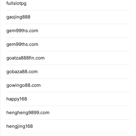
fullslotpg
gaojing888
gem99ths.com
gem99ths.com
goatza888fin.com
gobaza88.com
gowingo88.com
happy168
hengheng9899.com
hengjing168