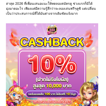
ล่าสุด 2026 ที่เพื่อนเสนอแนะให้ทดลองสมัครดู ช่วงแรกก็มิได้
มุ่งมาดอะไร เพียงแค่มีความรู้สึกว่าจะลองเล่นฟรีๆดูซิ แต่เปลี่ยน
เป็นว่าประสบการณ์ที่ได้มันต่างจากเดิมชัดแจ้งมาก