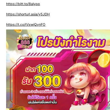
https://bitt.to/8alypp
https://shorturl.asia/y5JDH
https://t.co/tVxwjQynFO