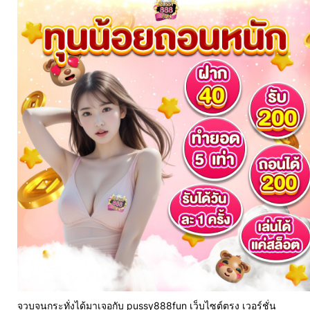
จวบจนกระทั่งได้มาเจอกับ pussy888fun เว็บไซต์ตรง เวอร์ชั่น