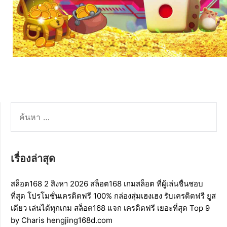
ค้นหา
สำหรับ:
เรื่องล่าสุด
สล็อต168 2 สิงหา 2026 สล็อต168 เกมสล็อต ที่ผู้เล่นชื่นชอบ
ที่สุด โปรโมชั่นเครดิตฟรี 100% กล่องสุ่มเฮงเฮง รับเครดิตฟรี ยูส
เดียว เล่นได้ทุกเกม สล็อต168 แจก เครดิตฟรี เยอะที่สุด Top 9
by Charis hengjing168d.com