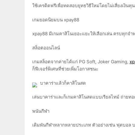
ใช้เครดิตฟรีเพื่อทดสอบยุทธวิธีใหม่โดยไม่เสี่ยงเงินทุน
เกมยอดนิยมบน xpay88
xpay88 มีเกมคาสิโนเยอะแยะให้เลือกเล่น ครบทุกจำพว
สล็อตออนไลน์
เกมสล็อตจากค่ายได้แก่ PG Soft, Joker Gaming,
xp
ก็ฟีเจอร์พิเศษที่ช่วยเพิ่มโอกาสชนะ
บาคาร่าแล้วก็คาสิโนสด
เล่นบาคาร่าและก็เกมคาสิโนสดแบบเรียลไทม์ ถ่ายท
พนันกีฬา
เดิมพันกีฬาหลากหลายประเภท ตัวอย่างเช่น ฟุตบอล บ