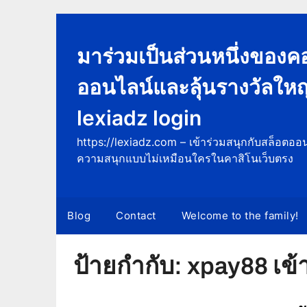
Skip
to
content
มาร่วมเป็นส่วนหนึ่งของคอ
ออนไลน์และลุ้นรางวัลใหญ
lexiadz login
https://lexiadz.com – เข้าร่วมสนุกกับสล็อต
ความสนุกแบบไม่เหมือนใครในคาสิโนเว็บตรง
Blog
Contact
Welcome to the family!
ป้ายกำกับ:
xpay88 เข้า