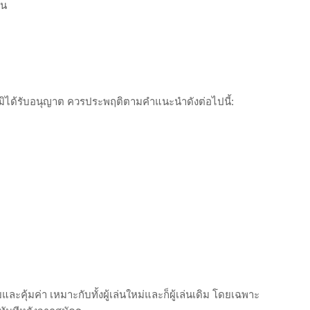
่น
ยมิได้รับอนุญาต ควรประพฤติตามคำแนะนำดังต่อไปนี้:
บ
ะคุ้มค่า เหมาะกับทั้งผู้เล่นใหม่และก็ผู้เล่นเดิม โดยเฉพาะ