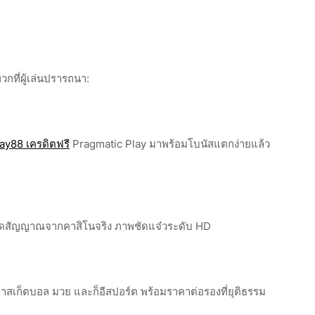
กที่ผู้เล่นปรารถนา:
ay88 เครดิตฟรี
Pragmatic Play มาพร้อมโบนัสแตกง่ายแล้ว
อดสัญญาณจากคาสิโนจริง ภาพชัดแจ๋วระดับ HD
าสเก็ตบอล มวย และก็อีสปอร์ต พร้อมราคาต่อรองที่ยุติธรรม