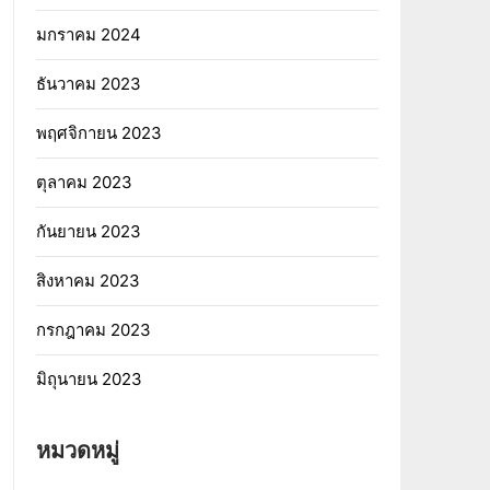
มกราคม 2024
ธันวาคม 2023
พฤศจิกายน 2023
ตุลาคม 2023
กันยายน 2023
สิงหาคม 2023
กรกฎาคม 2023
มิถุนายน 2023
หมวดหมู่