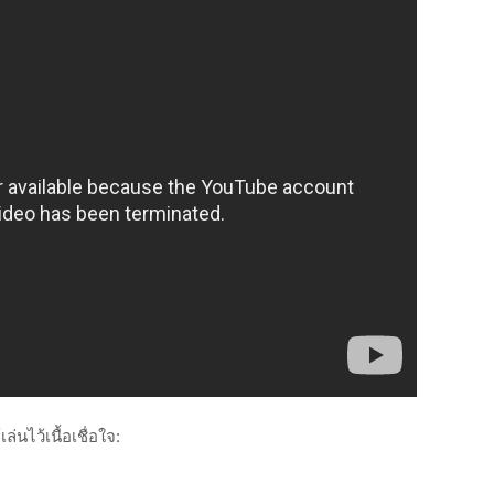
่นไว้เนื้อเชื่อใจ: