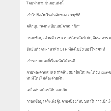
โดยทำตามขั้นตอนดังนี้:
เข้าไปยังเว็บไซต์หลักของ xpay88
คลิกปุ่ม “ลงทะเบียนสมัครสมาชิก”
กรอกข้อมูลส่วนตัว เช่น เบอร์โทรศัพท์ บัญชีธนาคาร แ
ยืนยันตัวตนผ่านรหัส OTP ที่ส่งไปยังเบอร์โทรศัพท์
เข้าระบบและก็เริ่มพนันได้ทันที
ภายหลังจากสมัครเสร็จสิ้น สมาชิกใหม่จะได้รับ xpa
ทันทีโดยไม่ต้องจ่ายเงิน
เคล็ดลับสมัครให้ปลอดภัย
กรอกข้อมูลจริงเพื่อคุ้มครองป้องกันปัญหาในการเบิกเง