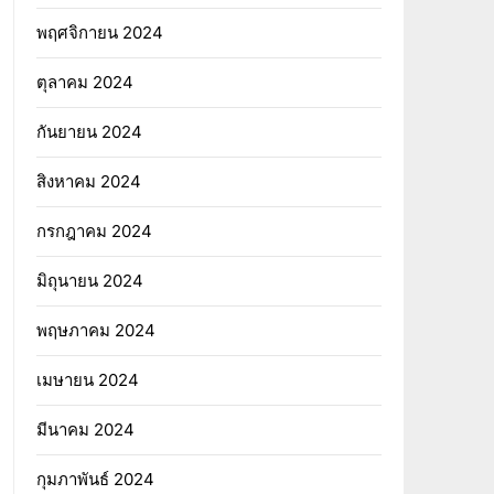
พฤศจิกายน 2024
ตุลาคม 2024
กันยายน 2024
สิงหาคม 2024
กรกฎาคม 2024
มิถุนายน 2024
พฤษภาคม 2024
เมษายน 2024
มีนาคม 2024
กุมภาพันธ์ 2024